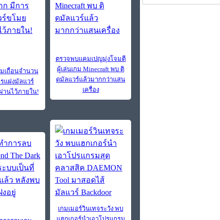
ตรวจพบแคมเปญมุ่งโจมตี
ผู้เล่นเกม Minecraft พบ ติ
มเถื่อนจำนวน
ดมัลแวร์แล้วมากกว่าแสน
ารแฝงมัลแวร์
เครื่อง
่านไว้ภายใน!
เกมเมอร์วินเทจระวัง พบ
แฮกเกอร์นำเอาโปรแกรม