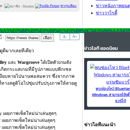
ข่าวหนังภาพยนต
ย :
ซากุระหิมะ
ข่าววาไรตี้
-
A
A
+
้ :
ข่าวไอที ยอดนิยม
ูดีมากเลยทีเดียว
lley
และ
Wargroove
ได้เปิดตัวเกมดัง
ด้เกิดกระแสเกมที่มีรูปภาพแบบพิกเซล
เงียบหายไปนานพอสมควร ซึ่งจากภาพ
รที่ทางสตูดิโอไปซุ่มปรับปรุงภาพให้สวยดู
พบช่องโหว่ BlueH
Windows สามารถใช้เพื
แวร์ได้
ข่าวไอทีแนะนำ