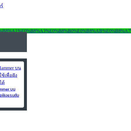
ร์
ammer บน
่อฝังแรนซัม