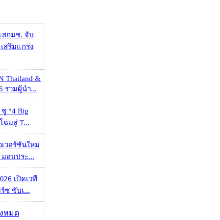
ะสกมช. จับ
เสริมแกร่ง
N Thailand &
 รวมผู้นำ...
 ชู “4 Big
ฉมสู่ T...
วเวอร์ชันใหม่
 มอบประ...
026 เปิดเวที
ร์ซ ขับเ...
ั้งหมด