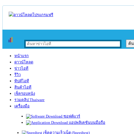
หน้าแรก
ดาวน์โหลด
ข่าวไอที
รีวิว
ทิปส์ไอที
สินค้าไอที
เช็ครอบหนัง
รวมคลิป Thaiware
เครื่องมือ
ซอฟต์แวร์
แอปพลิเคชันบนมือถือ
เช็คความเร็วเน็ต (Speedtest)