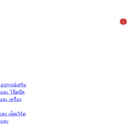
4
 อุปกรณ์เสริม
และ โน๊ตบุ๊ค
และ เครื่อง
และ เน็ตเวิร์ค
 และ