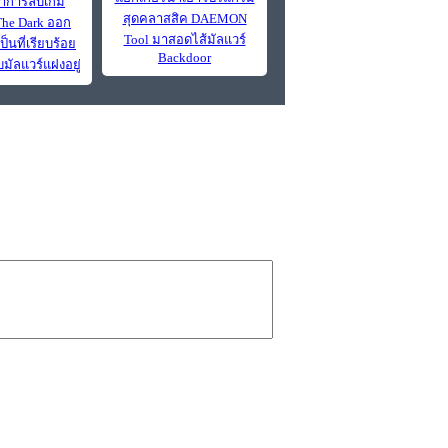
ทำการลบเกม
สุดคลาสสิค DAEMON
he Dark ออก
Tool มาสอดไส้มัลแวร์
็นที่เรียบร้อย
Backdoor
บมัลแวร์แฝงอยู่