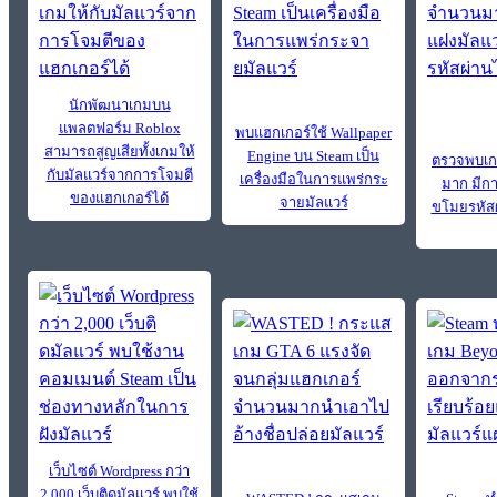
นักพัฒนาเกมบน
แพลตฟอร์ม Roblox
พบแฮกเกอร์ใช้ Wallpaper
สามารถสูญเสียทั้งเกมให้
Engine บน Steam เป็น
ตรวจพบเก
กับมัลแวร์จากการโจมตี
เครื่องมือในการแพร่กระ
มาก มีก
ของแฮกเกอร์ได้
จายมัลแวร์
ขโมยรหัสผ
เว็บไซต์ Wordpress กว่า
2,000 เว็บติดมัลแวร์ พบใช้