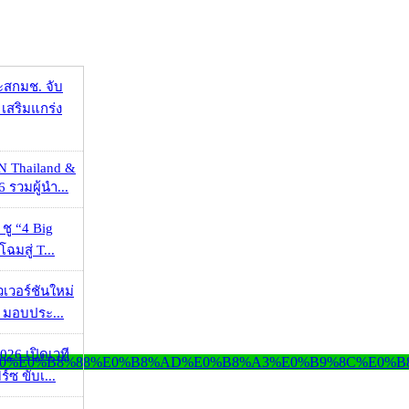
ะสกมช. จับ
เสริมแกร่ง
N Thailand &
 รวมผู้นำ...
 ชู “4 Big
ฉมสู่ T...
วเวอร์ชันใหม่
 มอบประ...
026 เปิดเวที
ร์ซ ขับเ...