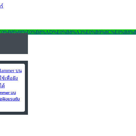
ร์
ammer บน
่อฝังแรนซัม