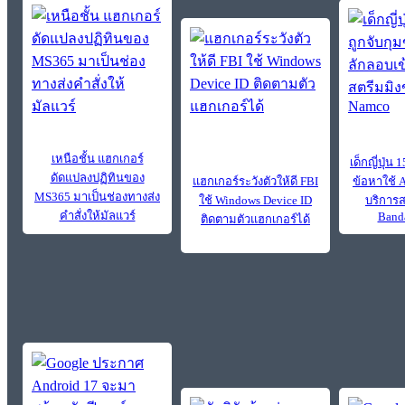
เหนือชั้น แฮกเกอร์
เด็กญี่ปุ่น
ดัดแปลงปฏิทินของ
แฮกเกอร์ระวังตัวให้ดี FBI
ข้อหาใช้ A
MS365 มาเป็นช่องทางส่ง
ใช้ Windows Device ID
บริการ
คำสั่งให้มัลแวร์
Band
ติดตามตัวแฮกเกอร์ได้