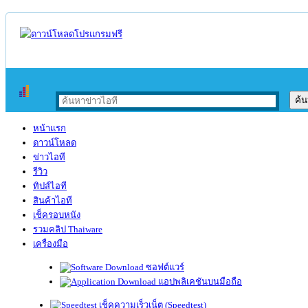
หน้าแรก
ดาวน์โหลด
ข่าวไอที
รีวิว
ทิปส์ไอที
สินค้าไอที
เช็ครอบหนัง
รวมคลิป Thaiware
เครื่องมือ
ซอฟต์แวร์
แอปพลิเคชันบนมือถือ
เช็คความเร็วเน็ต (Speedtest)