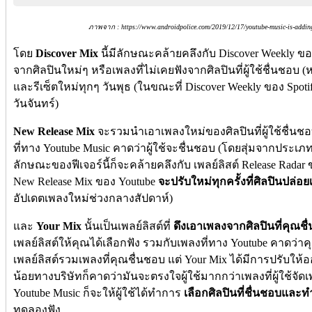
ภาพจาก : https://www.androidpolice.com/2019/12/17/youtube-music-is-adding-th
โดย
Discover Mix
นี้มีลักษณะคล้ายคลึงกับ Discover Weekly ของ
จากศิลปินใหม่ๆ หรือเพลงที่ไม่เคยฟังจากศิลปินที่ผู้ใช้ชื่นชอบ 
และรีเซ็ตใหม่ทุกๆ วันพุธ (ในขณะที่ Discover Weekly ของ Spot
วันจันทร์)
New Release Mix
จะรวมนำเอาเพลงใหม่ของศิลปินที่ผู้ใช้ชื่นชอ
ที่ทาง Youtube Music คาดว่าผู้ใช้จะชื่นชอบ (โดยสุ่มจากประเภทข
ลักษณะของฟีเจอร์นี้ก็จะคล้ายคลึงกับ เพลย์ลิสต์ Release Radar ขอ
New Release Mix ของ Youtube
จะปรับใหม่ทุกครั้งที่ศิลปินปล่
อัปเดตเพลงใหม่ช่วงกลางสัปดาห์)
และ
Your Mix
นั้นเป็นเพลย์ลิสต์ที่
ดึงเอาเพลงจากศิลปินที่คุณชื
เพลย์ลิสต์ให้คุณได้เลือกฟัง รวมกับเพลงที่ทาง Youtube คาดว่
เพลย์ลิสต์รวมเพลงที่คุณชื่นชอบ แต่ Your Mix ได้มีการปรับให้ออ
น้อยทางบริษัทก็คาดว่ามันจะตรงใจผู้ใช้มากกว่าเพลงที่ผู้ใช้จัด
Youtube Music ก็จะให้ผู้ใช้ได้ทำการ
เลือกศิลปินที่ชื่นชอบและท
ทดลองฟัง