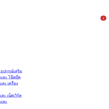
4
 อุปกรณ์เสริม
และ โน๊ตบุ๊ค
และ เครื่อง
และ เน็ตเวิร์ค
 และ