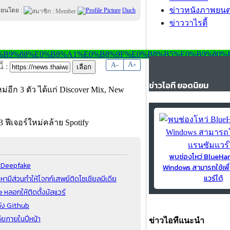
ข่าวหนังภาพยนต
ขียนโดย :
l3uch
ข่าววาไรตี้
-
A
A
+
้ :
ข่าวไอที ยอดนิยม
อีก 3 ตัว ได้แก่ Discover Mix, New
พบช่องโหว่ BlueH
้ Deepfake
Windows สามารถใช้เพื
แวร์ได้
หามีส่วนทำให้โจทก์เสพย์ติดโซเชียลมีเดีย
หลอกให้ติดตั้งมัลแวร์
ดัง Github
ดียภายในปีหน้า
ข่าวไอทีแนะนำ