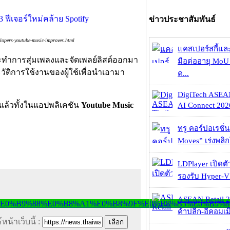
ข่าวประชาสัมพันธ์
lopers-youtube-music-improves.html
แคสเปอร์สกี้แล
ทำการสุ่มเพลงและจัดเพลย์ลิสต์ออกมา
มือต่ออายุ MoU 
ัติการใช้งานของผู้ใช้เพื่อนำเอามา
ค...
DigiTech ASEA
กันแล้วทั้งในแอปพลิเคชัน
Youtube Music
AI Connect 2026
ทรู คอร์ปอเรชั่น
Moves” เร่งพลิกโ
LDPlayer เปิดตั
รองรับ Hyper-V
ASEAN Retail 2
ค้าปลีก-อีคอมเมิ
หน้าเว็บนี้ :