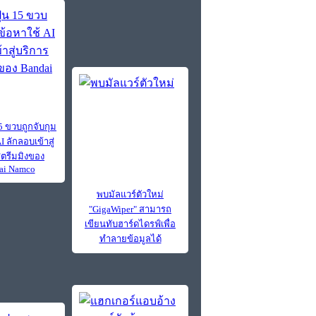
 15 ขวบถูกจับกุม
I ลักลอบเข้าสู่
สตรีมมิงของ
ai Namco
พบมัลแวร์ตัวใหม่
"GigaWiper" สามารถ
เขียนทับฮาร์ดไดรฟ์เพื่อ
ทำลายข้อมูลได้