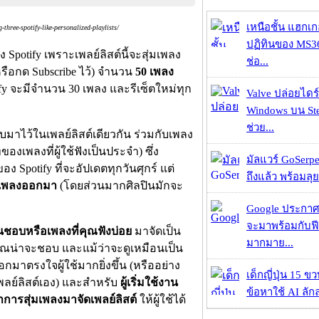
เหนือชั้น แฮกเ
ree-spotify-like-personalized-playlists/
ปฏิทินของ MS3
 Spotify เพราะเพลย์ลิสต์นี้จะสุ่มเพลง
ช่อ...
(หรือกด Subscribe ไว้) จำนวน
50 เพลง
ify จะมีจำนวน 30 เพลง และรีเซ็ตใหม่ทุก
Valve ปล่อยไดร์
Windows บน St
ช่วย...
บมาไว้ในเพลย์ลิสต์เดียวกัน ร่วมกับเพลง
องเพลงที่ผู้ใช้ฟังเป็นประจำ) ซึ่ง
มัลแวร์ GoSerpe
ง Spotify ที่จะอัปเดตทุกวันศุกร์ แต่
ถึงแล้ว พร้อมลุย
อยเพลงออกมา
(โดยส่วนมากศิลปินมักจะ
Google ประกาศ
จะมาพร้อมกับฟี
่นชอบหรือเพลงที่คุณฟังบ่อย
มาจัดเป็น
มากมาย...
าคุณน่าจะชอบ และแม้ว่าจะดูเหมือนเป็น
กมาตรงใจผู้ใช้มากยิ่งขึ้น (หรืออย่าง
เด็กญี่ปุ่น 15 ข
เพลย์ลิสต์เอง) และสำหรับ
ผู้เริ่มใช้งาน
ข้อหาใช้ AI ลัก
ำการสุ่มเพลงมาจัดเพลย์ลิสต์
ให้ผู้ใช้ได้