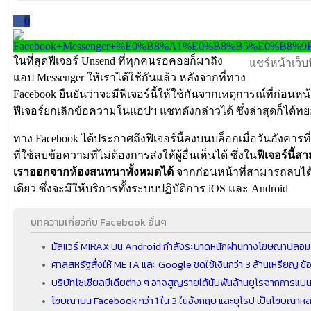
0
ในที่สุดฟีเจอร์ Unsend ที่ทุกคนรอคอยก็มาถึง
แชร์หน้าเว็บนี
แอป Messenger ให้เราได้ใช้กันแล้ว หลังจากที่ทาง
Facebook ยืนยันว่าจะมีฟีเจอร์นี้ให้ใช้กันจากเหตุการณ์ที่ก่อนหน้า
ฟีเจอร์ยกเลิกข้อความในแอปฯ แชทดังกล่าวได้ ซึ่งล่าสุดก็ได้ทยอย
ทาง Facebook ได้ประกาศถึงฟีเจอร์นี้ลงบนบล็อกเมื่อวันอังคารที่
ที่ใช้ลบข้อความที่ไม่ต้องการส่งให้ผู้อื่นเห็นได้ ซึ่งใน
ฟีเจอร์นี้
เราออกจากห้องสนทนาทั้งหมดได้
จากก่อนหน้าที่สามารถลบได
เดียว ซึ่งจะมีให้บริการทั้งระบบปฏิบัติการ iOS และ Android
บทความเกี่ยวกับ Facebook อื่นๆ
มัลแวร์ MIRAX บน Android กำลังระบาดหนักผ่านทางโฆษณาปลอม
ศาลสหรัฐสั่งให้ META และ Google ชดใช้เงินกว่า 3 ล้านเหรียญ ข้อ
บริษัทโซเชียลมีเดียต่าง ๆ อาจสูญรายได้นับพันล้านยูโรจากการแบน
โฆษณาบน Facebook กว่า 1 ใน 3 ในอังกฤษ และยุโรป เป็นโฆษณา