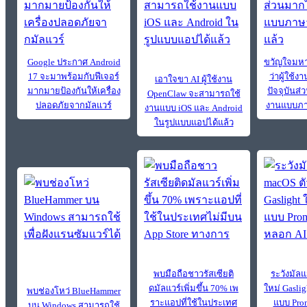
Google ประกาศ Android
ขวัญใจมหา
17 จะมาพร้อมกับฟีเจอร์
ว่าผู้ใช้
เอาใจขา AI ผู้ใช้งาน
มากมายป้องกันให้เครื่อง
ปัจจุบันส่
OpenClaw จะสามารถใช้
ปลอดภัยจากมัลแวร์
งานแบบภา
งานแบบ iOS และ Android
ในรูปแบบแอปได้แล้ว
พบมือถือชาวรัสเซียติ
ระวังมัลแ
ดมัลแวร์เพิ่มขึ้น 70% เพ
ใหม่ Gasli
พบช่องโหว่ BlueHammer
ราะแอปที่ใช้ในประเทศ
แบบ Prom
บน Windows สามารถใช้