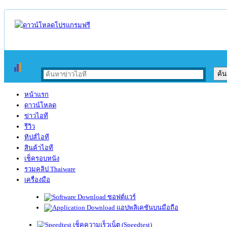
หน้าแรก
ดาวน์โหลด
ข่าวไอที
รีวิว
ทิปส์ไอที
สินค้าไอที
เช็ครอบหนัง
รวมคลิป Thaiware
เครื่องมือ
ซอฟต์แวร์
แอปพลิเคชันบนมือถือ
เช็คความเร็วเน็ต (Speedtest)