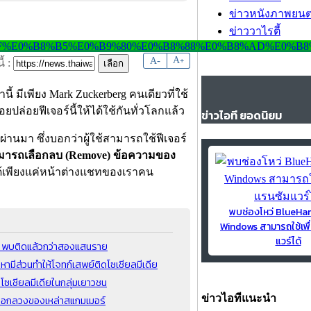
ข่าวหนังภาพยนต
ข่าววาไรตี้
-
A
A
+
้ :
นี้ มีเพียง Mark Zuckerberg คนเดียวที่ใช้
ปล่อยฟีเจอร์นี้ให้ได้ใช้กันทั่วโลกแล้ว
ข่าวไอที ยอดนิยม
ผ่านมา ซึ่งบอกว่าผู้ใช้สามารถใช้ฟีเจอร์
สามารถเลือกลบ (Remove) ข้อความของ
้เพียงแค่หน้าต่างแชทของเราคน
พบช่องโหว่ BlueH
Windows สามารถใช้เพื
แวร์ได้
 พบติดแล้วกว่าสองแสนราย
หามีส่วนทำให้โจทก์เสพย์ติดโซเชียลมีเดีย
โซเชียลมีเดียในกลุ่มเยาวชน
ข่าวไอทีแนะนำ
หลอกลวงของเหล่าสแกมเมอร์