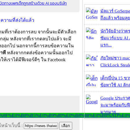
ิดทางเพศเด็กถูกสร้างด้วย AI ของบริษัท
มัลแวร์ GoSerpe
ถึงแล้ว พร้อมลุย
นักวิจัยอ้างว่
มที่เราต้องการลบ จากนั้นจะมีตัวเลือก
ซัมแวร์แบบ AI 
ลุ่ม หลังจากที่เรากดลบไปแล้ว จะมี
แรก...
ดส่งออกไป นอกจากนี้การลบข้อความใน
าที
หลังจากกดส่งข้อความนั้นออกไป
ภัยใหม่ชาว mac
ห้เราได้มีฟีเจอร์ดีๆ ใน Facebook
ClickLock Stealer
เด็กญี่ปุ่น 15 ข
ข้อหาใช้ AI ลัก
Google ประกาศ
จะมาพร้อมกับฟี
มากมาย...
หน้าเว็บนี้ :