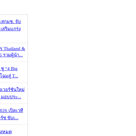
ะสกมช. จับ
เสริมแกร่ง
N Thailand &
 รวมผู้นำ...
 ชู “4 Big
ฉมสู่ T...
วเวอร์ชันใหม่
 มอบประ...
026 เปิดเวที
ร์ซ ขับเ...
ั้งหมด