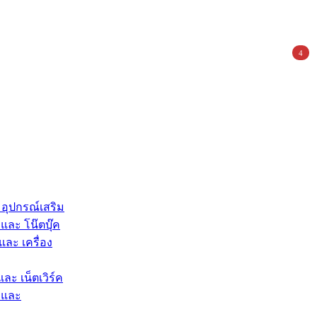
4
 อุปกรณ์เสริม
และ โน๊ตบุ๊ค
และ เครื่อง
และ เน็ตเวิร์ค
 และ