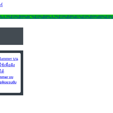
ร์
ammer บน
่อฝังแรนซัม