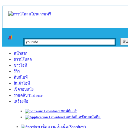
หน้าแรก
ดาวน์โหลด
ข่าวไอที
รีวิว
ทิปส์ไอที
สินค้าไอที
เช็ครอบหนัง
รวมคลิป Thaiware
เครื่องมือ
ซอฟต์แวร์
แอปพลิเคชันบนมือถือ
เช็คความเร็วเน็ต (Speedtest)