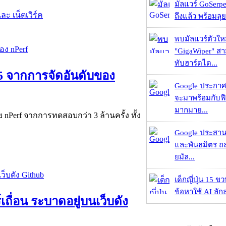
มัลแวร์ GoSerpe
ละ เน็ตเวิร์ค
ถึงแล้ว พร้อมลุย
พบมัลแวร์ตัวให
"GigaWiper" ส
ทับฮาร์ดได...
025 จากการจัดอันดับของ
Google ประกาศ
จะมาพร้อมกับฟี
มากมาย...
ย nPerf จากการทดสอบกว่า 3 ล้านครั้ง ทั้ง
Google ประสาน
และพันธมิตร ถล
ยมัล...
เด็กญี่ปุ่น 15 ข
ข้อหาใช้ AI ลัก
ื่อน ระบาดอยู่บนเว็บดัง