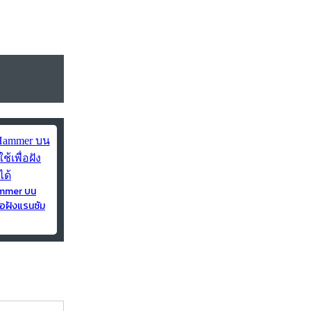
ammer บน
่อฝังแรนซัม