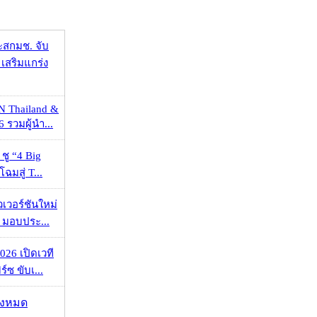
ะสกมช. จับ
เสริมแกร่ง
N Thailand &
 รวมผู้นำ...
 ชู “4 Big
ฉมสู่ T...
วเวอร์ชันใหม่
 มอบประ...
026 เปิดเวที
ร์ซ ขับเ...
ั้งหมด