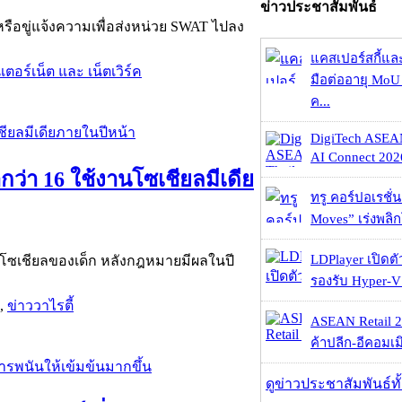
ข่าวประชาสัมพันธ์
หรือขู่แจ้งความเพื่อส่งหน่วย SWAT ไปลง
แคสเปอร์สกี้แล
เตอร์เน็ต และ เน็ตเวิร์ค
มือต่ออายุ MoU 
ค...
DigiTech ASEA
AI Connect 2026
ว่า 16 ใช้งานโซเชียลมีเดีย
ทรู คอร์ปอเรชั่น
Moves” เร่งพลิกโ
LDPlayer เปิดตั
ึงโซเชียลของเด็ก หลังกฎหมายมีผลในปี
รองรับ Hyper-V
,
ข่าววาไรตี้
ASEAN Retail 2
ค้าปลีก-อีคอมเมิ
ดูข่าวประชาสัมพันธ์ท