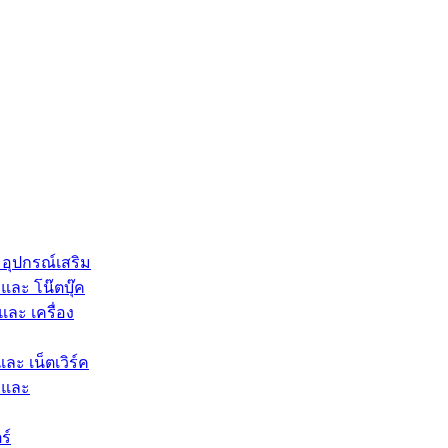
 อุปกรณ์เสริม
และ โน๊ตบุ๊ค
และ เครื่อง
และ เน็ตเวิร์ค
 และ
ร์