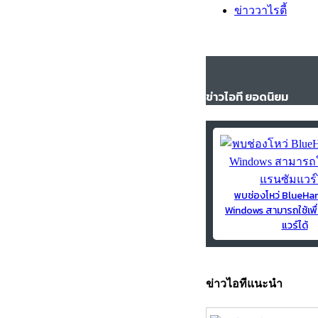
ข่าววาไรตี้
ข่าวไอที ยอดนิยม
พบช่องโหว่ BlueH
Windows สามารถใช้เพื
แวร์ได้
ข่าวไอทีแนะนำ