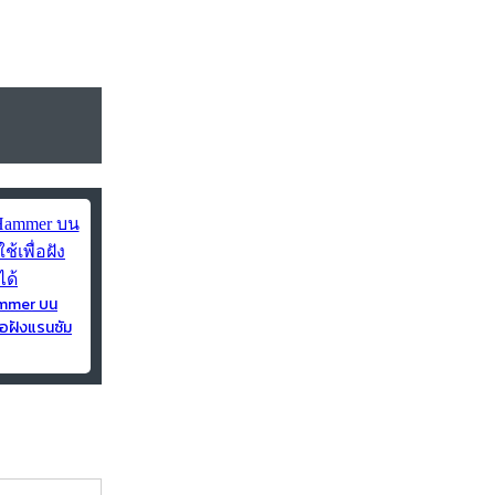
ammer บน
่อฝังแรนซัม