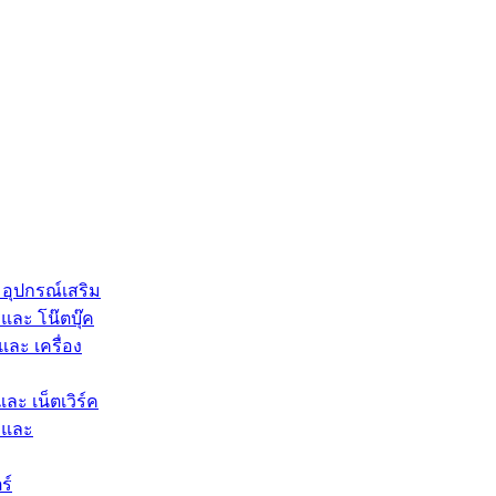
 อุปกรณ์เสริม
และ โน๊ตบุ๊ค
และ เครื่อง
และ เน็ตเวิร์ค
 และ
ร์