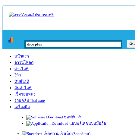
หน้าแรก
ดาวน์โหลด
ข่าวไอที
รีวิว
ทิปส์ไอที
สินค้าไอที
เช็ครอบหนัง
รวมคลิป Thaiware
เครื่องมือ
ซอฟต์แวร์
แอปพลิเคชันบนมือถือ
เช็คความเร็วเน็ต (Speedtest)