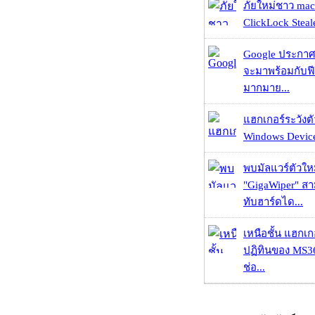
ภัยใหม่ชาว mac
ClickLock Stealer
Google ประกาศ
จะมาพร้อมกับฟี
มากมาย...
แฮกเกอร์ระวังตัว
Windows Device 
พบมัลแวร์ตัวให
"GigaWiper" ส
ทับฮาร์ดได...
เหนือชั้น แฮกเ
ปฏิทินของ MS3
ช่อ...