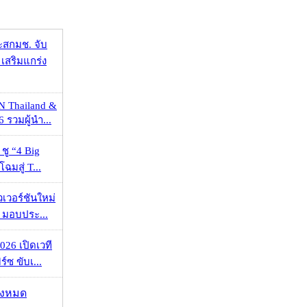
ะสกมช. จับ
เสริมแกร่ง
N Thailand &
 รวมผู้นำ...
 ชู “4 Big
ฉมสู่ T...
วเวอร์ชันใหม่
 มอบประ...
026 เปิดเวที
ร์ซ ขับเ...
ั้งหมด