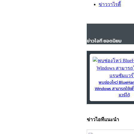
ข่าววาไรตี้
ข่าวไอที ยอดนิยม
พบช่องโหว่ BlueH
Windows สามารถใช้เพื
แวร์ได้
ข่าวไอทีแนะนำ