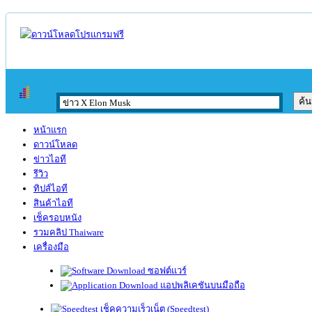
หน้าแรก
ดาวน์โหลด
ข่าวไอที
รีวิว
ทิปส์ไอที
สินค้าไอที
เช็ครอบหนัง
รวมคลิป Thaiware
เครื่องมือ
ซอฟต์แวร์
แอปพลิเคชันบนมือถือ
เช็คความเร็วเน็ต (Speedtest)