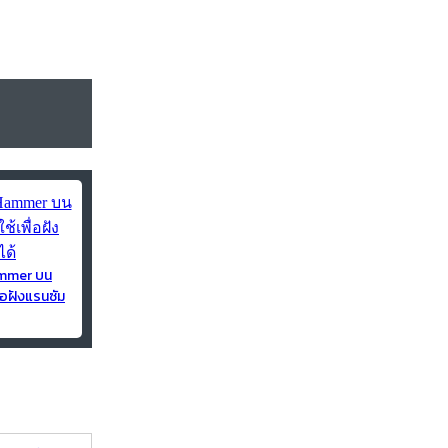
ammer บน
่อฝังแรนซัม