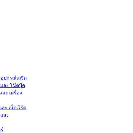
 อุปกรณ์เสริม
และ โน๊ตบุ๊ค
และ เครื่อง
และ เน็ตเวิร์ค
 และ
ร์