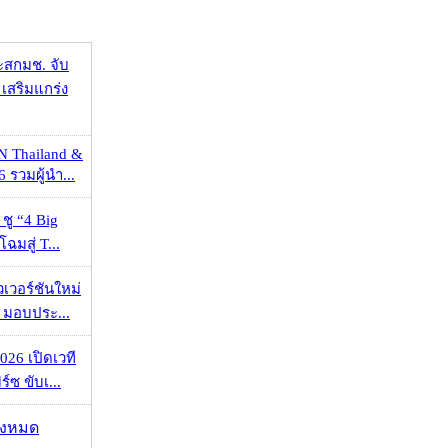
ะสกมช. จับ
เสริมแกร่ง
N Thailand &
 รวมผู้นำ...
 ชู “4 Big
ฉมสู่ T...
วเวอร์ชันใหม่
 มอบประ...
026 เปิดเวที
ร์ซ ขับเ...
ั้งหมด