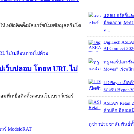
แคสเปอร์สกี้แล
มือต่ออายุ MoU 
ให้เหยื่อติดตั้งมัลแวร์ขโมยข้อมูลคริปโต
ค...
DigiTech ASEA
AI Connect 2026
ทรู คอร์ปอเรชั่น
อไปเว็บปลอม โดยท URL ไม่
Moves” เร่งพลิกโ
LDPlayer เปิดตั
รองรับ Hyper-V
มที่เหยื่อติดตั้งลงบนเว็บเบราว์เซอร์
ASEAN Retail 2
ค้าปลีก-อีคอมเมิ
ดูข่าวประชาสัมพันธ์ท