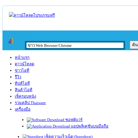
หน้าแรก
ดาวน์โหลด
ข่าวไอที
รีวิว
ทิปส์ไอที
สินค้าไอที
เช็ครอบหนัง
รวมคลิป Thaiware
เครื่องมือ
ซอฟต์แวร์
แอปพลิเคชันบนมือถือ
เช็คความเร็วเน็ต (Speedtest)