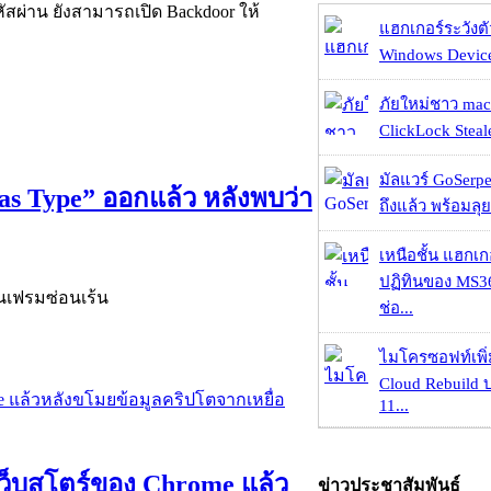
่าน ยังสามารถเปิด Backdoor ให้
แฮกเกอร์ระวังตัว
Windows Device 
ภัยใหม่ชาว mac
ClickLock Stealer
มัลแวร์ GoSerpe
as Type” ออกแล้ว หลังพบว่า
ถึงแล้ว พร้อมลุย
เหนือชั้น แฮกเ
ปฏิทินของ MS3
ในเฟรมซ่อนเร้น
ช่อ...
ไมโครซอฟท์เพิ่
Cloud Rebuild
11...
ว็บสโตร์ของ Chrome แล้ว
ข่าวประชาสัมพันธ์