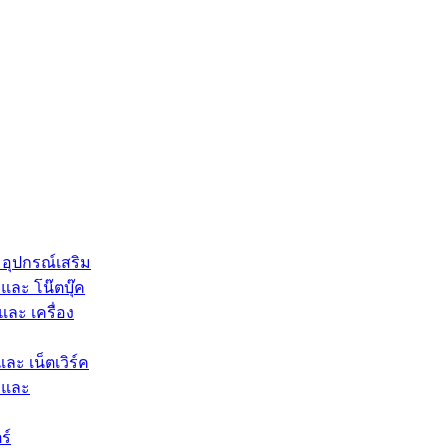
 อุปกรณ์เสริม
และ โน๊ตบุ๊ค
และ เครื่อง
และ เน็ตเวิร์ค
 และ
ร์