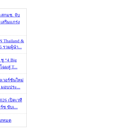
ะสกมช. จับ
เสริมแกร่ง
N Thailand &
 รวมผู้นำ...
 ชู “4 Big
ฉมสู่ T...
วเวอร์ชันใหม่
 มอบประ...
026 เปิดเวที
ร์ซ ขับเ...
ั้งหมด