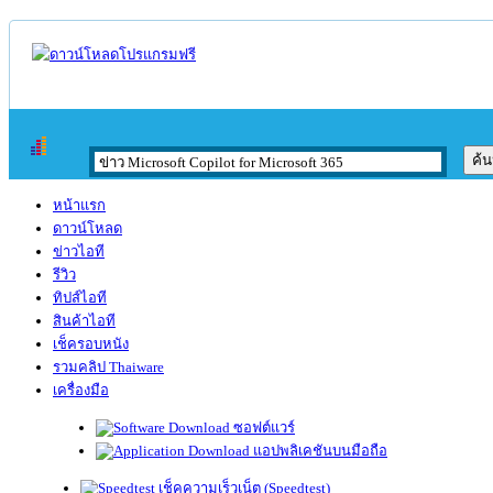
หน้าแรก
ดาวน์โหลด
ข่าวไอที
รีวิว
ทิปส์ไอที
สินค้าไอที
เช็ครอบหนัง
รวมคลิป Thaiware
เครื่องมือ
ซอฟต์แวร์
แอปพลิเคชันบนมือถือ
เช็คความเร็วเน็ต (Speedtest)