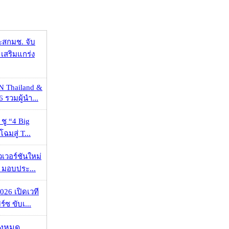
ะสกมช. จับ
เสริมแกร่ง
N Thailand &
 รวมผู้นำ...
 ชู “4 Big
ฉมสู่ T...
วเวอร์ชันใหม่
 มอบประ...
026 เปิดเวที
ร์ซ ขับเ...
ั้งหมด