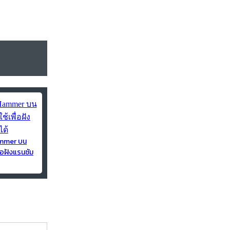
ammer บน
่อฝังแรนซัม