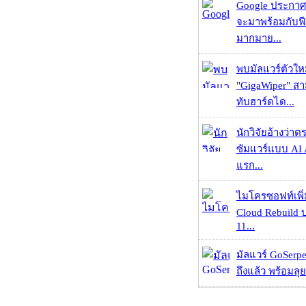
Google ประกาศ
จะมาพร้อมกับฟี
มากมาย...
พบมัลแวร์ตัวให
"GigaWiper" ส
ทับฮาร์ดได...
นักวิจัยอ้างว่
ซัมแวร์แบบ AI 
แรก...
ไมโครซอฟท์เพิ่
Cloud Rebuild
11...
มัลแวร์ GoSerpe
ถึงแล้ว พร้อมลุย