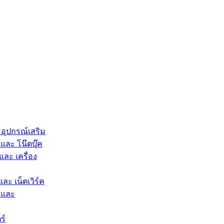
 อุปกรณ์เสริม
และ โน๊ตบุ๊ค
และ เครื่อง
และ เน็ตเวิร์ค
 และ
ร์