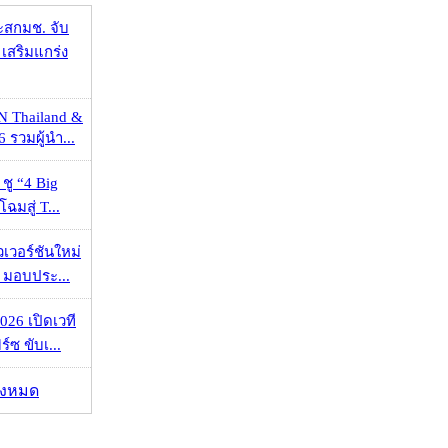
ะสกมช. จับ
เสริมแกร่ง
N Thailand &
 รวมผู้นำ...
 ชู “4 Big
ฉมสู่ T...
วเวอร์ชันใหม่
 มอบประ...
026 เปิดเวที
ร์ซ ขับเ...
ั้งหมด