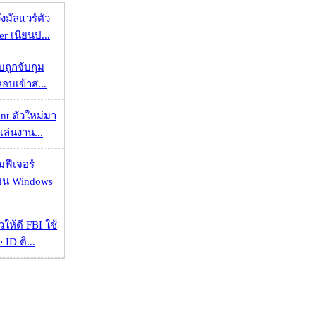
งมัลแวร์ตัว
er เนียนป...
วบถูกจับกุม
ลอบเข้าส...
nt ตัวใหม่มา
เล่นงาน...
มฟีเจอร์
 บน Windows
ให้ดี FBI ใช้
ID ติ...