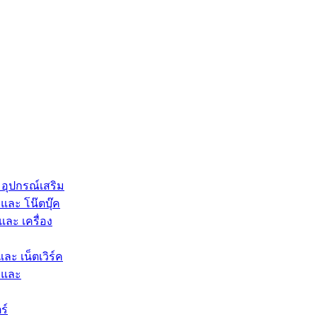
 อุปกรณ์เสริม
และ โน๊ตบุ๊ค
และ เครื่อง
และ เน็ตเวิร์ค
 และ
ร์