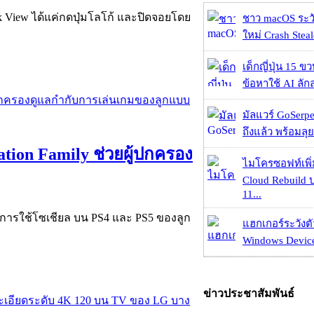
k View ได้แค่กดปุ่มโลโก้ และปิดจอยโดย
ชาว macOS ระวั
ใหม่ Crash Steal
เด็กญี่ปุ่น 15 ข
ข้อหาใช้ AI ลัก
มัลแวร์ GoSerpe
ถึงแล้ว พร้อมลุย
tion Family ช่วยผู้ปกครอง
ไมโครซอฟท์เพิ่
Cloud Rebuild
11...
งการใช้โซเชียล บน PS4 และ PS5 ของลูก
แฮกเกอร์ระวังตัว
Windows Device 
ข่าวประชาสัมพันธ์