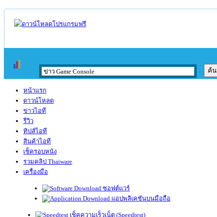
หน้าแรก
ดาวน์โหลด
ข่าวไอที
รีวิว
ทิปส์ไอที
สินค้าไอที
เช็ครอบหนัง
รวมคลิป Thaiware
เครื่องมือ
ซอฟต์แวร์
แอปพลิเคชันบนมือถือ
เช็คความเร็วเน็ต (Speedtest)