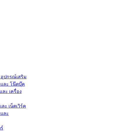
 อุปกรณ์เสริม
และ โน๊ตบุ๊ค
และ เครื่อง
และ เน็ตเวิร์ค
 และ
ร์