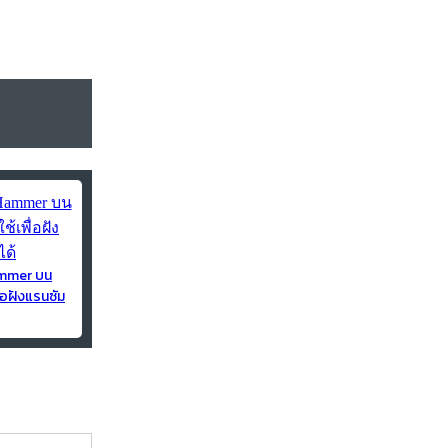
ammer บน
่อฝังแรนซัม