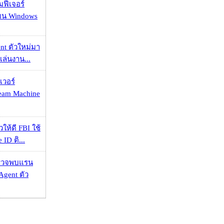
มฟีเจอร์
 บน Windows
nt ตัวใหม่มา
เล่นงาน...
เวอร์
eam Machine
ให้ดี FBI ใช้
ID ติ...
าตรวจพบแรน
Agent ตัว