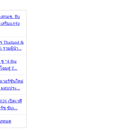
ะสกมช. จับ
เสริมแกร่ง
N Thailand &
 รวมผู้นำ...
 ชู “4 Big
ฉมสู่ T...
วเวอร์ชันใหม่
 มอบประ...
026 เปิดเวที
ร์ซ ขับเ...
ั้งหมด