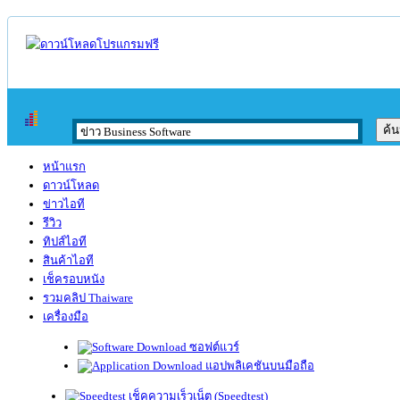
หน้าแรก
ดาวน์โหลด
ข่าวไอที
รีวิว
ทิปส์ไอที
สินค้าไอที
เช็ครอบหนัง
รวมคลิป Thaiware
เครื่องมือ
ซอฟต์แวร์
แอปพลิเคชันบนมือถือ
เช็คความเร็วเน็ต (Speedtest)