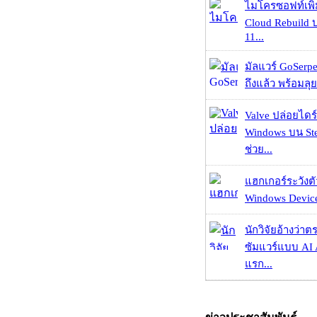
ไมโครซอฟท์เพิ่
Cloud Rebuild
11...
มัลแวร์ GoSerpe
ถึงแล้ว พร้อมลุย
Valve ปล่อยไดร์
Windows บน St
ช่วย...
แฮกเกอร์ระวังตัว
Windows Device 
นักวิจัยอ้างว่
ซัมแวร์แบบ AI 
แรก...