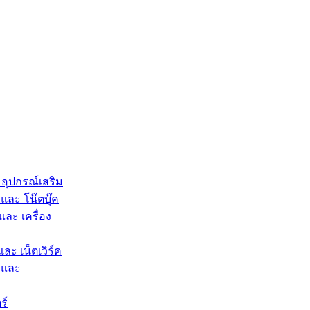
 อุปกรณ์เสริม
และ โน๊ตบุ๊ค
และ เครื่อง
และ เน็ตเวิร์ค
 และ
ร์