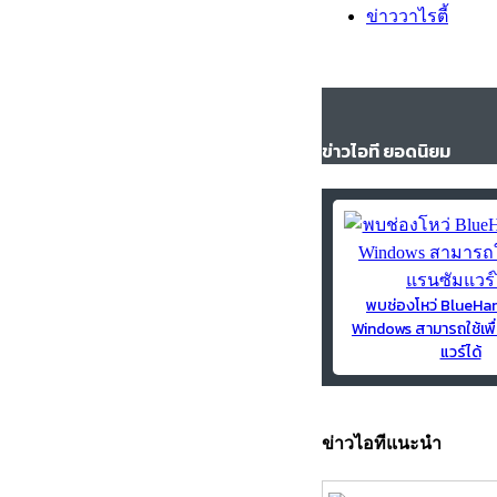
ข่าววาไรตี้
ข่าวไอที ยอดนิยม
พบช่องโหว่ BlueH
Windows สามารถใช้เพื
แวร์ได้
ข่าวไอทีแนะนำ