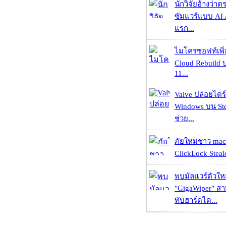
นักวิจัยอ้างว่
ซัมแวร์แบบ AI 
แรก...
ไมโครซอฟท์เพิ่
Cloud Rebuild
11...
Valve ปล่อยไดร์
Windows บน St
ช่วย...
ภัยใหม่ชาว mac
ClickLock Stealer
พบมัลแวร์ตัวให
"GigaWiper" ส
ทับฮาร์ดได...