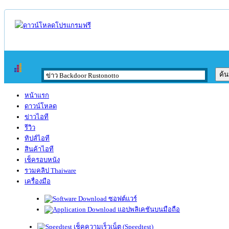
หน้าแรก
ดาวน์โหลด
ข่าวไอที
รีวิว
ทิปส์ไอที
สินค้าไอที
เช็ครอบหนัง
รวมคลิป Thaiware
เครื่องมือ
ซอฟต์แวร์
แอปพลิเคชันบนมือถือ
เช็คความเร็วเน็ต (Speedtest)