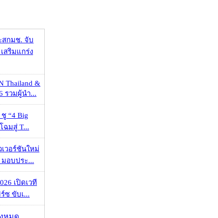
ะสกมช. จับ
เสริมแกร่ง
N Thailand &
 รวมผู้นำ...
 ชู “4 Big
ฉมสู่ T...
วเวอร์ชันใหม่
 มอบประ...
026 เปิดเวที
ร์ซ ขับเ...
ั้งหมด