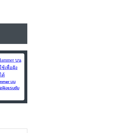
ammer บน
่อฝังแรนซัม