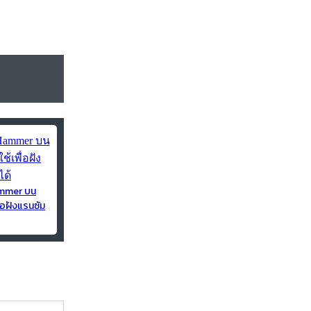
ammer บน
่อฝังแรนซัม