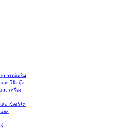
 อุปกรณ์เสริม
และ โน๊ตบุ๊ค
และ เครื่อง
และ เน็ตเวิร์ค
 และ
ร์