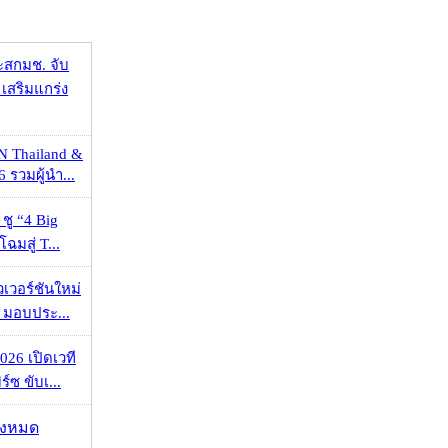
ะสกมช. จับ
เสริมแกร่ง
N Thailand &
 รวมผู้นำ...
 ชู “4 Big
ฉมสู่ T...
วเวอร์ชันใหม่
 มอบประ...
026 เปิดเวที
ร์ซ ขับเ...
ั้งหมด