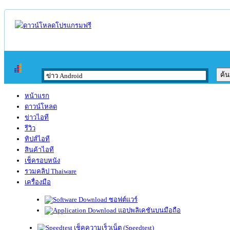
หน้าแรก
ดาวน์โหลด
ข่าวไอที
รีวิว
ทิปส์ไอที
สินค้าไอที
เช็ครอบหนัง
รวมคลิป Thaiware
เครื่องมือ
ซอฟต์แวร์
แอปพลิเคชันบนมือถือ
เช็คความเร็วเน็ต (Speedtest)