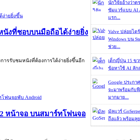
นักวิจัยอ้างว่
ซัมแวร์แบบ AI 
แรก...
หนังที่ชอบบนมือถือได้ง่ายยิ่ง
Valve ปล่อยไดร์
Windows บน St
ช่วย...
รับชมหนังที่ต้องการได้ง่ายยิ่งขึ้นอีก
เด็กญี่ปุ่น 15 ข
ข้อหาใช้ AI ลัก
Google ประกาศ
จะมาพร้อมกับฟี
มากมาย...
มัลแวร์ GoSerpe
ด 2 หน้าจอ บนสมาร์ทโฟนจอ
ถึงแล้ว พร้อมลุย