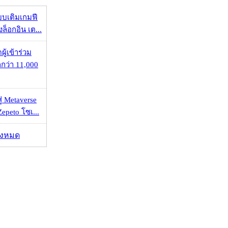
บบเติมเกมฟี
ล็อกอิน เต...
ู้เข้าร่วม
ว่า 11,000
่ Metaverse
epeto โซเ...
ั้งหมด