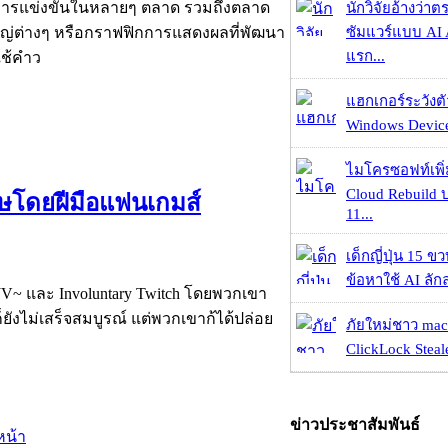
่ของการแข่งขันในหลายๆ ตลาด รวมถึงตลาด
นักวิจัยอ้างว่
ซัมแวร์แบบ AI 
ใหญ่ต่างๆ หรือกราฟฟิกการแสดงผลที่พัฒนา
แรก...
ใช้คำว
แฮกเกอร์ระวังตัว
Windows Device 
ไมโครซอฟท์เพิ่
Cloud Rebuild
ษโดยฝีมือแฟนเกมส์
11...
เด็กญี่ปุ่น 15 ข
ข้อหาใช้ AI ลัก
 ~JV~ และ Involuntary Twitch โดยพวกเขา
ก็ยังไม่เสร็จสมบูรณ์ แต่พวกเขาก้ได้ปล่อย
ภัยใหม่ชาว mac
ClickLock Stealer
ข่าวประชาสัมพันธ์