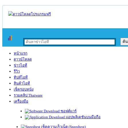
หน้าแรก
ดาวน์โหลด
ข่าวไอที
รีวิว
ทิปส์ไอที
สินค้าไอที
เช็ครอบหนัง
รวมคลิป Thaiware
เครื่องมือ
ซอฟต์แวร์
แอปพลิเคชันบนมือถือ
เช็คความเร็วเน็ต (Speedtest)