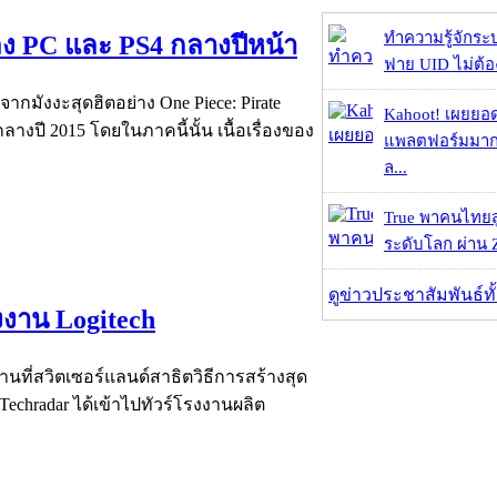
ทำความรู้จักระ
มลง PC และ PS4 กลางปีหน้า
ฟาย UID ไม่ต้อง
ากมังงะสุดฮิตอย่าง One Piece: Pirate
Kahoot! เผยยอดผ
ลางปี 2015 โดยในภาคนี้นั้น เนื้อเรื่องของ
แพลตฟอร์มมากก
ล...
True พาคนไทยสู
ระดับโลก ผ่าน Z
ดูข่าวประชาสัมพันธ์ท
งงาน Logitech
งานที่สวิตเซอร์แลนด์สาธิตวิธีการสร้างสุด
Techradar ได้เข้าไปทัวร์โรงงานผลิต