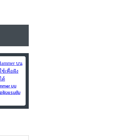
ammer บน
่อฝังแรนซัม