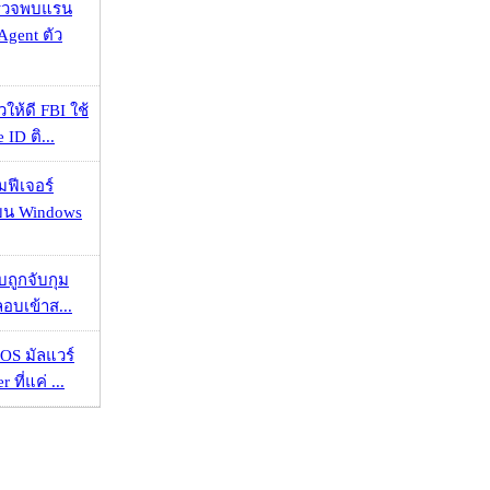
าตรวจพบแรน
Agent ตัว
ให้ดี FBI ใช้
ID ติ...
มฟีเจอร์
 บน Windows
วบถูกจับกุม
ลอบเข้าส...
OS มัลแวร์
 ที่แค่ ...