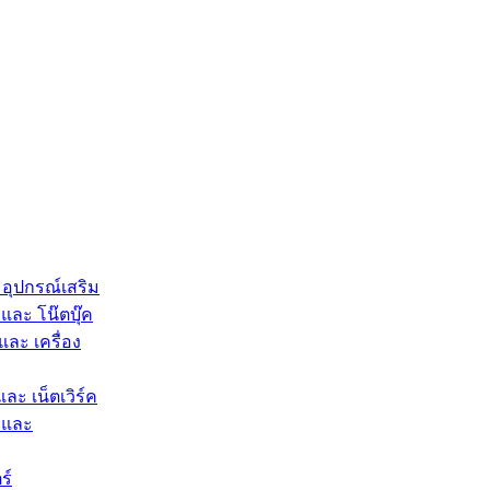
 อุปกรณ์เสริม
และ โน๊ตบุ๊ค
และ เครื่อง
และ เน็ตเวิร์ค
 และ
ร์