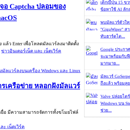
เด็กญี่ปุ่น 15 ข
น้าจอ Captcha ปลอมของ
ข้อหาใช้ AI ลัก
macOS
พบมัลแวร์ตัวให
"GigaWiper" ส
ทับฮาร์ดได...
 แล้ว Enter เพื่อโหลดมัลแวร์ลงมาติดตั้ง
Google ประกาศ
,
ข่าวอินเตอร์เน็ต และ เน็ตเวิร์ค
จะมาพร้อมกับฟี
มากมาย...
มัลแวร์ GoSerpe
ถึงแล้ว พร้อมลุย
ารเครือข่าย หลอกฝังมัลแวร์
Valve ปล่อยไดร์
Windows บน St
ช่วย...
งเหยื่อ มีความสามารถจัดการทั้งขโมยไฟล์
ละ เน็ตเวิร์ค