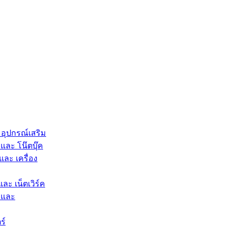
 อุปกรณ์เสริม
และ โน๊ตบุ๊ค
และ เครื่อง
และ เน็ตเวิร์ค
 และ
ร์