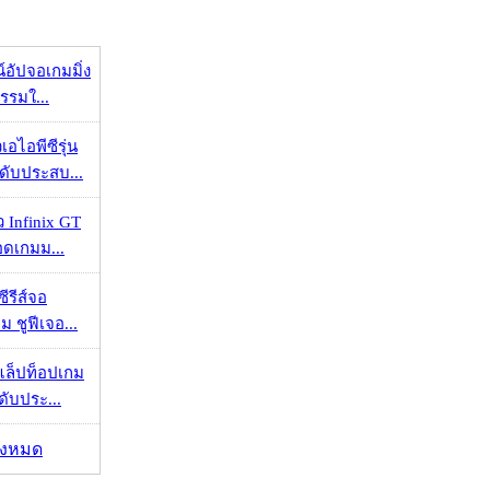
น์อัปจอเกมมิ่ง
กรรมใ...
เอไอพีซีรุ่น
ะดับประสบ...
ัว Infinix GT
อดเกมม...
ซีรีส์จอ
ม ชูฟีเจอ...
 แล็ปท็อปเกม
ะดับประ...
ั้งหมด