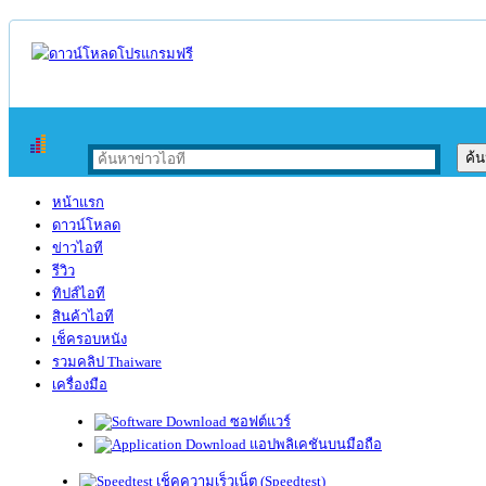
หน้าแรก
ดาวน์โหลด
ข่าวไอที
รีวิว
ทิปส์ไอที
สินค้าไอที
เช็ครอบหนัง
รวมคลิป Thaiware
เครื่องมือ
ซอฟต์แวร์
แอปพลิเคชันบนมือถือ
เช็คความเร็วเน็ต (Speedtest)