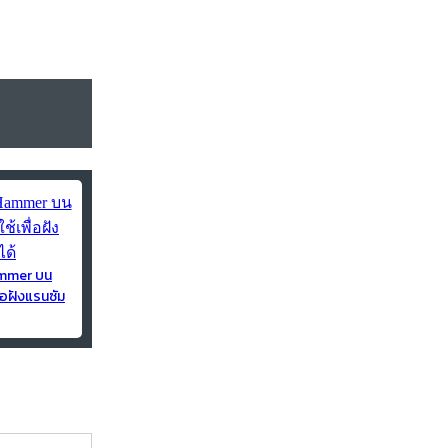
ammer บน
่อฝังแรนซัม