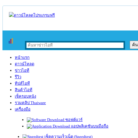
หน้าแรก
ดาวน์โหลด
ข่าวไอที
รีวิว
ทิปส์ไอที
สินค้าไอที
เช็ครอบหนัง
รวมคลิป Thaiware
เครื่องมือ
ซอฟต์แวร์
แอปพลิเคชันบนมือถือ
เช็คความเร็วเน็ต (Speedtest)