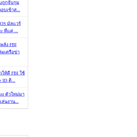
วบถูกจับกุม
ลอบเข้าส...
OS มัลแวร์
 ที่แค่ ...
พลัง FBI
่มเครือข่า
ให้ดี FBI ใช้
ID ติ...
nt ตัวใหม่มา
เล่นงาน...