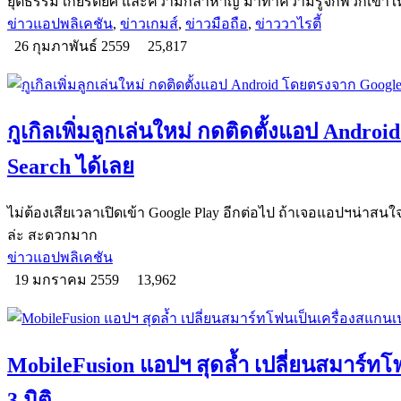
ยุติธรรม เกียรติยศ และความกล้าหาญ มาทำความรู้จักพวกเขาให้ล
ข่าวแอปพลิเคชัน
,
ข่าวเกมส์
,
ข่าวมือถือ
,
ข่าววาไรตี้
26 กุมภาพันธ์ 2559
25,817
กูเกิลเพิ่มลูกเล่นใหม่ กดติดตั้งแอป Andr
Search ได้เลย
ไม่ต้องเสียเวลาเปิดเข้า Google Play อีกต่อไป ถ้าเจอแอปฯน่าสนใจ
ล่ะ สะดวกมาก
ข่าวแอปพลิเคชัน
19 มกราคม 2559
13,962
MobileFusion แอปฯ สุดล้ำ เปลี่ยนสมาร์ทโ
3 มิติ