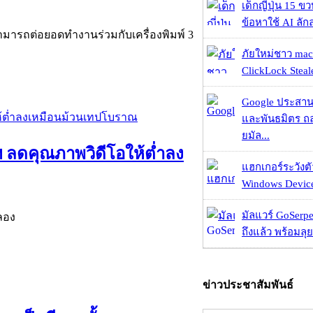
เด็กญี่ปุ่น 15 ข
ข้อหาใช้ AI ลัก
มารถต่อยอดทำงานร่วมกับเครื่องพิมพ์ 3
ภัยใหม่ชาว mac
ClickLock Stealer
Google ประสาน
และพันธมิตร ถล
ยมัล...
 ลดคุณภาพวิดีโอให้ต่ำลง
แฮกเกอร์ระวังตัว
Windows Device 
มัลแวร์ GoSerpe
รลอง
ถึงแล้ว พร้อมลุย
ข่าวประชาสัมพันธ์