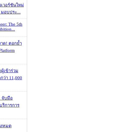
วเวอร์ชันใหม่
 มอบประ...
eer: The 5th
bition...
าด! ตอกย้ำ
Platform
ู้เข้าร่วม
ว่า 11,000
 จับมือ
บริการการ
ั้งหมด