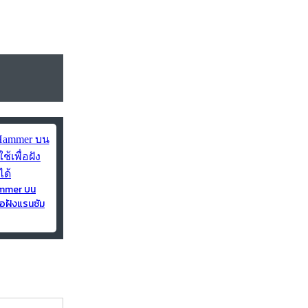
ammer บน
่อฝังแรนซัม