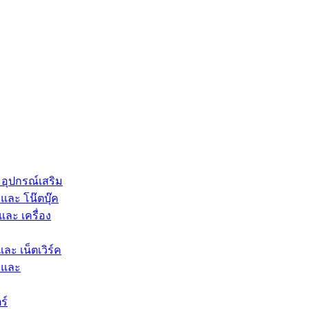
 อุปกรณ์เสริม
และ โน๊ตบุ๊ค
และ เครื่อง
และ เน็ตเวิร์ค
 และ
ร์