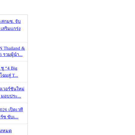
ะสกมช. จับ
เสริมแกร่ง
N Thailand &
 รวมผู้นำ...
 ชู “4 Big
ฉมสู่ T...
วเวอร์ชันใหม่
 มอบประ...
026 เปิดเวที
ร์ซ ขับเ...
ั้งหมด