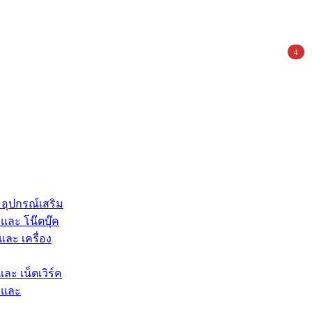
4
 อุปกรณ์เสริม
และ โน๊ตบุ๊ค
และ เครื่อง
และ เน็ตเวิร์ค
 และ