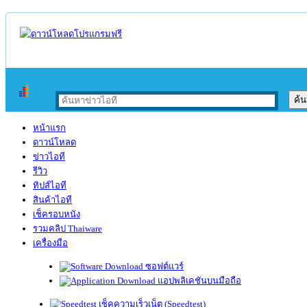
หน้าแรก
ดาวน์โหลด
ข่าวไอที
รีวิว
ทิปส์ไอที
สินค้าไอที
เช็ครอบหนัง
รวมคลิป Thaiware
เครื่องมือ
ซอฟต์แวร์
แอปพลิเคชันบนมือถือ
เช็คความเร็วเน็ต (Speedtest)