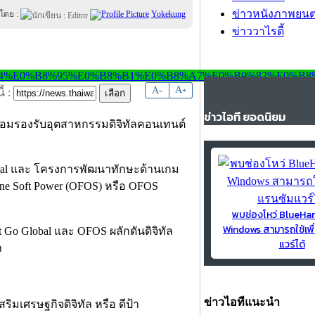
ข่าวหนังภาพยนต
นโดย :
Yokekung
ข่าววาไรตี้
-
A
A
+
้ :
ข่าวไอที ยอดนิยม
้พร้อมรองรับอุตสาหกรรมดิจิทัลคอนเทนต์
lobal และ โครงการพัฒนาทักษะด้านเกม
e Soft Power (OFOS) หรือ OFOS
พบช่องโหว่ BlueH
Windows สามารถใช้เพื
แวร์ได้
ข่าวไอทีแนะนำ
ิมเศรษฐกิจดิจิทัล หรือ ดีป้า