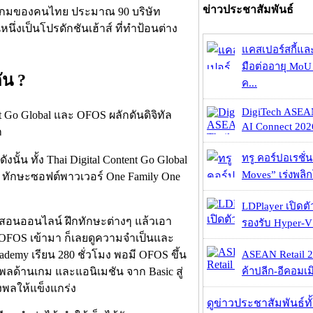
ข่าวประชาสัมพันธ์
ทเกมของคนไทย ประมาณ 90 บริษัท
นึ่งเป็นโปรดักชันเฮ้าส์ ที่ทำป้อนต่าง
แคสเปอร์สกี้แล
มือต่ออายุ MoU 
ัน ?
ค...
DigiTech ASEA
AI Connect 2026
ทรู คอร์ปอเรชั่น
นั้น ทั้ง Thai Digital Content Go Global
Moves” เร่งพลิกโ
ักษะซอฟต์พาวเวอร์ One Family One
LDPlayer เปิดตั
 สอนออนไลน์ ฝึกทักษะต่างๆ แล้วเอา
รองรับ Hyper-V
ี OFOS เข้ามา ก็เลยดูความจำเป็นและ
emy เรียน 280 ชั่วโมง พอมี OFOS ขึ้น
ASEAN Retail 2
ังพลด้านเกม และแอนิเมชัน จาก Basic สู่
ค้าปลีก-อีคอมเมิ
งพลให้แข็งแกร่ง
ดูข่าวประชาสัมพันธ์ท