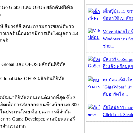
เด็กญี่ปุ่น 15 ข
ข้อหาใช้ AI ลัก
งษ์ สืบวงศ์ลี คณะกรรมการซอฟต์พาว
Valve ปล่อยไดร์
เวอร์ เนื่องจากมีการเติบโตมูลค่า 4.4
Windows บน St
ตอร์
ช่วย...
มัลแวร์ GoSerpe
ถึงแล้ว พร้อมลุย
พบมัลแวร์ตัวให
"GigaWiper" ส
ทับฮาร์ดได...
พัฒนาดิจิทัลคอนเทนต์มากที่สุด ซึ่ง 3
ิตเพื่อการส่งออกค่อนข้างน้อย แค่ 800
ภัยใหม่ชาว mac
มในประเทศไทย คือ บุคลากรมีจำกัด
ClickLock Stealer
้องการ Game Developer, คนเขียนสตอรี่
อีกจำนวนมาก