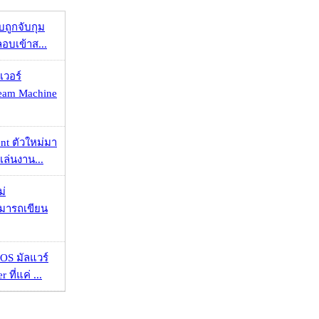
วบถูกจับกุม
ลอบเข้าส...
เวอร์
eam Machine
nt ตัวใหม่มา
เล่นงาน...
ม่
ามารถเขียน
OS มัลแวร์
 ที่แค่ ...