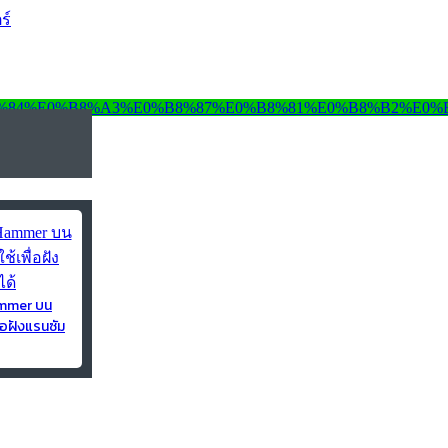
ร์
ammer บน
่อฝังแรนซัม