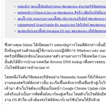
ตลอดไป ! พบปลั๊กอินอันตรายบน Wordpress สามารถทำให้แฮกเกอร์ต
แฮกเกอร์เจาะโดเมน ILSpy บน Wordpress สำเร็จ เพื่อนำมาใช้เป็นจ
พบบั๊ก SQL Injection บนปลั๊กอิน Ally กระทบเว็บไซต์ Wordpress กว
กลุ่มแฮกเกอร์ GrayCharlie ยิง JavaScript ใส่เว็บไซต์ Wordpres
พบช่องโหว่บนปลั๊กอิน Modular DS ของ Wordpress เอื้อให้แฮกเกอร์
ซึ่งทางคุณ Simon ได้เปิดเผยว่า แคมเปญการโจมตีดังกล่าวนั้นม
ถึงข้อมูลส่วนตัวของผู้ใช้งานระบบปฏิบัติการ Windows และ m
สคริปท์ที่ผิดปกติบนโดเมนหลายตัว ผ่านทางการใช้เทคนิค C
นั้นยังได้มีการนำเอาเทคนิค Reverse DNS lookup เพื่อตรวจสอ
เว็บไซต์อันตรายจำนวนมาก
โดยหนึ่งในทีมวิจัยของบริษัทอย่าง Himanshu Anand ก็ยังได้อ
งานของสคริปท์ดังกล่าวนั้น จะเริ่มขึ้นหลังจากที่เหยื่อเข้าสู่เว็บ
เข้ามา ตัวเว็บไซต์จะเปลี่ยนเป็นหน้า Google Chrome Update (ปลอม
แท้จริงแล้วเป็นการติดตั้งมัลแวร์ลงสู่เครื่อง โดยตัวเว็บไซต์
งาน OS ตัวใด แล้วต้องส่งไฟล์มัลแวร์เวอร์ชันไหนให้อีกด้วย