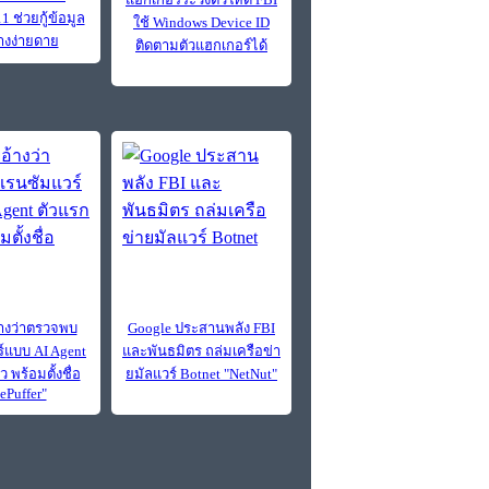
 ช่วยกู้ข้อมูล
ใช้ Windows Device ID
่างง่ายดาย
ติดตามตัวแฮกเกอร์ได้
อ้างว่าตรวจพบ
Google ประสานพลัง FBI
์แบบ AI Agent
และพันธมิตร ถล่มเครือข่า
 พร้อมตั้งชื่อ
ยมัลแวร์ Botnet "NetNut"
ePuffer"