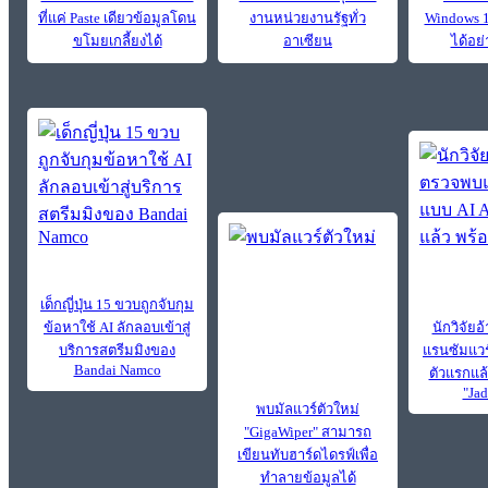
ที่แค่ Paste เดียวข้อมูลโดน
งานหน่วยงานรัฐทั่ว
Windows 11
ขโมยเกลี้ยงได้
อาเซียน
ได้อย
เด็กญี่ปุ่น 15 ขวบถูกจับกุม
ข้อหาใช้ AI ลักลอบเข้าสู่
นักวิจัย
บริการสตรีมมิงของ
แรนซัมแวร
Bandai Namco
ตัวแรกแล้ว
"Jad
พบมัลแวร์ตัวใหม่
"GigaWiper" สามารถ
เขียนทับฮาร์ดไดรฟ์เพื่อ
ทำลายข้อมูลได้