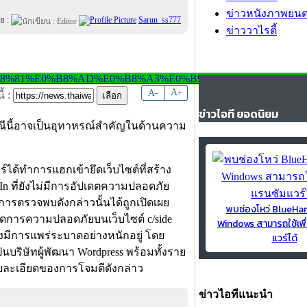
ข่าวหนังภาพยนต
ย :
Sarun_ss777
ข่าววาไรตี้
-
A
A
+
้ :
ข่าวไอที ยอดนิยม
รณีนี้อาจเป็นอุทาหรณ์สำคัญในด้านความ
ได้ทำการแฮกเข้ายึดเว็บไซต์ที่สร้าง
ug In ที่ยังไม่มีการอัปเดตความปลอดภัย
งการตรวจพบดังกล่าวนั้นได้ถูกเปิดเผย
พบช่องโหว่ BlueH
ารจัดการความปลอดภัยบนเว็บไซต์ c/side
Windows สามารถใช้เพื
งคงมีการแพร่ระบาดอย่างหนักอยู่ โดย
แวร์ได้
็นบริษัทผู้พัฒนา Wordpress พร้อมทั้งราย
ายละเอียดของการโจมตีดังกล่าว
ข่าวไอทีแนะนำ