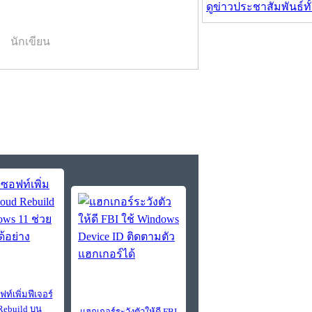
ดูข่าวประชาสัมพันธ์ท
นักเขียน
์เพิ่มฟีเจอร์
Rebuild บน
แฮกเกอร์ระวังตัวให้ดี FBI