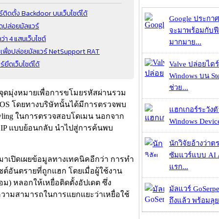
ิดตั้ง Backdoor บนเว็บไซต์ได้
Google ประกาศ
ุดปล่อยมัลแวร์
จะมาพร้อมกับฟี
่า 4 แสนเว็บไซต์
มากมาย...
s เพื่อปล่อยมัลแวร์ NetSupport RAT
ยึดเว็บไซต์ได้
Valve ปล่อยไดร์
Windows บน St
ช่วย...
ีจุดมุ่งหมายเพื่อการขโมยรหัสผ่านรวม
acOS โดยทางบริษัทนั้นได้มีการตรวจพบ
แฮกเกอร์ระวังตัว
rawling ในการตรวจสอบโดเมน นอกจาก
Windows Device 
บ IP แบบย้อนกลับ นำไปสู่การค้นพบ
นักวิจัยอ้างว่
ซัมแวร์แบบ AI 
อกมาเปิดเผยข้อมูลทางเทคนิคอีกว่า การทำ
แรก...
ไซต์อันตรายที่ถูกแฮก โดยเมื่อผู้ใช้งาน
) หลอกให้เหยื่อติดตั้งอัปเดต ซึ่ง
มัลแวร์ GoSerpe
ยังมีความสามารถในการแยกแยะว่าเหยื่อใช้
ถึงแล้ว พร้อมลุย