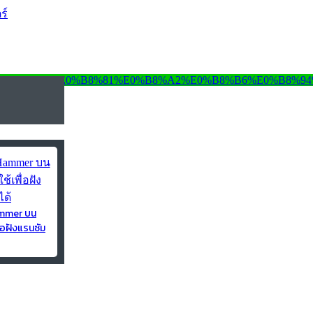
ร์
ammer บน
่อฝังแรนซัม