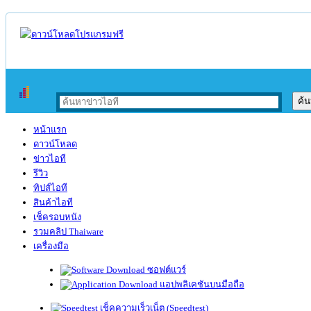
หน้าแรก
ดาวน์โหลด
ข่าวไอที
รีวิว
ทิปส์ไอที
สินค้าไอที
เช็ครอบหนัง
รวมคลิป Thaiware
เครื่องมือ
ซอฟต์แวร์
แอปพลิเคชันบนมือถือ
เช็คความเร็วเน็ต (Speedtest)