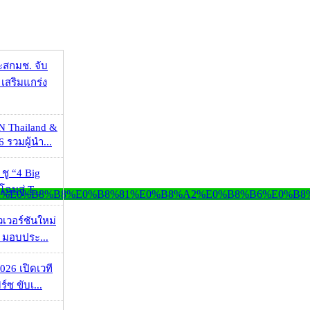
ะสกมช. จับ
เสริมแกร่ง
N Thailand &
 รวมผู้นำ...
 ชู “4 Big
ฉมสู่ T...
วเวอร์ชันใหม่
 มอบประ...
026 เปิดเวที
ร์ซ ขับเ...