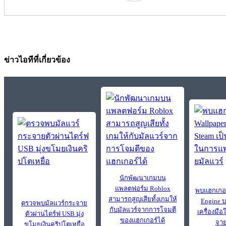
ข่าวไอทีที่เกี่ยวข้อง
นักพัฒนาเกมบน
แพลตฟอร์ม Roblox
พบแฮกเกอร
สามารถสูญเสียทั้งเกมให้
Engine บ
ตรวจพบมัลแวร์กระจาย
กับมัลแวร์จากการโจมตี
เครื่องมื
ตัวผ่านไดร์ฟ USB มุ่ง
ของแฮกเกอร์ได้
จาย
ขโมยเงินคริปโตเหยื่อ