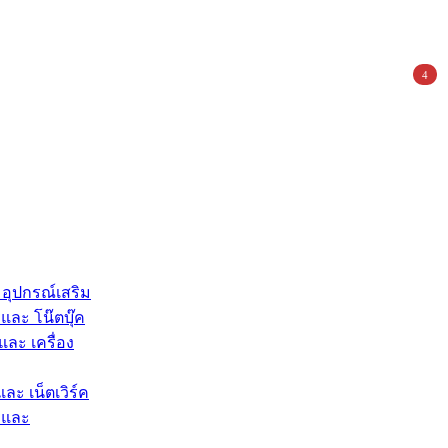
4
 อุปกรณ์เสริม
และ โน๊ตบุ๊ค
และ เครื่อง
และ เน็ตเวิร์ค
 และ