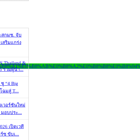
ะสกมช. จับ
เสริมแกร่ง
N Thailand &
 รวมผู้นำ...
 ชู “4 Big
ฉมสู่ T...
วเวอร์ชันใหม่
 มอบประ...
026 เปิดเวที
ร์ซ ขับเ...