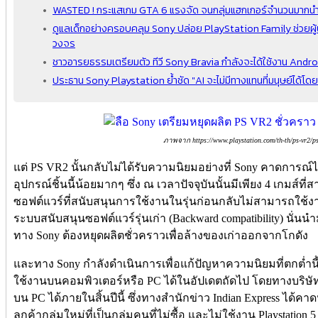
WASTED ! กระแสเกม GTA 6 แรงจัด จนกลุ่มแฮกเกอร์จำนวนมากนำเอ
ดูแลเด็กอย่างครอบคลุม Sony ปล่อย PlayStation Family ช่วย
วงจร
ชาวอารยธรรมเตรียมตัว ทีวี Sony Bravia กำลังจะได้ใช้งาน Andro
ประธาน Sony Playstation ย้ำชัด "AI จะไม่มีทางแทนที่มนุษย์ได้โ
ภาพจาก https://www.playstation.com/th-th/ps-vr2/ps-
แต่ PS VR2 นั้นกลับไม่ได้รับความนิยมอย่างที่ Sony คาดการณ์ไ
อุปกรณ์ชิ้นนี้น้อยมากๆ ซึ่ง ณ เวลาปัจจุบันนั้นมีเพียง 4 เกมส์ที
ซอฟต์แวร์ที่สนับสนุนการใช้งานในรุ่นก่อนกลับไม่สามารถใช้งานบ
ระบบสนับสนุนซอฟต์แวร์รุ่นเก่า (Backward compatibility) นั่
ทาง Sony ต้องหยุดผลิตชั่วคราวเพื่อล้างของเก่าออกจากโกดัง
และทาง Sony กำลังดำเนินการเพื่อแก้ปัญหาความนิยมที่ตกต่ำน
ใช้งานบนคอมพิวเตอร์หรือ PC ได้ในอัปเดตถัดไป โดยทางบริษ
บน PC ได้ภายในสิ้นปีนี้ ซึ่งทางสำนักข่าว Indian Express ได้
ลูกค้ากลุ่มใหม่ที่เป็นกลุ่มคนที่ไม่ซื้อ และไม่ใช้งาน Playstatio