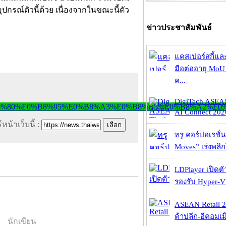
ณ์ตัวนี้ด้วย เนื่องจากในขณะนี้ตัว
ข่าวประชาสัมพันธ์
แคสเปอร์สกี้แล
มือต่ออายุ MoU 
ค...
DigiTech ASEA
AI Connect 2026
หน้าเว็บนี้ :
ทรู คอร์ปอเรชั่น
Moves” เร่งพลิกโ
LDPlayer เปิดตั
รองรับ Hyper-V
ASEAN Retail 2
ค้าปลีก-อีคอมเมิ
นักเขียน