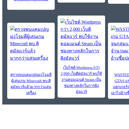
เว็บไซต์ Wordpress กว่า
2,000 เว็บติดมัลแวร์ พบใช้
ตรวจพบแคมเปญมุ่งโจมตี
WASTED 
งานคอมเมนต์ Steam เป็น
ผู้เล่นเกม Minecraft พบ ติ
GTA 6 แร
ช่องทางหลักในการฝัง
ดมัลแวร์แล้วมากกว่าแสน
แฮกเกอร
มัลแวร์
เครื่อง
เอาไปอ้างช