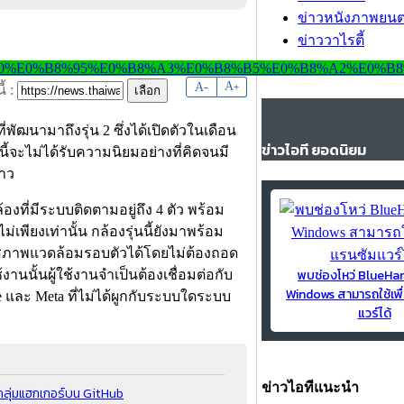
ข่าวหนังภาพยนต
ข่าววาไรตี้
-
A
A
+
้ :
ัฒนามาถึงรุ่น 2 ซึ่งได้เปิดตัวในเดือน
ข่าวไอที ยอดนิยม
นนี้จะไม่ได้รับความนิยมอย่างที่คิดจนมี
ราว
ล้องที่มีระบบติดตามอยู่ถึง 4 ตัว พร้อม
พียงเท่านั้น กล้องรุ่นนี้ยังมาพร้อม
็นสภาพแวดล้อมรอบตัวได้โดยไม่ต้องถอด
พบช่องโหว่ BlueH
งานนั้นผู้ใช้งานจำเป็นต้องเชื่อมต่อกับ
Windows สามารถใช้เพื
ple และ Meta ที่ไม่ได้ผูกกับระบบใดระบบ
แวร์ได้
ข่าวไอทีแนะนำ
กลุ่มแฮกเกอร์บน GitHub