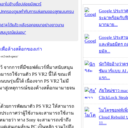
าไปอ้างชื่อปล่อยมัลแวร์
ผู้ปกครองดูแลกำกับการเล่นเกมของลูกแบบครบ
Google ประกาศ
จะมาพร้อมกับฟี
id 14 ได้แล้ว หลังรอคอยมาอย่างยาวนาน
มากมาย...
ดยสมบูรณ์แน่นอน"
Google ประสาน
และพันธมิตร ถล
ยมัล...
vr2-tech-specs/
นักวิจัยอ้างว่
ว้ จากการที่มีซอฟต์แวร์ที่มาสนับสนุน
ซัมแวร์แบบ AI 
่สามารถใช้งานตัว PS VR2 นี้ได้ ขณะที่
แรก...
นรุ่นนี้ได้ เนื่องจาก PS VR2 ไม่มี
นนำมาสู่เหตุการณ์ของค้างสต็อกมามายจน
ภัยใหม่ชาว mac
ClickLock Stealer
ี้ด้วยการพัฒนาตัว PS VR2 ให้สามารถ
ไมโครซอฟท์เพิ่
ัทประกาศว่าผู้ใช้งานจะสามารถใช้งาน
Cloud Rebuild
คาดหมายว่า ทาง Sony จะสามารถเข้าถึง
11...
n 5 แต่เล่นเกมส์บน PC เป็นหลัก รวมไปถึง