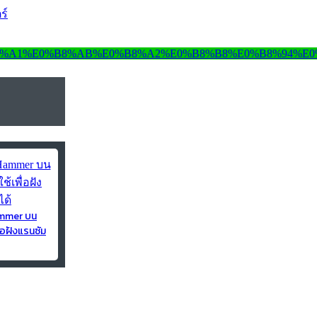
ร์
ammer บน
่อฝังแรนซัม