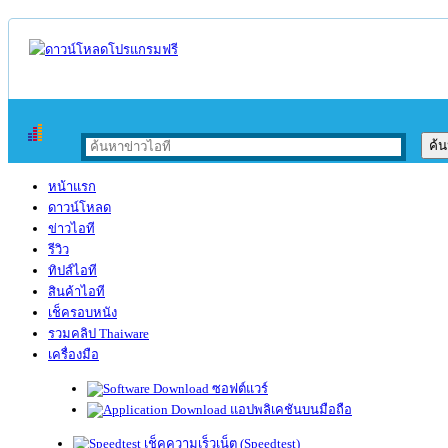
หน้าแรก
ดาวน์โหลด
ข่าวไอที
รีวิว
ทิปส์ไอที
สินค้าไอที
เช็ครอบหนัง
รวมคลิป Thaiware
เครื่องมือ
ซอฟต์แวร์
แอปพลิเคชันบนมือถือ
เช็คความเร็วเน็ต (Speedtest)