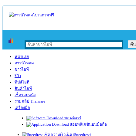
หน้าแรก
ดาวน์โหลด
ข่าวไอที
รีวิว
ทิปส์ไอที
สินค้าไอที
เช็ครอบหนัง
รวมคลิป Thaiware
เครื่องมือ
ซอฟต์แวร์
แอปพลิเคชันบนมือถือ
เช็คความเร็วเน็ต (Speedtest)