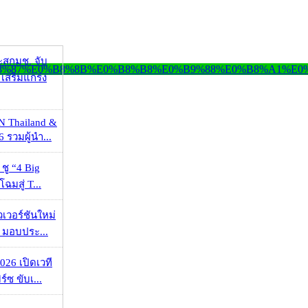
ะสกมช. จับ
เสริมแกร่ง
N Thailand &
 รวมผู้นำ...
 ชู “4 Big
ฉมสู่ T...
วเวอร์ชันใหม่
 มอบประ...
026 เปิดเวที
ร์ซ ขับเ...