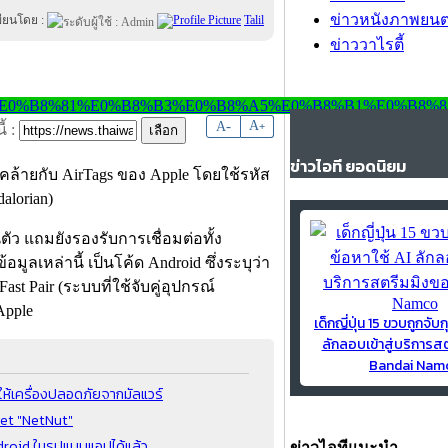
ข่าวหนังภาพยนต
ขียนโดย :
Talil
ข่าววาไรตี้
-
A
A
+
้ :
ข่าวไอที ยอดนิยม
คล้ายกับ AirTags ของ Apple โดยใช้รหัส
alorian)
ัว แถมยังรองรับการเชื่อมต่อทั้ง
ลเหล่านี้ เป็นโค้ด Android ซึ่งระบุว่า
ast Pair (ระบบที่ใช้จับคู่อุปกรณ์
Apple
เด็กญี่ปุ่น 15 ขวบถูกจับก
ลักลอบเข้าสู่บริการส
Bandai Nam
ห้เครื่องปลอดภัยจากมัลแวร์
net "NetNut"
droid ในรูปแบบแอปได้แล้ว
ข่าวไอทีแนะนำ