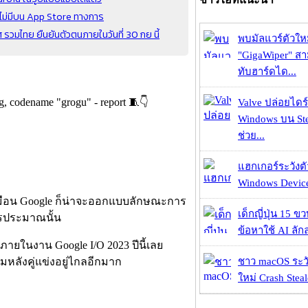
ทศไม่มีบน App Store ทางการ
มไทย ยืนยันตัวตนภายในวันที่ 30 กย นี้
พบมัลแวร์ตัวให
"GigaWiper" ส
ทับฮาร์ดได...
ag, codename "grogu" - report 🧵👇
Valve ปล่อยไดร์
Windows บน St
ช่วย...
แฮกเกอร์ระวังตัว
Windows Device 
เหมือน Google ก็น่าจะออกแบบลักษณะการ
เด็กญี่ปุ่น 15 ข
ไรประมาณนั้น
ข้อหาใช้ AI ลัก
วภายในงาน Google I/O 2023 ปีนี้เลย
มหลังคู่แข่งอยู่ไกลอีกมาก
ชาว macOS ระวั
ใหม่ Crash Steal