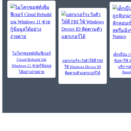
ไมโครซอฟท์เพิ่มฟีเจอร์
เด็กญี่ปุ่น
Cloud Rebuild บน
แฮกเกอร์ระวังตัวให้ดี FBI
ข้อหาใช้ A
Windows 11 ช่วยกู้ข้อมูล
ใช้ Windows Device ID
บริการ
ได้อย่างง่ายดาย
Band
ติดตามตัวแฮกเกอร์ได้