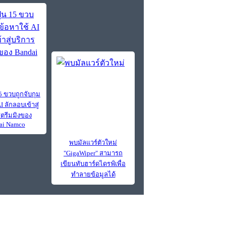
 15 ขวบถูกจับกุม
I ลักลอบเข้าสู่
สตรีมมิงของ
ai Namco
พบมัลแวร์ตัวใหม่
"GigaWiper" สามารถ
เขียนทับฮาร์ดไดรฟ์เพื่อ
ทำลายข้อมูลได้