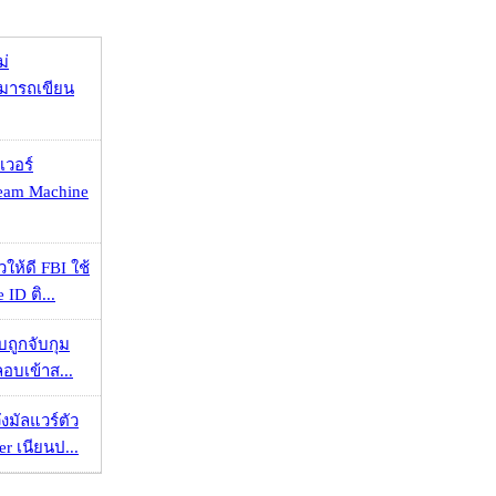
ม่
ามารถเขียน
เวอร์
eam Machine
ให้ดี FBI ใช้
ID ติ...
วบถูกจับกุม
ลอบเข้าส...
งมัลแวร์ตัว
er เนียนป...