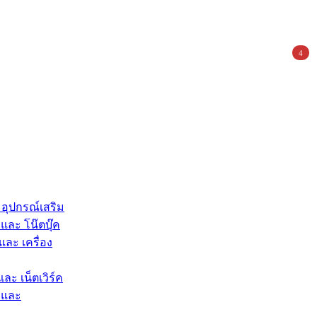
4
 อุปกรณ์เสริม
และ โน๊ตบุ๊ค
และ เครื่อง
และ เน็ตเวิร์ค
 และ