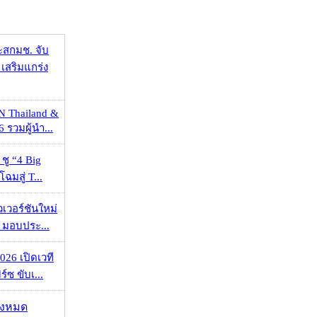
ะสกมช. จับ
เสริมแกร่ง
N Thailand &
 รวมผู้นำ...
 ชู “4 Big
ฉมสู่ T...
วเวอร์ชันใหม่
 มอบประ...
026 เปิดเวที
ร์ซ ขับเ...
ั้งหมด