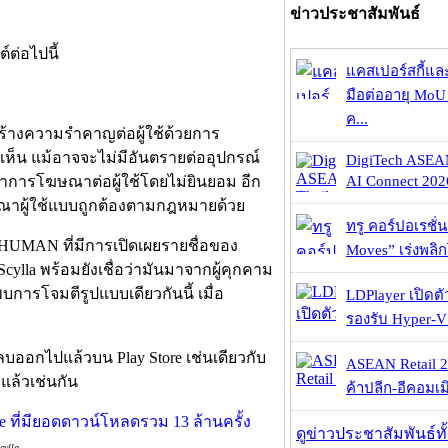
ข่าวประชาสัมพันธ์
์ต่อไปนี้
แคสเปอร์สกี้แล
มือต่ออายุ MoU 
ค...
ร้างความรำคาญต่อผู้ใช้ด้วยการ
่เห็น แม้อาจจะไม่มีอันตรายต่ออุปกรณ์
DigiTech ASEA
AI Connect 2026
ะทำการโฆษณาต่อผู้ใช้โดยไม่ยินยอม อีก
ษณาผู้ใช้แบบถูกต้องตามกฎหมายด้วย
ทรู คอร์ปอเรชั่น
่า HUMAN ที่มีการเปิดเผยรายชื่อของ
Moves” เร่งพลิกโ
 Scylla พร้อมยังเชื่อว่ามันมาจากผู้คุกคาม
การโจมตีรูปแบบเดียวกันนี้ เมื่อ
LDPlayer เปิดตั
รองรับ Hyper-V
กลบออกไปแล้วบน Play Store เช่นเดียวกับ
ASEAN Retail 2
 แล้วเช่นกัน
ค้าปลีก-อีคอมเมิ
ดูข่าวประชาสัมพันธ์ท
ylla