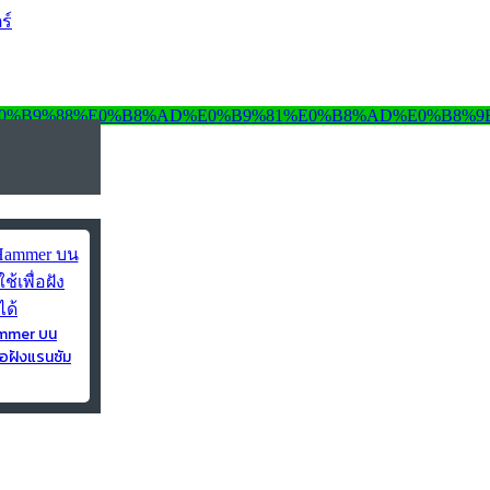
ร์
ammer บน
่อฝังแรนซัม