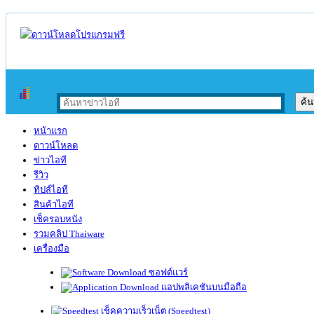
หน้าแรก
ดาวน์โหลด
ข่าวไอที
รีวิว
ทิปส์ไอที
สินค้าไอที
เช็ครอบหนัง
รวมคลิป Thaiware
เครื่องมือ
ซอฟต์แวร์
แอปพลิเคชันบนมือถือ
เช็คความเร็วเน็ต (Speedtest)