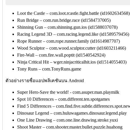
Loot the Castle – com.loot.rcastle.fight.battle (id1602634568)
Run Bridge – com.run.bridge.race (id1584737005)
Shinning Gun – com.shinning.gun.ios (id1588037078)
Racing Legend 3D – com.racing.legend.like (id1589579456)
Rope Runner – com.rope.runner.family (id1614987707)
Wood Sculptor – com.wood.sculptor.cutter (id1603211466)
Fire-Wall – com.fire.wall.poptit (id1540542924)
Ninja Critical Hit – wger.ninjacriticalhit.ios (id1514055403)
Tony Runs – com.TonyRuns.game
ตัวอย่างรายชื่อแอปพลิเคชันบน Android
Super Hero-Save the world! - com.asuper.man.playmilk
Spot 10 Differences – com.different.ten.spotgames
Find 5 Differences – com.find.five.subtle.differences.spot.ne
Dinosaur Legend – com.huluwagames.dinosaur.legend.play
One Line Drawing – com.one.line.drawing.stroke.yuxi
Shoot Master – com.shooter.master.bullet.puzzle.huahong