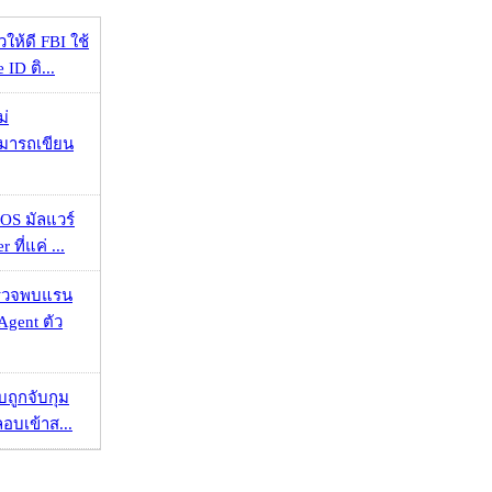
ให้ดี FBI ใช้
ID ติ...
ม่
ามารถเขียน
OS มัลแวร์
 ที่แค่ ...
าตรวจพบแรน
Agent ตัว
วบถูกจับกุม
ลอบเข้าส...