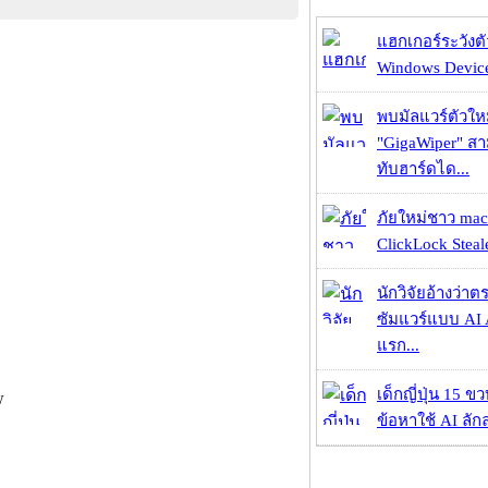
แฮกเกอร์ระวังตัว
Windows Device 
พบมัลแวร์ตัวให
"GigaWiper" ส
ทับฮาร์ดได...
ภัยใหม่ชาว mac
ClickLock Stealer
นักวิจัยอ้างว่
ซัมแวร์แบบ AI 
แรก...
เด็กญี่ปุ่น 15 ข
w
ข้อหาใช้ AI ลัก