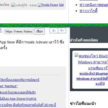
ข่าวหนังภาพยนต
ขียนโดย :
Talil
ข่าววาไรตี้
-
A
A
+
้ :
ข่าวไอที ยอดนิยม
 Store ที่มีการแฝง Adware เอาไว้ ซึ่ง
รั้ง
พบช่องโหว่ BlueH
Windows สามารถใช้เพื
ห้เครื่องปลอดภัยจากมัลแวร์
แวร์ได้
net "NetNut"
droid ในรูปแบบแอปได้แล้ว
ทศไม่มีบน App Store ทางการ
ข่าวไอทีแนะนำ
มไทย ยืนยันตัวตนภายในวันที่ 30 กย นี้