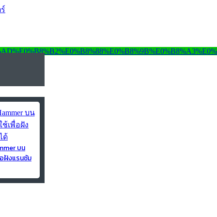
ร์
ammer บน
่อฝังแรนซัม