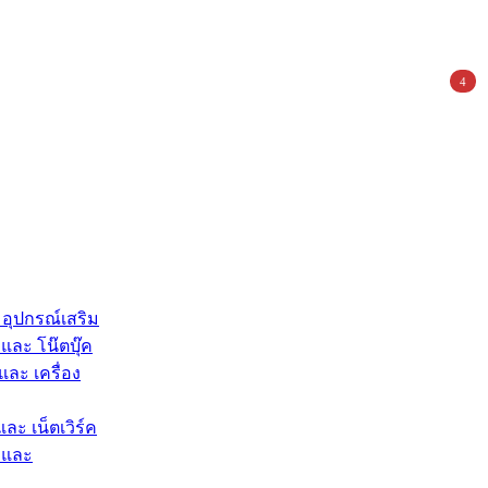
4
 อุปกรณ์เสริม
และ โน๊ตบุ๊ค
และ เครื่อง
และ เน็ตเวิร์ค
 และ