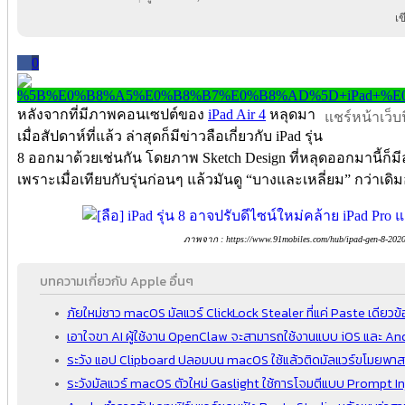
เ
0
หลังจากที่มีภาพคอนเซปต์ของ
iPad Air 4
หลุดมา
แชร์หน้าเว็บนี
เมื่อสัปดาห์ที่แล้ว ล่าสุดก็มีข่าวลือเกี่ยวกับ iPad รุ่น
8 ออกมาด้วยเช่นกัน โดยภาพ Sketch Design ที่หลุดออกมานี้ก็มี
เพราะเมื่อเทียบกับรุ่นก่อนๆ แล้วมันดู “บางและเหลี่ยม” กว่าเดิม
ภาพจาก : https://www.91mobiles.com/hub/ipad-gen-8-2020-d
บทความเกี่ยวกับ Apple อื่นๆ
ภัยใหม่ชาว macOS มัลแวร์ ClickLock Stealer ที่แค่ Paste เดียวข้
เอาใจขา AI ผู้ใช้งาน OpenClaw จะสามารถใช้งานแบบ iOS และ An
ระวัง แอป Clipboard ปลอมบน macOS ใช้แล้วติดมัลแวร์ขโมยพาสเ
ระวังมัลแวร์ macOS ตัวใหม่ Gaslight ใช้การโจมตีแบบ Prompt In