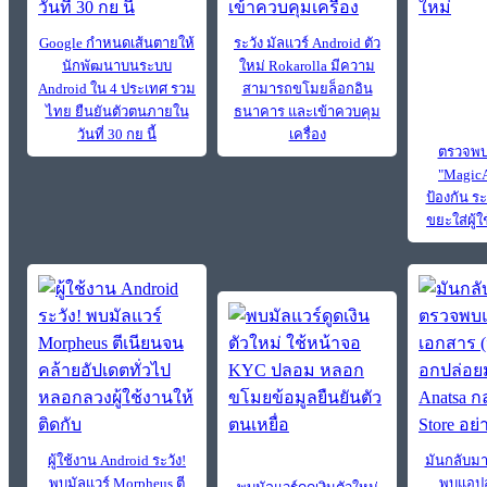
Google กำหนดเส้นตายให้
ระวัง มัลแวร์ Android ตัว
นักพัฒนาบนระบบ
ใหม่ Rokarolla มีความ
Android ใน 4 ประเทศ รวม
สามารถขโมยล็อกอิน
ไทย ยืนยันตัวตนภายใน
ธนาคาร และเข้าควบคุม
วันที่ 30 กย นี้
เครื่อง
ตรวจพบม
"MagicA
ป้องกัน 
ขยะใส่ผู้
ผู้ใช้งาน Android ระวัง!
มันกลับมา
พบมัลแวร์ Morpheus ตี
พบแอปอ