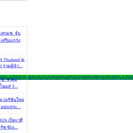
ะสกมช. จับ
เสริมแกร่ง
N Thailand &
 รวมผู้นำ...
 ชู “4 Big
ฉมสู่ T...
วเวอร์ชันใหม่
 มอบประ...
026 เปิดเวที
ร์ซ ขับเ...