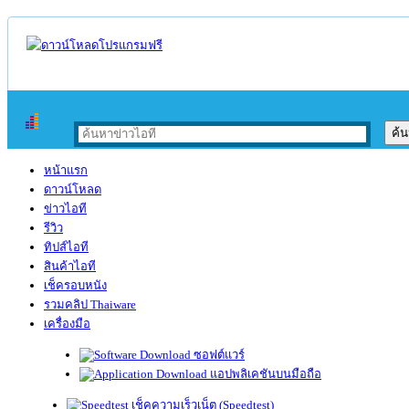
หน้าแรก
ดาวน์โหลด
ข่าวไอที
รีวิว
ทิปส์ไอที
สินค้าไอที
เช็ครอบหนัง
รวมคลิป Thaiware
เครื่องมือ
ซอฟต์แวร์
แอปพลิเคชันบนมือถือ
เช็คความเร็วเน็ต (Speedtest)