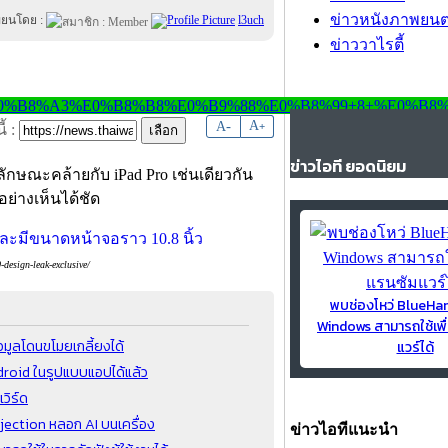
ข่าวหนังภาพยนต
ขียนโดย :
l3uch
ข่าววาไรตี้
-
A
A
+
้ :
ข่าวไอที ยอดนิยม
ลักษณะคล้ายกับ iPad Pro เช่นเดียวกัน
อย่างเห็นได้ชัด
esign-leak-exclusive/
พบช่องโหว่ BlueH
Windows สามารถใช้เพื
อมูลโดนขโมยเกลี้ยงได้
แวร์ได้
droid ในรูปแบบแอปได้แล้ว
วิร์ด
jection หลอก AI บนเครื่อง
ข่าวไอทีแนะนำ