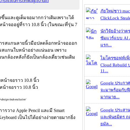
รถใช้ในการดักฟังผู้ใช้งานได้
ภัยใหม่ชาว mac
ยิ่งขึ้นและดูเต็มจอมากกว่าเดิมเพราะได้
ClickLock Stealer
จออยู่ที่ราว 10.8 นิ้ว (ในขณะที่รุ่น 7
นักวิจัยอ้างว่
ซัมแวร์แบบ AI 
ับการสแกนลายนิ้วมือปลดล็อกหน้าจอออก
แรก...
านการสแกนใบหน้าอย่างแน่นอน เพราะ
ส่วนกล้องหลังก็ยังเป็นกล้องเดี่ยวเช่นเดิม
ไมโครซอฟท์เพิ่
Cloud Rebuild
11...
Google ประกาศ
จะมาพร้อมกับฟี
มากมาย...
esign-leak-exclusive/
Google ประสาน
ารวาง Apple Pencil และมี Smart
และพันธมิตร ถล
Keyboard เป็นไปได้อย่างง่ายดายมากยิ่ง
ยมัล...