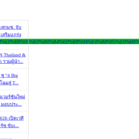
ะสกมช. จับ
เสริมแกร่ง
N Thailand &
 รวมผู้นำ...
 ชู “4 Big
ฉมสู่ T...
วเวอร์ชันใหม่
 มอบประ...
026 เปิดเวที
ร์ซ ขับเ...