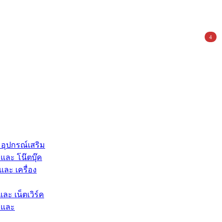
4
 อุปกรณ์เสริม
และ โน๊ตบุ๊ค
และ เครื่อง
และ เน็ตเวิร์ค
 และ