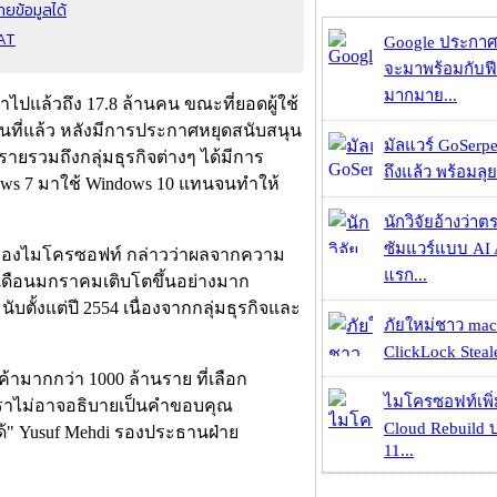
ยข้อมูลได้
RAT
Google ประกาศ
จะมาพร้อมกับฟี
มากมาย...
้าไปแล้วถึง 17.8 ล้านคน ขณะที่ยอดผู้ใช้
ดือนที่แล้ว หลังมีการประกาศหยุดสนับสนุน
มัลแวร์ GoSerpe
รายรวมถึงกลุ่มธุรกิจต่างๆ ได้มีการ
ถึงแล้ว พร้อมลุย
ows 7 มาใช้ Windows 10 แทนจนทำให้
นักวิจัยอ้างว่
ซัมแวร์แบบ AI 
es ของไมโครซอฟท์ กล่าวว่าผลจากความ
แรก...
เดือนมกราคมเติบโตขึ้นอย่างมาก
ับตั้งแต่ปี 2554 เนื่องจากกลุ่มธุรกิจและ
ภัยใหม่ชาว mac
ClickLock Stealer
ามากกว่า 1000 ล้านราย ที่เลือก
ไมโครซอฟท์เพิ่
งเราไม่อาจอธิบายเป็นคำขอบคุณ
Cloud Rebuild
ได้" Yusuf Mehdi รองประธานฝ่าย
11...