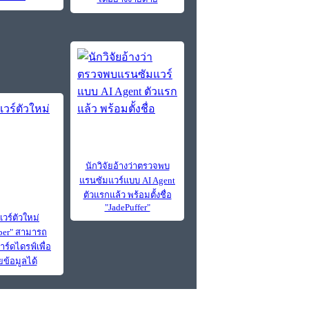
นักวิจัยอ้างว่าตรวจพบ
แรนซัมแวร์แบบ AI Agent
ตัวแรกแล้ว พร้อมตั้งชื่อ
"JadePuffer"
วร์ตัวใหม่
per" สามารถ
าร์ดไดรฟ์เพื่อ
ข้อมูลได้