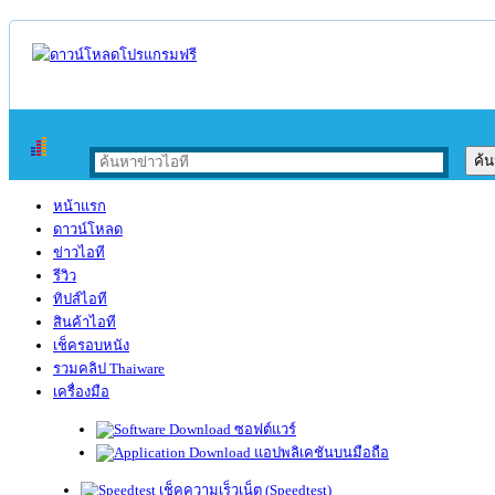
หน้าแรก
ดาวน์โหลด
ข่าวไอที
รีวิว
ทิปส์ไอที
สินค้าไอที
เช็ครอบหนัง
รวมคลิป Thaiware
เครื่องมือ
ซอฟต์แวร์
แอปพลิเคชันบนมือถือ
เช็คความเร็วเน็ต (Speedtest)