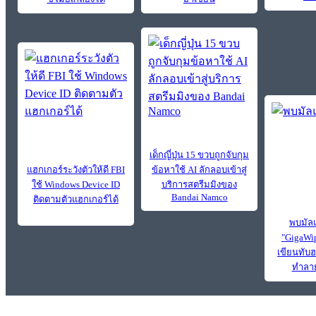
เด็กญี่ปุ่น 15 ขวบถูกจับกุม
แฮกเกอร์ระวังตัวให้ดี FBI
ข้อหาใช้ AI ลักลอบเข้าสู่
ใช้ Windows Device ID
บริการสตรีมมิงของ
Bandai Namco
ติดตามตัวแฮกเกอร์ได้
พบมัลแ
"GigaWi
เขียนทับฮ
ทำลาย