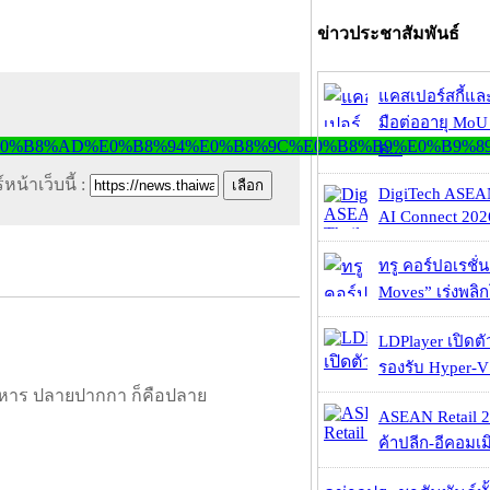
ข่าวประชาสัมพันธ์
แคสเปอร์สกี้แล
มือต่ออายุ MoU 
ค...
หน้าเว็บนี้ :
DigiTech ASEA
AI Connect 2026
ทรู คอร์ปอเรชั่น
Moves” เร่งพลิกโ
LDPlayer เปิดตั
รองรับ Hyper-V
หาร ปลายปากกา ก็คือปลาย
ASEAN Retail 2
ค้าปลีก-อีคอมเมิ