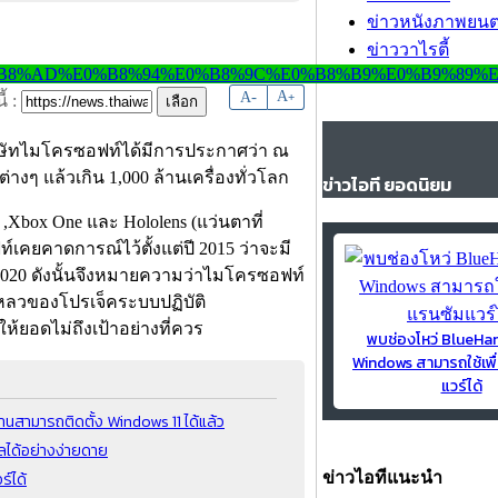
ข่าวหนังภาพยนต
ข่าววาไรตี้
-
A
A
+
้ :
งบริษัทไมโครซอฟท์ได้มีการประกาศว่า ณ
ต่างๆ แล้วเกิน 1,000 ล้านเครื่องทั่วโลก
ข่าวไอที ยอดนิยม
 ,Xbox One และ Hololens (แว่นตาที่
ยคาดการณ์ไว้ตั้งแต่ปี 2015 ว่าจะมี
ี 2020 ดังนั้นจึงหมายความว่าไมโครซอฟท์
มเหลวของโปรเจ็คระบบปฏิบัติ
้ยอดไม่ถึงเป้าอย่างที่ควร
พบช่องโหว่ BlueH
Windows สามารถใช้เพื
แวร์ได้
นสามารถติดตั้ง Windows 11 ได้แล้ว
ูลได้อย่างง่ายดาย
ร์ได้
ข่าวไอทีแนะนำ