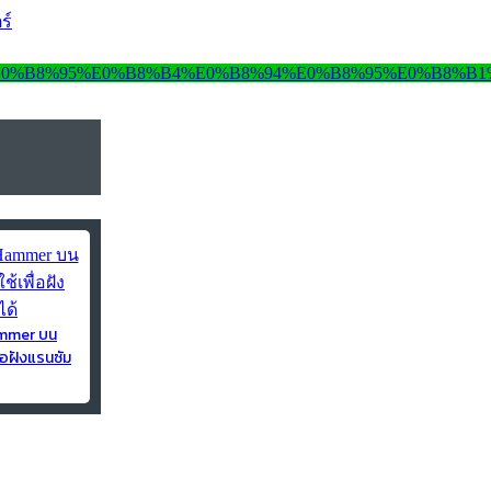
ร์
ammer บน
่อฝังแรนซัม