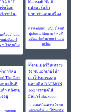
ตรวจพบแคมเปญมุ่งโจมตี
ผู้เล่นเกม Minecraft พบ ติ
มเถื่อนจำนวน
ดมัลแวร์แล้วมากกว่าแสน
ารแฝงมัลแวร์
เครื่อง
่านไว้ภายใน!
เกมเมอร์วินเทจระวัง พบ
แฮกเกอร์นำเอาโปรแกรม
ทำการลบเกม