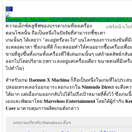
0
ความเอ็กซ์คลูซีฟของบรรดาเกมที่ลงเครื่อง
แชร์หน้าเว็บนี
คอนโซลนั้น ถือเป็นหนึ่งในปัจจัยที่สามารถชี้ชะตา
เกมนั้นๆ ได้เลยว่า
"จะอยู่หรือจะไป"
บนโลกของการแข่งขันที่มี
จะตลอดเวลา ซึ่งเกมที่ดี ก็จะพลอยทำให้คนอยากซื้อเครื่องเพื
ขายที่สูงขึ้นทั้งเกมทั้งเครื่องที่ใช้เล่นเกมนั้นๆ แต่ถ้าผลลัพธ์
ออกไปโดยปริยาย (เพราะลงอยู่แค่เครื่องเดียว ขนาดคนที่มีเครื่อง
ไปทำไม)
สำหรับเกม
Daemon X Machina
ก็ถือเป็นหนึ่งในเกมที่ไม่ประส
ปล่อยเทรลเลอร์ออกมาระลอกแรกใน
Nintendo Direct
จะดึงค
ได้มาก แต่เมื่อเกมออกกลับไปได้ไม่ถึงเป้าหมายที่ตั้งไว้ ซึ่งเกมน
เองและพัฒนาโดย
Marvelous Entertainment
โดยได้ผู้กำกับ
Ken
Core
มาควบคุมการผลิตเกมดังกล่าว
บทความเกี่ยวกับ Marvelous อื่นๆ