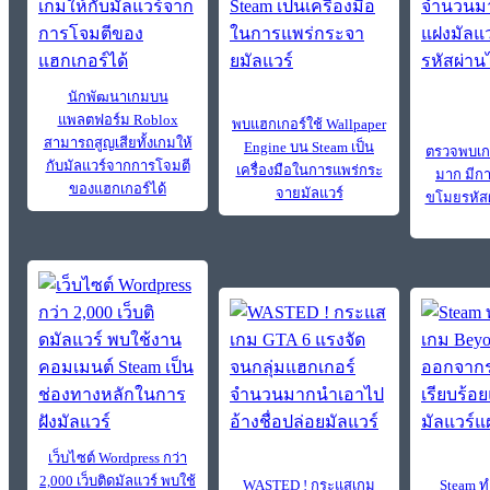
นักพัฒนาเกมบน
แพลตฟอร์ม Roblox
พบแฮกเกอร์ใช้ Wallpaper
สามารถสูญเสียทั้งเกมให้
Engine บน Steam เป็น
ตรวจพบเก
กับมัลแวร์จากการโจมตี
เครื่องมือในการแพร่กระ
มาก มีก
ของแฮกเกอร์ได้
จายมัลแวร์
ขโมยรหัสผ
เว็บไซต์ Wordpress กว่า
2,000 เว็บติดมัลแวร์ พบใช้
WASTED ! กระแสเกม
Steam 