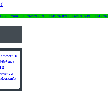
ร์
ammer บน
่อฝังแรนซัม