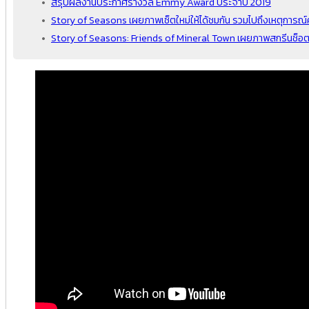
สรุปผลงานประกาศรางวัล Emmy Award ประจำปี 2019
Story of Seasons เผยภาพเซ็ตใหม่ให้ได้ชมกัน รวมไปถึงเหตุการณ์
Story of Seasons: Friends of Mineral Town เผยภาพสกรีนช็อตเพ