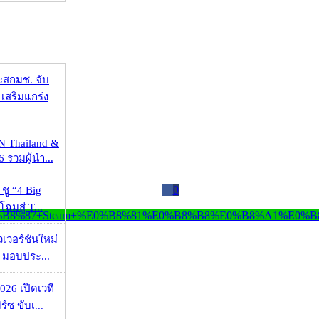
ะสกมช. จับ
เสริมแกร่ง
N Thailand &
 รวมผู้นำ...
0
 ชู “4 Big
ฉมสู่ T...
วเวอร์ชันใหม่
 มอบประ...
026 เปิดเวที
ร์ซ ขับเ...