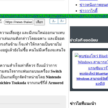
ข่าวหนังภาพยนต
ข่าววาไรตี้
-
A
A
+
้ :
ความเสี่ยงสูง และมีเกมใหม่ออกมาแทบ
่อมาเล่นเกมดังกล่าวโดยเฉพาะ และมียอด
ข่าวไอที ยอดนิยม
กลับตรงกันข้าม ก็จะทำให้กลายเป็นขายไม่
อยู่แล้วยังไม่ซื้อ คนไม่มีเครื่องจะสนใจ
บความสำเร็จเท่าที่ควร ถึงแม้ว่าการ
วามสนใจจากแฟนเกมบนเครื่อง
Switch
พบช่องโหว่ BlueH
ี้เป็นเกมที่ถูกจัดจำหน่ายโดย
Nintendo
Windows สามารถใช้เพื
ichiro Tsukuda
จากเกมซีรี่ส์
Armored
แวร์ได้
ข่าวไอทีแนะนำ