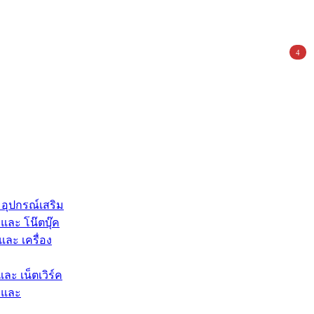
4
 อุปกรณ์เสริม
และ โน๊ตบุ๊ค
และ เครื่อง
และ เน็ตเวิร์ค
 และ