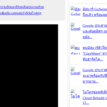
ความรักและชีวิตหลังแต่งงานด้วย
มัลแวร์ GoSerpe
ิ่มเติม บอกเลยว่าดีต่อใจสุดๆ
ถึงแล้ว พร้อมลุย
Google ประสาน
และพันธมิตร ถล
ยมัล...
พบมัลแวร์ตัวให
"GigaWiper" ส
ทับฮาร์ดได...
Google ประกาศ
จะมาพร้อมกับฟี
มากมาย...
ไมโครซอฟท์เพิ่
Cloud Rebuild
11...