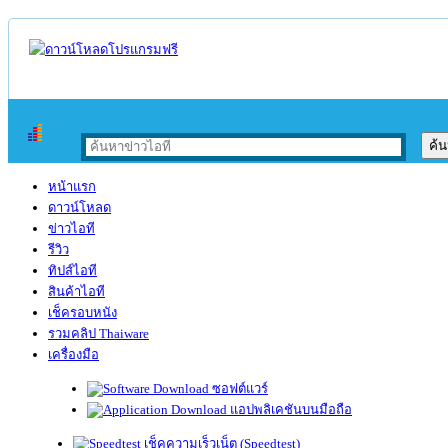
หน้าแรก
ดาวน์โหลด
ข่าวไอที
รีวิว
ทิปส์ไอที
สินค้าไอที
เช็ครอบหนัง
รวมคลิป Thaiware
เครื่องมือ
ซอฟต์แวร์
แอปพลิเคชันบนมือถือ
เช็คความเร็วเน็ต (Speedtest)