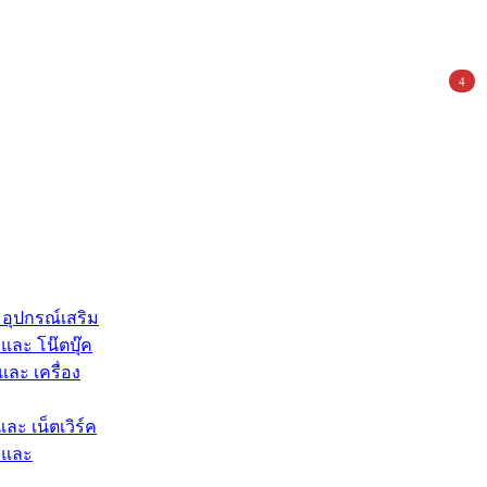
4
 อุปกรณ์เสริม
และ โน๊ตบุ๊ค
และ เครื่อง
และ เน็ตเวิร์ค
 และ