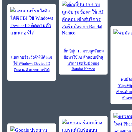
เด็กญี่ปุ่น 15 ขวบถูกจับกุม
แฮกเกอร์ระวังตัวให้ดี FBI
ข้อหาใช้ AI ลักลอบเข้าสู่
ใช้ Windows Device ID
บริการสตรีมมิงของ
Bandai Namco
ติดตามตัวแฮกเกอร์ได้
พบมัลแ
"GigaWi
เขียนทับฮ
ทำลาย