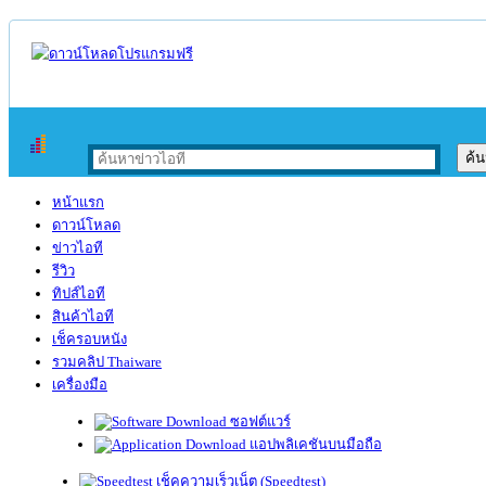
หน้าแรก
ดาวน์โหลด
ข่าวไอที
รีวิว
ทิปส์ไอที
สินค้าไอที
เช็ครอบหนัง
รวมคลิป Thaiware
เครื่องมือ
ซอฟต์แวร์
แอปพลิเคชันบนมือถือ
เช็คความเร็วเน็ต (Speedtest)