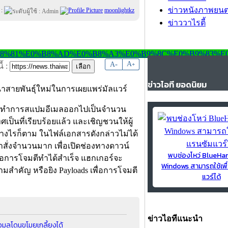
ข่าวหนังภาพยนต
 :
moonlightkz
ข่าววาไรตี้
-
A
A
+
้ :
ข่าวไอที ยอดนิยม
าสายพันธุ์ใหม่ในการเผยแพร่มัลแวร์
ได้ทำการสแปมอีเมลออกไปเป็นจำนวน
ป็นที่เรียบร้อยแล้ว และเชิญชวนให้ผู้
มอย่างไรก็ตาม ในไฟล์เอกสารดังกล่าวไม่ได้
ำสั่งจำนวนมาก เพื่อเปิดช่องทางดาวน์
พบช่องโหว่ BlueH
ื่อการโจมตีทำได้สำเร็จ แฮกเกอร์จะ
Windows สามารถใช้เพื
ามสำคัญ หรือยิง Payloads เพื่อการโจมตี
แวร์ได้
ข่าวไอทีแนะนำ
อมูลโดนขโมยเกลี้ยงได้