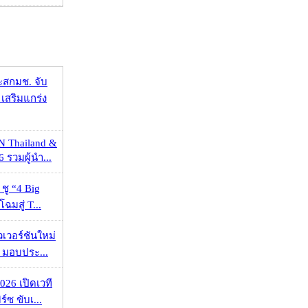
ะสกมช. จับ
เสริมแกร่ง
N Thailand &
 รวมผู้นำ...
 ชู “4 Big
ฉมสู่ T...
วเวอร์ชันใหม่
 มอบประ...
026 เปิดเวที
ร์ซ ขับเ...