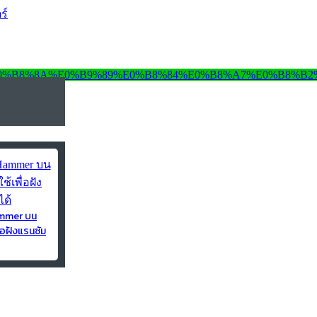
ร์
ammer บน
่อฝังแรนซัม