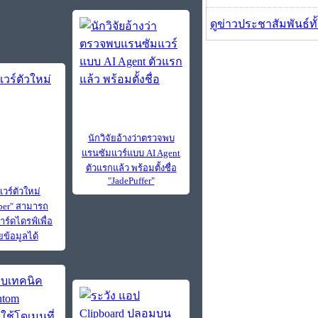
ดูข่าวประชาสัมพันธ์ท
นักวิจัยอ้างว่าตรวจพบ
แรนซัมแวร์แบบ AI Agent
ตัวแรกแล้ว พร้อมตั้งชื่อ
"JadePuffer"
วร์ตัวใหม่
per" สามารถ
าร์ดไดรฟ์เพื่อ
ข้อมูลได้