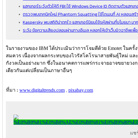
แฮกเกอร์ระวังตัวให้ดี FBI ใช้ Windows Device ID ติดตามตัวแฮกเกอ
ตรวจพบเทคนิคใหม่ Phantom Squatting ใช้โดเมนที่ AI หลอนสร้
Kaspersky พบสถิติน่าตกใจ แฮกเกอร์นิยมใช้รหัสผ่านที่ขโมยมา มาก
ระวัง ข้อความเสียงปลอมผ่านทางอีเมล หลอกให้เข้าเว็บมิจฉาชีพเพื่อ
ในรายงานของ IBM ได้ประเมินว่าการโจมตีด้วย Emotet ในครั
สมควร เนื่องจากผลกระทบของไวรัสโคโรนาสายพันธุ์ใหม่ และ
กังวลเป็นอย่างมาก ซึ่งในอนาคตการแพร่กระจายอาจขยายวงกว้า
เดียวกันแต่เปลี่ยนเป็นภาษาอื่นๆ
ที่มา :
www.digitaltrends.com
,
pixabay.com
แชร์