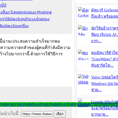
ร์ได้
มัลแวร์ GoSerpe
างขึ้นมา ไปหลอกลวงแบบ Phishing
ถึงแล้ว พร้อมลุย
กว่าใช้มัลแวร์บุกเข้าระบบโดยตรง
ฝังมัลแวร์ลงเครื่อง
นักวิจัยอ้างว่
ซัมแวร์แบบ AI 
แรก...
้งนี้น่าจะประสบความสำเร็จมากพอ
ความหวาดกลัวของผู้คนที่กำลังมีความ
พบมัลแวร์ตัวให
งไปมากกว่านี้ ด้วยการใช้วิธีการ
"GigaWiper" ส
ทับฮาร์ดได...
Valve ปล่อยไดร์
Windows บน St
ช่วย...
Google ประกาศ
จะมาพร้อมกับฟี
หน้าเว็บนี้ :
มากมาย...