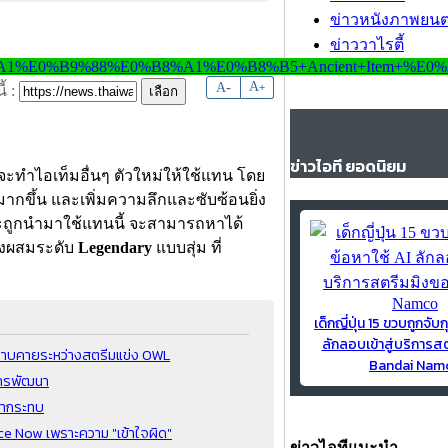
ข่าวหนังภาพยนต
ข่าววาไรตี้
-
A
A
+
้ :
ข่าวไอที ยอดนิยม
จะทำไอเท็มอื่นๆ ตัวใหม่ให้ใช้แทน โดย
ามากขึ้น และเพิ่มความลึกและซับซ้อนยิ่ง
จะถูกนำมาใช้แทนนี้ จะสามารถหาได้
งผสมระดับ
Legendary
แบบสุ่ม ที่
เด็กญี่ปุ่น 15 ขวบถูกจับก
ลักลอบเข้าสู่บริการส
ยาบคายระหว่างสตรีมแข่ง OWL
Bandai Nam
นการพัฒนา
รนากระทบ
ce Now เพราะความ "เข้าใจผิด"
ข่าวไอทีแนะนำ