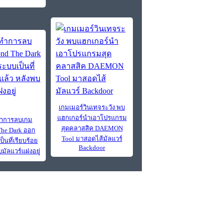
เกมเมอร์วินเทจระวัง พบ
แฮกเกอร์นำเอาโปรแกรม
ทำการลบเกม
สุดคลาสสิค DAEMON
he Dark ออก
Tool มาสอดไส้มัลแวร์
็นที่เรียบร้อย
Backdoor
บมัลแวร์แฝงอยู่