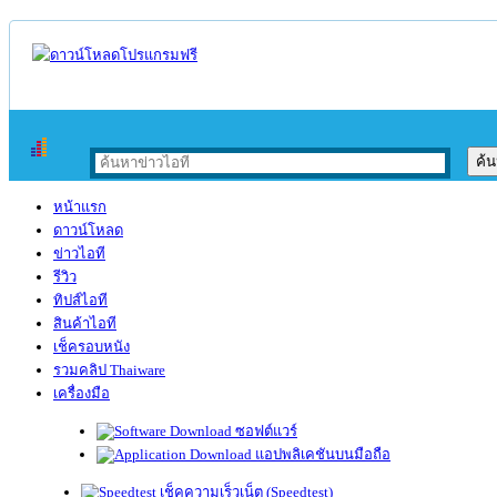
หน้าแรก
ดาวน์โหลด
ข่าวไอที
รีวิว
ทิปส์ไอที
สินค้าไอที
เช็ครอบหนัง
รวมคลิป Thaiware
เครื่องมือ
ซอฟต์แวร์
แอปพลิเคชันบนมือถือ
เช็คความเร็วเน็ต (Speedtest)