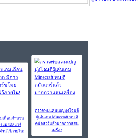
ตรวจพบแคมเปญมุ่งโจมตี
ผู้เล่นเกม Minecraft พบ ติ
มเถื่อนจำนวน
ดมัลแวร์แล้วมากกว่าแสน
ารแฝงมัลแวร์
เครื่อง
่านไว้ภายใน!