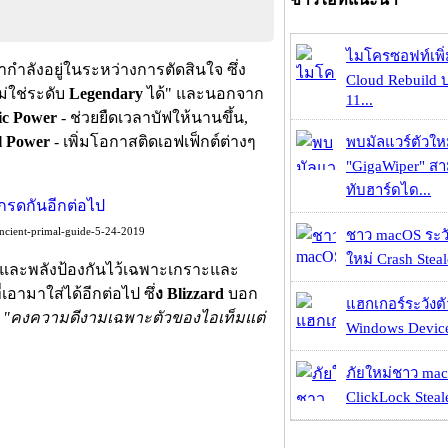
ไมโครซอฟท์เพิ่
ำลังอยู่ในระหว่างการตัดสินใจ ซึ่ง
Cloud Rebuild
่ใช่ระดับ
Legendary
ได้" และนอกจาก
11...
ic Power
- ช่วยยืดเวลาบัฟให้นานขึ้น,
l Power
- เพิ่มโอกาสติดเอฟเฟ็กต์ต่างๆ
พบมัลแวร์ตัวให
"GigaWiper" ส
ทับฮาร์ดได...
ancient-primal-guide-5-24-2019
ชาว macOS ระวั
ใหม่ Crash Steal
ุธและพลังป้องกันไว้เฉพาะเกราะและ
อามาใส่ได้อีกต่อไป ซึ่
ง Blizzard
บอก
แฮกเกอร์ระวังตัว
้
"คงความดีงามเฉพาะตัวของไอเท็มแต่
Windows Device 
ภัยใหม่ชาว mac
ClickLock Stealer