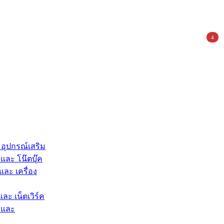
4
 อุปกรณ์เสริม
และ โน๊ตบุ๊ค
และ เครื่อง
และ เน็ตเวิร์ค
 และ