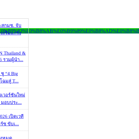
ะสกมช. จับ
เสริมแกร่ง
N Thailand &
 รวมผู้นำ...
 ชู “4 Big
ฉมสู่ T...
วเวอร์ชันใหม่
 มอบประ...
026 เปิดเวที
ร์ซ ขับเ...
ั้งหมด