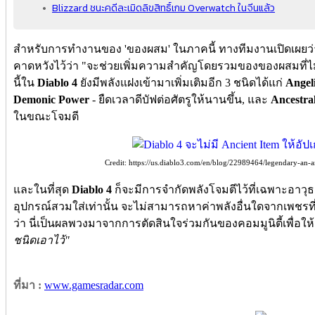
Blizzard ชนะคดีละเมิดลิขสิทธิ์เกม Overwatch ในจีนแล้ว
สำหรับการทำงานของ 'ของผสม' ในภาคนี้ ทางทีมงานเปิดเผยว่าก
คาดหวังไว้ว่า "จะช่วยเพิ่มความสำคัญโดยรวมของของผสมที่ไม
นี้ใน
Diablo 4
ยังมีพลังแฝงเข้ามาเพิ่มเติมอีก 3 ชนิดได้แก่
Angel
Demonic Power
- ยืดเวลาดีบัฟต่อศัตรูให้นานขึ้น, และ
Ancestra
ในขณะโจมตี
Credit: https://us.diablo3.com/en/blog/22989464/legendary-an-
และในที่สุด
Diablo 4
ก็จะมีการจำกัดพลังโจมตีไว้ที่เฉพาะอาว
อุปกรณ์สวมใส่เท่านั้น จะไม่สามารถหาค่าพลังอื่นใดจากเพชรที่เ
ว่า นี่เป็นผลพวงมาจากการตัดสินใจร่วมกันของคอมมูนิตี้เพื่อให
ชนิดเอาไว้"
ที่มา :
www.gamesradar.com