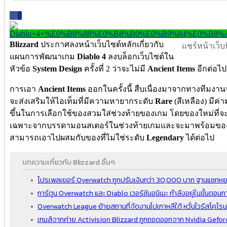
0
Blizzard
ประกาศลงหน้าเว็บไซต์หลักเกี่ยวกับ
แชร์หน้าเว็บนี
แผนการพัฒนาเกม
Diablo 4
ลงบล็อกเว็บไซต์ใน
หัวข้อ
System Design
ครั้งที่ 2 ว่าจะไม่มี
Ancient Items
อีกต่อไป
การเอา
Ancient Items
ออกในครั้งนี้ สืบเนื่องมาจากทางทีมงาน
จะส่งเสริมให้ไอเท็มที่มีความหายากระดับ
Rare
(สีเหลือง) มีค่
ขึ้นในการเลือกใช้ของสวมใส่ช่วงท้ายของเกม โดยของใหม่ที่
เฉพาะจากบรรดามอนสเตอร์ในช่วงท้ายเกมและจะมาพร้อมขอ
สามารถเอาไปผสมกับของที่ไม่ใช่ระดับ
Legendary
ได้ต่อไป
บทความเกี่ยวกับ Blizzard อื่นๆ
โปรเพลเยอร์ Overwatch ถูกปรับเงินกว่า 30,000 บาท ฐานแชทห
การ์ตูน Overwatch และ Diablo เวอร์ชันอนิเมะ กำลังอยู่ในขั้นตอ
Overwatch League ย้ายสถานที่จัดงานไปเกาหลีใต้ หวั่นไวรัสโคโ
เกมส์จากค่าย Activision Blizzard ถูกถอดออกจาก Nvidia Gefor