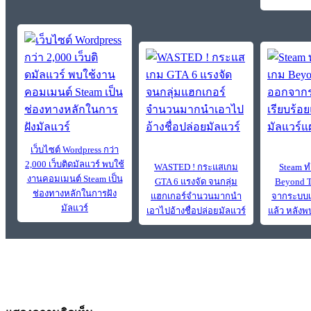
เว็บไซต์ Wordpress กว่า
2,000 เว็บติดมัลแวร์ พบใช้
WASTED ! กระแสเกม
Steam 
งานคอมเมนต์ Steam เป็น
GTA 6 แรงจัด จนกลุ่ม
Beyond T
ช่องทางหลักในการฝัง
แฮกเกอร์จำนวนมากนำ
จากระบบเป
มัลแวร์
เอาไปอ้างชื่อปล่อยมัลแวร์
แล้ว หลังพ