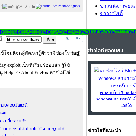
ข่าวหนังภาพยนต
 :
moonlightkz
ข่าววาไรตี้
-
A
A
+
้ :
ข่าวไอที ยอดนิยม
โจมตีจนผู้พัฒนารู้ตัวว่ามีช่องโหว่อยู่)
 exploit เป็นที่เรียบร้อยแล้ว ผู้ใช้
Help >> About Firefox หากไม่ใช่
พบช่องโหว่ BlueH
Windows สามารถใช้เพื
ฐานปล่อยมัลแวร์!
แวร์ได้
านคน
า 5 หมื่นรายแล้ว
ร์สามารถรันโค้ดโดยไม่ได้รับอนุญาตได้
ข่าวไอทีแนะนำ