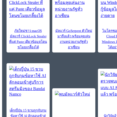
ภัยใหม่ชาว macOS
มัลแวร์ GoSerpent ตัวใหม่
ไมโครซอฟท
มัลแวร์ ClickLock Stealer
มาถึงแล้ว พร้อมลุยเล่น
Cloud 
ที่แค่ Paste เดียวข้อมูลโดน
งานหน่วยงานรัฐทั่ว
Windows 11
ขโมยเกลี้ยงได้
อาเซียน
ได้อย
เด็กญี่ปุ่น 15 ขวบถูกจับกุม
ข้อหาใช้ AI ลักลอบเข้าสู่
นักวิจัย