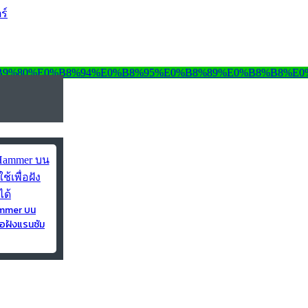
ร์
ammer บน
่อฝังแรนซัม