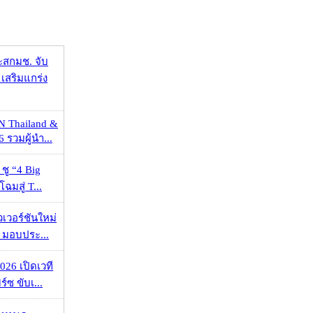
ะสกมช. จับ
เสริมแกร่ง
N Thailand &
 รวมผู้นำ...
 ชู “4 Big
ฉมสู่ T...
วเวอร์ชันใหม่
 มอบประ...
026 เปิดเวที
ร์ซ ขับเ...