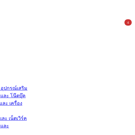
4
 อุปกรณ์เสริม
และ โน๊ตบุ๊ค
และ เครื่อง
และ เน็ตเวิร์ค
 และ