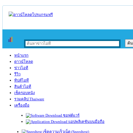
หน้าแรก
ดาวน์โหลด
ข่าวไอที
รีวิว
ทิปส์ไอที
สินค้าไอที
เช็ครอบหนัง
รวมคลิป Thaiware
เครื่องมือ
ซอฟต์แวร์
แอปพลิเคชันบนมือถือ
เช็คความเร็วเน็ต (Speedtest)