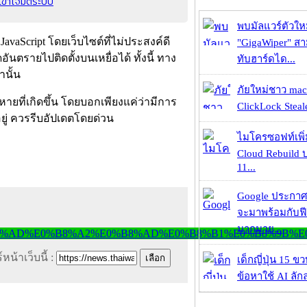
อเข้าโจมตีระบบ
พบมัลแวร์ตัวให
avaScript โดยเว็บไซต์ที่ไม่ประสงค์ดี
"GigaWiper" ส
อันตรายไปติดตั้งบนเหยื่อได้ ทั้งนี้ ทาง
ทับฮาร์ดได...
านั้น
ภัยใหม่ชาว mac
หายที่เกิดขึ้น โดยบอกเพียงแค่ว่ามีการ
ClickLock Stealer
อยู่ ควรรีบอัปเดตโดยด่วน
ไมโครซอฟท์เพิ่
Cloud Rebuild
11...
Google ประกาศ
จะมาพร้อมกับฟี
มากมาย...
หน้าเว็บนี้ :
เด็กญี่ปุ่น 15 ข
ข้อหาใช้ AI ลัก