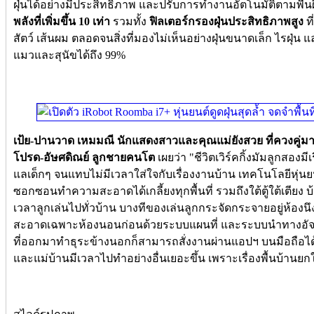
ฝุ่นได้อย่างมีประสิทธิภาพ และปรับการทำงานอัตโนมัติตามพื้นผิ
พลังที่เพิ่มขึ้น 10 เท่า
รวมทั้ง
ฟิลเตอร์กรองฝุ่นประสิทธิภาพสูง
ท
สัตว์ เส้นผม ตลอดจนสิ่งที่มองไม่เห็นอย่างฝุ่นขนาดเล็ก ไรฝุ่น 
แมวและสุนัขได้ถึง 99%
เป้ย-ปานวาด เหมมณี นักแสดงสาวและคุณแม่ยังสวย ที่ควงคู่มากั
โปรด-อัษศดิณย์ ลูกชายคนโต
เผยว่า "ชีวิตเวิร์คกิ้งมัมลูกสองมีเ
แลเด็กๆ จนแทบไม่มีเวลาใส่ใจกับเรื่องงานบ้าน เทคโนโลยีหุ่น
ซอกซอนทำความสะอาดได้เกลี้ยงทุกพื้นที่ รวมถึงใต้ตู้ใต้เตียง บ้
เวลาลูกเล่นไปทั่วบ้าน บางทีของเล่นลูกกระจัดกระจายอยู่ห้องน
สะอาดเฉพาะห้องนอนก่อนด้วยระบบแผนที่ และระบบนำทางอัจฉร
ที่ออกมาทำธุระข้างนอกก็สามารถสั่งงานผ่านแอปฯ บนมือถือได้อย
และแม่บ้านมีเวลาไปทำอย่างอื่นเยอะขึ้น เพราะเรื่องพื้นบ้านยก