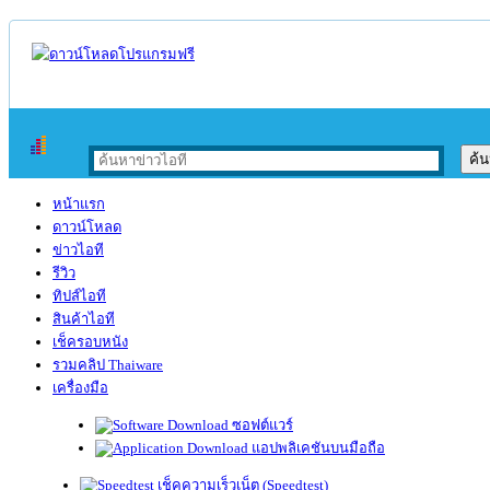
หน้าแรก
ดาวน์โหลด
ข่าวไอที
รีวิว
ทิปส์ไอที
สินค้าไอที
เช็ครอบหนัง
รวมคลิป Thaiware
เครื่องมือ
ซอฟต์แวร์
แอปพลิเคชันบนมือถือ
เช็คความเร็วเน็ต (Speedtest)