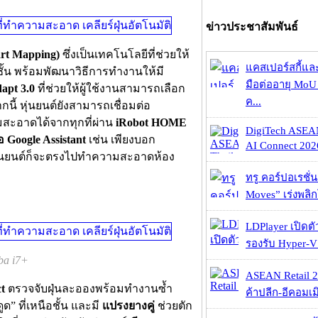
ข่าวประชาสัมพันธ์
art Mapping)
ซึ่งเป็นเทคโนโลยีที่ช่วยให้
แคสเปอร์สกี้แล
ั้งชั้น พร้อมพัฒนาวิธีการทำงานให้มี
มือต่ออายุ MoU 
apt 3.0
ที่ช่วยให้ผู้ใช้งานสามารถเลือก
ค...
นี้ หุ่นยนต์ยังสามารถเชื่อมต่อ
วามสะอาดได้จากทุกที่ผ่าน
iRobot HOME
DigiTech ASEA
อ Google Assistant
เช่น เพียงบอก
AI Connect 2026
 หุ่นยนต์ก็จะตรงไปทำความสะอาดห้อง
ทรู คอร์ปอเรชั่น
Moves” เร่งพลิกโ
LDPlayer เปิดตั
รองรับ Hyper-V
ba i7+
ASEAN Retail 2
t
ตรวจจับฝุ่นละอองพร้อมทำงานซ้ำ
ค้าปลีก-อีคอมเมิ
ด” ที่เหนือชั้น และมี
แปรงยางคู่
ช่วยตัก