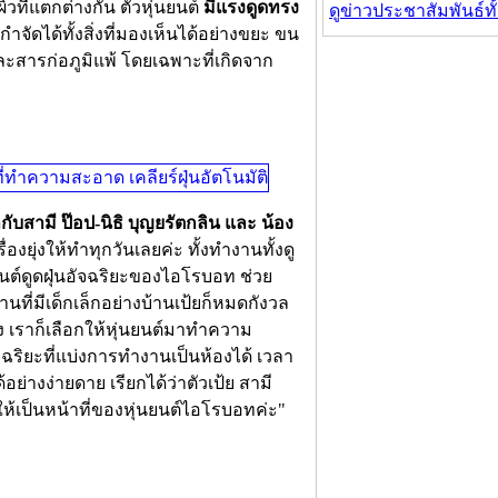
วที่แตกต่างกัน ตัวหุ่นยนต์
มีแรงดูดทรง
ดูข่าวประชาสัมพันธ์ท
ี่กำจัดได้ทั้งสิ่งที่มองเห็นได้อย่างขยะ ขน
และสารก่อภูมิแพ้ โดยเฉพาะที่เกิดจาก
บสามี ป๊อป-นิธิ บุญยรัตกลิน และ น้อง
รื่องยุ่งให้ทำทุกวันเลยค่ะ ทั้งทำงานทั้งดู
ยนต์ดูดฝุ่นอัจฉริยะของไอโรบอท ช่วย
านที่มีเด็กเล็กอย่างบ้านเป้ยก็หมดกังวล
ึง เราก็เลือกให้หุ่นยนต์มาทำความ
ิยะที่แบ่งการทำงานเป็นห้องได้ เวลา
่างง่ายดาย เรียกได้ว่าตัวเป้ย สามี
ให้เป็นหน้าที่ของหุ่นยนต์ไอโรบอทค่ะ"