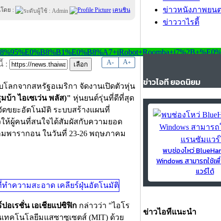
ข่าวหนังภาพยนต
นโดย :
เคนชิน
ข่าววาไรตี้
-
A
A
+
้ :
ข่าวไอที ยอดนิยม
โลกจากสหรัฐอเมริกา จัดงานเปิดตัวหุ่น
มบ้า ไอเซเว่น พลัส)"
หุ่นยนต์รุ่นที่ดีที่สุด
ัดขยะอัตโนมัติ ระบบสร้างแผนที่
ัวให้ผู้คนที่สนใจได้สัมผัสกับความยอด
าสยามพารากอน ในวันที่ 23-26 พฤษภาคม
พบช่องโหว่ BlueH
Windows สามารถใช้เพื
แวร์ได้
ปอเรชั่น เอเชียแปซิฟิก
กล่าวว่า "ไอโร
ข่าวไอทีแนะนำ
าบันเทคโนโลยีมแสซาซูเซตส์ (MIT) ด้วย