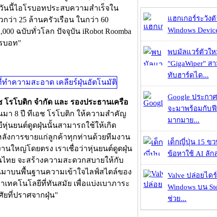
 และวันนี้ไอโรบอทประสบความสำเร็จใน
แฮกเกอร์ระวังตัว
้วกว่า 25 ล้านครัวเรือน ในกว่า 60
Windows Device 
000 ฉบับทั่วโลก ปัจจุบัน iRobot Roomba
อโรบอท"
พบมัลแวร์ตัวให
"GigaWiper" ส
ทับฮาร์ดได...
Google ประกาศ
เอช โรโบติก จำกัด และ รองประธานเครือ
จะมาพร้อมกับฟี
มา 8 ปี ทีเอช โรโบติก ให้ความสำคัญ
มากมาย...
ีหุ่นยนต์ดูดฝุ่นนั้นสามารถใช้ให้เกิด
ลังการขายแก่ลูกค้าทุกท่านด้วยทีมงาน
เด็กญี่ปุ่น 15 ข
ใหญ่โดยตรง เราเชื่อว่าหุ่นยนต์ดูดฝุ่น
ข้อหาใช้ AI ลัก
การในไทย จะสร้างความสะดวกสบายให้กับ
ึ้นมาบนพื้นฐานความเข้าใจไลฟ์สไตล์ของ
Valve ปล่อยไดร์
เทคโนโลยีที่ทันสมัย เพื่อแบ่งเบาภาระ
Windows บน St
ัยที่ปราศจากฝุ่น"
ช่วย...