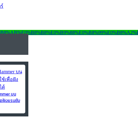
ร์
ammer บน
่อฝังแรนซัม