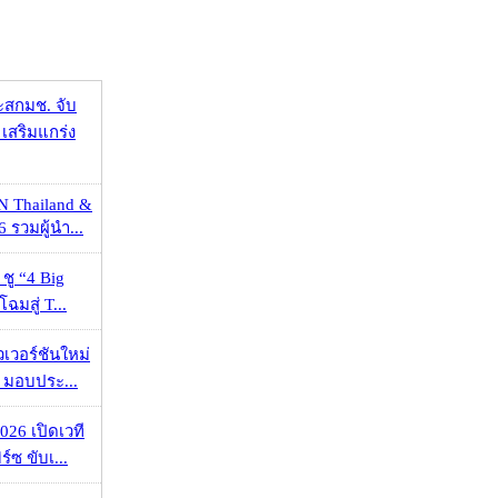
ะสกมช. จับ
เสริมแกร่ง
N Thailand &
 รวมผู้นำ...
 ชู “4 Big
ฉมสู่ T...
วเวอร์ชันใหม่
 มอบประ...
026 เปิดเวที
ร์ซ ขับเ...