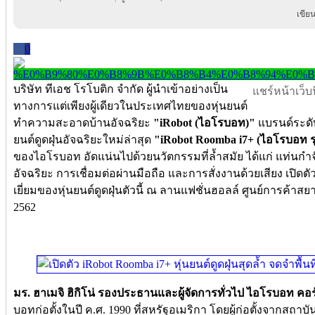
เขีย
0
บริษัท ทีเอช โรโบติก จำกัด ผู้นำเข้าอย่างเป็น
แชร์หน้าเว็บนี
ทางการแต่เพียงผู้เดียวในประเทศไทยของหุ่นยนต์
ทำความสะอาดบ้านอัจฉริยะ
"iRobot (ไอโรบอท)"
แบรนด์ระดับ
ยนต์ดูดฝุ่นอัจฉริยะใหม่ล่าสุด
"iRobot Roomba i7+ (ไอโรบอท รุ
ของไอโรบอท อัดแน่นไปด้วยนวัตกรรมที่ล้ำสมัย ได้แก่ แท่นกำจ
อัจฉริยะ การเชื่อมต่อผ่านมือถือ และการสั่งงานด้วยเสียง เปิดต
เยี่ยมของหุ่นยนต์ดูดฝุ่นตัวนี้ ณ ลานแฟชั่นฮอลล์ ศูนย์การค้
2562
มร. ฮาเมจิ ฮิกิโน่ รองประธานและผู้จัดการทั่วไป ไอโรบอท คอร์
บอทก่อตั้งในปี ค.ศ. 1990 ที่สหรัฐอเมริกา โดยผู้ก่อตั้งจากสถ