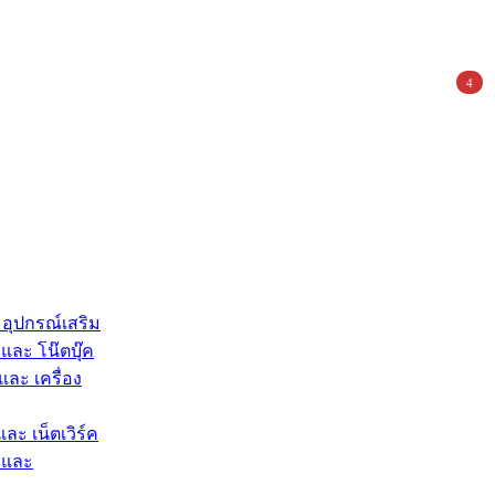
4
 อุปกรณ์เสริม
และ โน๊ตบุ๊ค
และ เครื่อง
และ เน็ตเวิร์ค
 และ