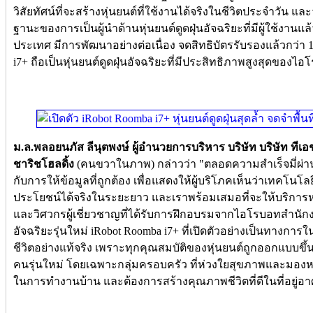
วิสัยทัศน์ที่จะสร้างหุ่นยนต์ที่ใช้งานได้จริงในชีวิตประจำวัน
ฐานะของการเป็นผู้นำด้านหุ่นยนต์ดูดฝุ่นอัจฉริยะที่มีผู้ใช้งานแล
ประเทศ มีการพัฒนาอย่างต่อเนื่อง จดสิทธิบัตรรับรองแล้วกว่า 1,
i7+ ถือเป็นหุ่นยนต์ดูดฝุ่นอัจฉริยะที่มีประสิทธิภาพสูงสุดของไ
ม.ล.พลอยนภัส ลีนุตพงษ์ ผู้อำนวยการบริหาร บริษัท บริษัท ที
ชาริชโฮลดิ้ง
(คนขวาในภาพ) กล่าวว่า "ตลอดความสำเร็จมี่ผ่าน
กับการให้ข้อมูลที่ถูกต้อง เพื่อแสดงให้ผู้บริโภคเห็นว่าเทคโนโลย
ประโยชน์ได้จริงในระยะยาว และเราพร้อมเสมอที่จะให้บริการห
และวิศวกรผู้เชี่ยวชาญที่ได้รับการฝึกอบรมจากไอโรบอทสำนักงาน
อัจฉริยะรุ่นใหม่ iRobot Roomba i7+ ที่เปิดตัวอย่างเป็นทาง
ชีวิตอย่างแท้จริง เพราะทุกคุณสมบัติของหุ่นยนต์ถูกออกแบบข
คนรุ่นใหม่ โดยเฉพาะกลุ่มครอบครัว ที่ห่วงใยสุขภาพและมองหา
ในการทำงานบ้าน และต้องการสร้างคุณภาพชีวิตที่ดีในที่อยู่อาศ