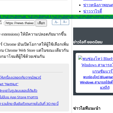
ข่าวหนังภาพยนต
ข่าววาไรตี้
-
A
A
+
้ :
extensions) ให้มีความปลอดภัยมากขึ้น
ข่าวไอที ยอดนิยม
์ Chrome มันเปิดโอกาสให้ผู้ใช้เลือกเพิ่ม
น Chrome Web Store แต่ในขณะเดียวกัน
กมาโจมตีผู้ใช้ด้วยเช่นกัน
พบช่องโหว่ BlueH
ห้เครื่องปลอดภัยจากมัลแวร์
Windows สามารถใช้เพื
net "NetNut"
แวร์ได้
droid ในรูปแบบแอปได้แล้ว
ทศไม่มีบน App Store ทางการ
มไทย ยืนยันตัวตนภายในวันที่ 30 กย นี้
ข่าวไอทีแนะนำ