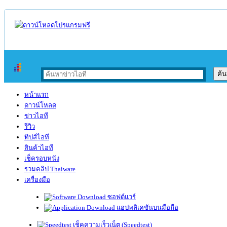
หน้าแรก
ดาวน์โหลด
ข่าวไอที
รีวิว
ทิปส์ไอที
สินค้าไอที
เช็ครอบหนัง
รวมคลิป Thaiware
เครื่องมือ
ซอฟต์แวร์
แอปพลิเคชันบนมือถือ
เช็คความเร็วเน็ต (Speedtest)