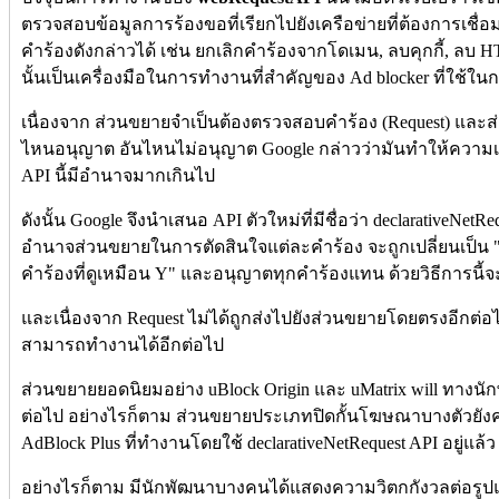
ตรวจสอบข้อมูลการร้องขอที่เรียกไปยังเครือข่ายที่ต้องการเชื
คำร้องดังกล่าวได้ เช่น ยกเลิกคำร้องจากโดเมน, ลบคุกกี้, ลบ H
นั้นเป็นเครื่องมือในการทำงานที่สำคัญของ Ad blocker ที่ใช้ใ
เนื่องจาก ส่วนขยายจำเป็นต้องตรวจสอบคำร้อง (Request) และ
ไหนอนุญาต อันไหนไม่อนุญาต Google กล่าวว่ามันทำให้ความ
API นี้มีอำนาจมากเกินไป
ดังนั้น Google จึงนำเสนอ API ตัวใหม่ที่มีชื่อว่า declarativeN
อำนาจส่วนขยายในการตัดสินใจแต่ละคำร้อง จะถูกเปลี่ยนเป็น "ปิ
คำร้องที่ดูเหมือน Y" และอนุญาตทุกคำร้องแทน ด้วยวิธีการนี้จะ
และเนื่องจาก Request ไม่ได้ถูกส่งไปยังส่วนขยายโดยตรงอีกต่อ
สามารถทำงานได้อีกต่อไป
ส่วนขยายยอดนิยมอย่าง uBlock Origin และ uMatrix will ทางนั
ต่อไป อย่างไรก็ตาม ส่วนขยายประเภทปิดกั้นโฆษณาบางตัวยังคง
AdBlock Plus ที่ทำงานโดยใช้ declarativeNetRequest API อยู่แล้
อย่างไรก็ตาม มีนักพัฒนาบางคนได้แสดงความวิตกกังวลต่อรูป