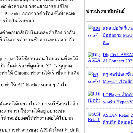
่อมต่อ ตัวส่วนขยายจะสามารถแก้ไข
ข่าวประชาสัมพันธ์
TTP header ออกจากคำร้อง ซึ่งทั้งหมด
นการปิดกั้นโฆษณา
แคสเปอร์สกี้แล
ส่งคำตอบกลับไปในแต่ละคำร้อง ว่าอัน
มือต่ออายุ MoU 
เร็วในการทำงานช้าลง และมองว่าตัว
ค...
DigiTech ASEA
etRequest มาให้ใช้งานแทน โดยแทนที่จะให้
AI Connect 2026
ดกั้นคำร้องที่ดูคล้าย X", "อนุญาต
ทำให้ Chrome ทำงานได้เร็วขึ้นกว่าเดิม
ทรู คอร์ปอเรชั่น
Moves” เร่งพลิกโ
ไป ทำให้ AD blocker หลายๆ ตัวไม่
LDPlayer เปิดตั
รองรับ Hyper-V
กพัฒนาได้เผยว่าไม่สามารถใช้งานได้อีก
สามารถใช้งานได้อยู่ อย่างเช่น
ASEAN Retail 2
ว ก็น่าจะอัปเดตให้ทำงานต่อได้ไม่ยาก
ค้าปลีก-อีคอมเมิ
แบบการทำงานของ API ตัวใหม่ว่า ปกติ