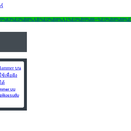
ร์
ammer บน
่อฝังแรนซัม