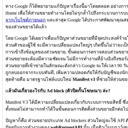
ทาง Google ก็ได้พยายามแก้ปัญหาเรื่องนี้มาโดยตลอด อย่า
iframe เพื่อให้ส่วนขยายทำงานโดยไม่รุกล้ำไปถึงกระบวนการบน
จากเว็บไซต์ภายนอก
และล่าสุด Google ได้ประกาศพัฒนาคุณสมบัต
ของส่วนขยายได้แล้ว
โดย Google ได้เผยว่าเพื่อแก้ปัญหาส่วนขยายที่มีจุดประสงค์ร้
ส่วนตัวของผู้ใช้ จะมีความเปลี่ยนแปลงใหญ่ๆ เกิดขึ้นไม่ว่าจะเป็
การเข้าถึงข้อมูลของส่วนขยาย, ขั้นตอนการตรวจสอบส่วนขยาย
ส่วนขยายจะต้องมีความชัดเจน ไม่มีการทำงานที่อ้างอิงถึงซอร์
ส่วนขยายที่เข้าข่ายในลักษณะดังกล่าว Google จะให้เวลา 90 ว
ถูกลบออกจากระบบทันที, เพิ่มความปลอดภัยให้กับบัญชีของนัก
สุดท้ายคือ มาตรฐานไฟล์แบบใหม่
Manifest v3
ที่ช่วยให้ส่วน
แ
ล้วมันเกี่ยวอะไรกับ Ad block (ตัวปิดกั้นโฆษณา) ล่ะ?
Manifest V3 ได้มีความเปลี่ยนแปลงเกี่ยวกับระบบการขอสิทธิ์ ซึ่ง
ทั้งหมดไม่สามารถทำได้ในขั้นตอนการติดตั้งส่วนขยายอีกต่อไ
ปัญหาก็คือ ส่วนขยายประเภท Ad blockers ส่วนใหญ่จะใช้ API ตัวห
ปัจจุบันการทำงานของ
webRequestAPI
นั้น เมื่อตัวเว็บเบรา