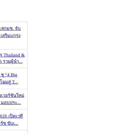
ะสกมช. จับ
เสริมแกร่ง
N Thailand &
 รวมผู้นำ...
 ชู “4 Big
ฉมสู่ T...
วเวอร์ชันใหม่
 มอบประ...
026 เปิดเวที
ร์ซ ขับเ...