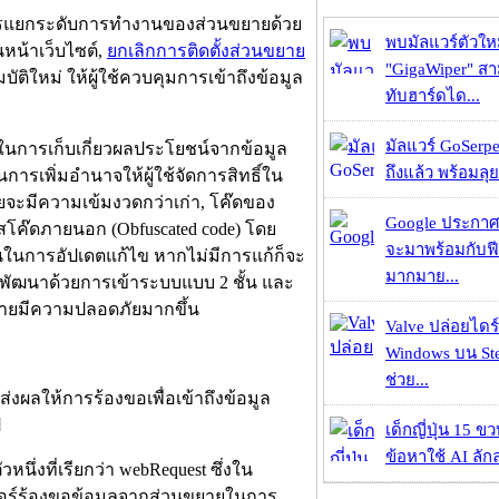
งการแยกระดับการทำงานของส่วนขยายด้วย
พบมัลแวร์ตัวให
หน้าเว็บไซต์,
ยกเลิกการติดตั้งส่วนขยาย
"GigaWiper" ส
ิใหม่ ให้ผู้ใช้ควบคุมการเข้าถึงข้อมูล
ทับฮาร์ดได...
มัลแวร์ GoSerpe
ายในการเก็บเกี่ยวผลประโยชน์จากข้อมูล
ถึงแล้ว พร้อมลุย
นการเพิ่มอำนาจให้ผู้ใช้จัดการสิทธิ์ใน
จะมีความเข้มงวดกว่าเก่า, โค๊ดของ
Google ประกาศ
สโค๊ดภายนอก (Obfuscated code) โดย
จะมาพร้อมกับฟี
ันในการอัปเดตแก้ไข หากไม่มีการแก้ก็จะ
มากมาย...
พัฒนาด้วยการเข้าระบบแบบ 2 ชั้น และ
ขยายมีความปลอดภัยมากขึ้น
Valve ปล่อยไดร์
Windows บน St
ช่วย...
ส่งผลให้การร้องขอเพื่อเข้าถึงข้อมูล
ป
เด็กญี่ปุ่น 15 ข
ข้อหาใช้ AI ลัก
นึ่งที่เรียกว่า webRequest ซึ่งใน
ว์เซอร์ร้องขอข้อมูลจากส่วนขยายในการ