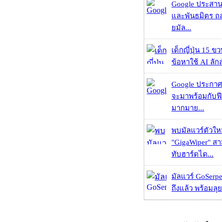
Google ประสาน
และพันธมิตร ถล
ยมัล...
เด็กญี่ปุ่น 15 ข
ข้อหาใช้ AI ลัก
Google ประกาศ
จะมาพร้อมกับฟี
มากมาย...
พบมัลแวร์ตัวให
"GigaWiper" ส
ทับฮาร์ดได...
มัลแวร์ GoSerpe
ถึงแล้ว พร้อมลุย