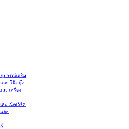
 อุปกรณ์เสริม
และ โน๊ตบุ๊ค
และ เครื่อง
และ เน็ตเวิร์ค
 และ
ร์