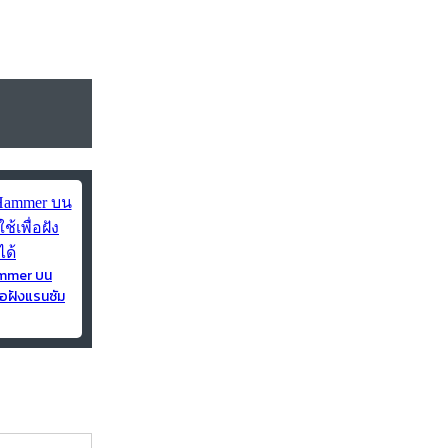
ammer บน
่อฝังแรนซัม