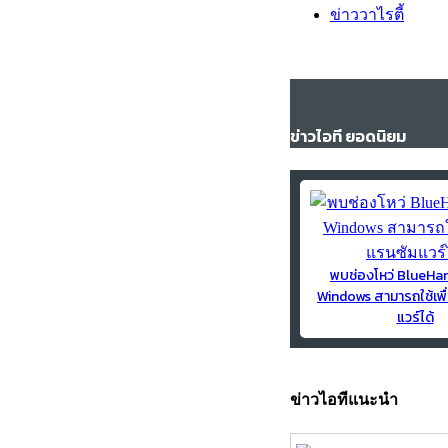
ข่าววาไรตี้
ข่าวไอที ยอดนิยม
พบช่องโหว่ BlueH
Windows สามารถใช้เพื
แวร์ได้
ข่าวไอทีแนะนำ