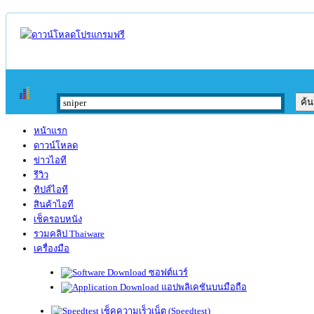
หน้าแรก
ดาวน์โหลด
ข่าวไอที
รีวิว
ทิปส์ไอที
สินค้าไอที
เช็ครอบหนัง
รวมคลิป Thaiware
เครื่องมือ
ซอฟต์แวร์
แอปพลิเคชันบนมือถือ
เช็คความเร็วเน็ต (Speedtest)