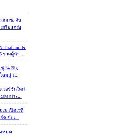
ะสกมช. จับ
เสริมแกร่ง
N Thailand &
 รวมผู้นำ...
 ชู “4 Big
ฉมสู่ T...
วเวอร์ชันใหม่
 มอบประ...
026 เปิดเวที
ร์ซ ขับเ...
ั้งหมด