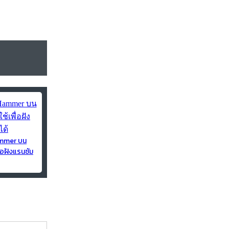
ammer บน
่อฝังแรนซัม