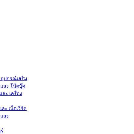
 อุปกรณ์เสริม
และ โน๊ตบุ๊ค
และ เครื่อง
และ เน็ตเวิร์ค
 และ
ร์