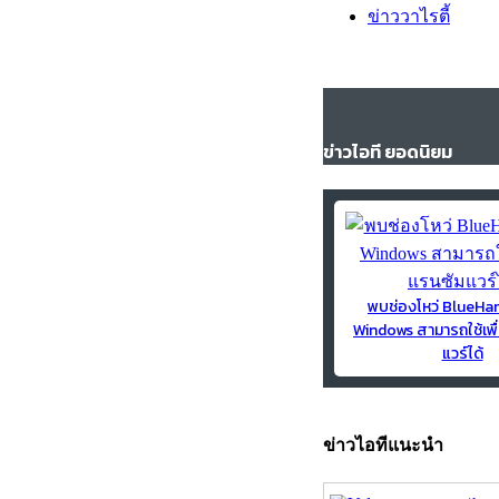
ข่าววาไรตี้
ข่าวไอที ยอดนิยม
พบช่องโหว่ BlueH
Windows สามารถใช้เพื
แวร์ได้
ข่าวไอทีแนะนำ