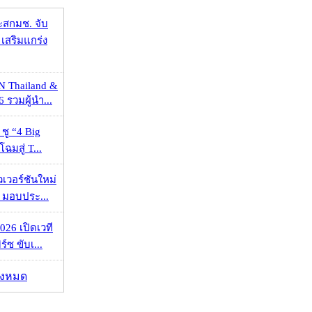
ะสกมช. จับ
เสริมแกร่ง
N Thailand &
 รวมผู้นำ...
 ชู “4 Big
ฉมสู่ T...
วเวอร์ชันใหม่
 มอบประ...
026 เปิดเวที
ร์ซ ขับเ...
ั้งหมด