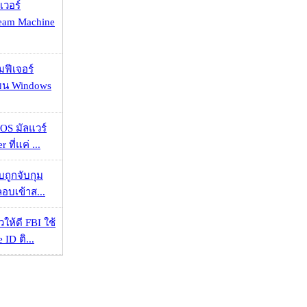
เวอร์
eam Machine
มฟีเจอร์
 บน Windows
OS มัลแวร์
 ที่แค่ ...
วบถูกจับกุม
ลอบเข้าส...
ให้ดี FBI ใช้
ID ติ...