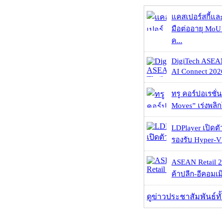
แคสเปอร์สกี้แล
มือต่ออายุ MoU 
ค...
DigiTech ASEA
AI Connect 2026
ทรู คอร์ปอเรชั่น
Moves” เร่งพลิกโ
LDPlayer เปิดตั
รองรับ Hyper-V
ASEAN Retail 2
ค้าปลีก-อีคอมเมิ
ดูข่าวประชาสัมพันธ์ท