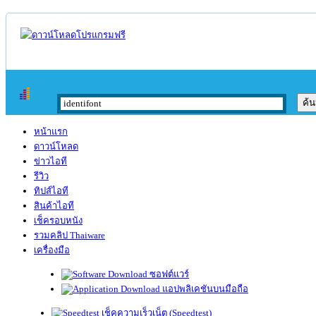
หน้าแรก
ดาวน์โหลด
ข่าวไอที
รีวิว
ทิปส์ไอที
สินค้าไอที
เช็ครอบหนัง
รวมคลิป Thaiware
เครื่องมือ
ซอฟต์แวร์
แอปพลิเคชันบนมือถือ
เช็คความเร็วเน็ต (Speedtest)