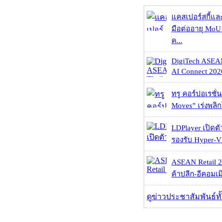
แคสเปอร์สกี้แล
มือต่ออายุ MoU 
ค...
DigiTech ASEA
AI Connect 2026
ทรู คอร์ปอเรชั่น
Moves” เร่งพลิกโ
LDPlayer เปิดตั
รองรับ Hyper-V
ASEAN Retail 2
ค้าปลีก-อีคอมเมิ
ดูข่าวประชาสัมพันธ์ท