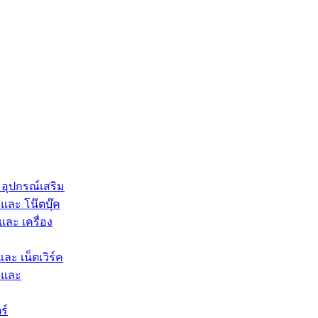
 อุปกรณ์เสริม
และ โน๊ตบุ๊ค
และ เครื่อง
และ เน็ตเวิร์ค
 และ
ร์