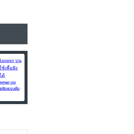
ammer บน
่อฝังแรนซัม