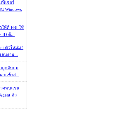
มฟีเจอร์
 บน Windows
ให้ดี FBI ใช้
ID ติ...
nt ตัวใหม่มา
เล่นงาน...
วบถูกจับกุม
ลอบเข้าส...
าตรวจพบแรน
Agent ตัว