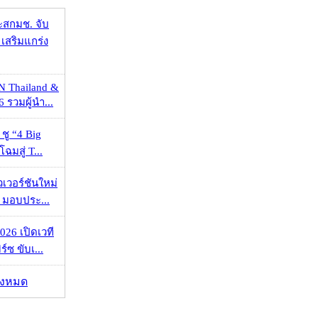
ะสกมช. จับ
เสริมแกร่ง
N Thailand &
 รวมผู้นำ...
 ชู “4 Big
ฉมสู่ T...
วเวอร์ชันใหม่
 มอบประ...
026 เปิดเวที
ร์ซ ขับเ...
ั้งหมด