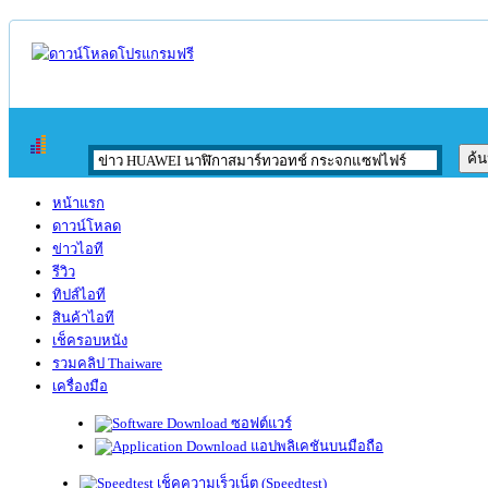
หน้าแรก
ดาวน์โหลด
ข่าวไอที
รีวิว
ทิปส์ไอที
สินค้าไอที
เช็ครอบหนัง
รวมคลิป Thaiware
เครื่องมือ
ซอฟต์แวร์
แอปพลิเคชันบนมือถือ
เช็คความเร็วเน็ต (Speedtest)