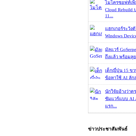
ไมโครซอฟท์เพิ่
Cloud Rebuild
11...
แฮกเกอร์ระวังตัว
Windows Device 
มัลแวร์ GoSerpe
ถึงแล้ว พร้อมลุย
เด็กญี่ปุ่น 15 ข
ข้อหาใช้ AI ลัก
นักวิจัยอ้างว่
ซัมแวร์แบบ AI 
แรก...
ข่าวประชาสัมพันธ์