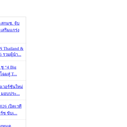
ะสกมช. จับ
เสริมแกร่ง
N Thailand &
 รวมผู้นำ...
 ชู “4 Big
ฉมสู่ T...
วเวอร์ชันใหม่
 มอบประ...
026 เปิดเวที
ร์ซ ขับเ...
ั้งหมด