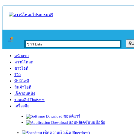
หน้าแรก
ดาวน์โหลด
ข่าวไอที
รีวิว
ทิปส์ไอที
สินค้าไอที
เช็ครอบหนัง
รวมคลิป Thaiware
เครื่องมือ
ซอฟต์แวร์
แอปพลิเคชันบนมือถือ
เช็คความเร็วเน็ต (Speedtest)