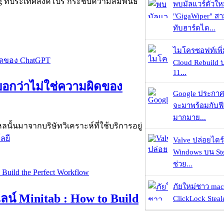
ing ที่ประเทศสิงคโปร์ กระชับความสัมพันธ์
พบมัลแวร์ตัวให
"GigaWiper" ส
ทับฮาร์ดได...
ไมโครซอฟท์เพิ่
Cloud Rebuild
11...
่บอกว่าไม่ใช่ความผิดของ
Google ประกาศ
จะมาพร้อมกับฟี
มากมาย...
หลนั้นมาจากบริษัทวิเคราะห์ที่ใช้บริการอยู่
ลยี
Valve ปล่อยไดร์
Windows บน St
ช่วย...
ภัยใหม่ชาว mac
์ Minitab : How to Build
ClickLock Stealer