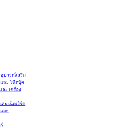
 อุปกรณ์เสริม
และ โน๊ตบุ๊ค
และ เครื่อง
และ เน็ตเวิร์ค
 และ
ร์