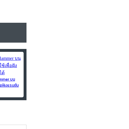
ammer บน
่อฝังแรนซัม