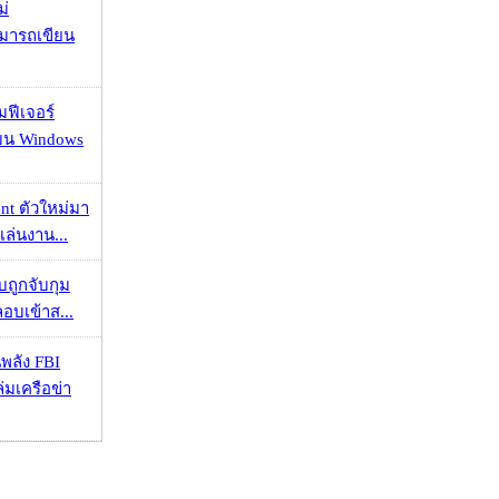
ม่
ามารถเขียน
มฟีเจอร์
 บน Windows
nt ตัวใหม่มา
เล่นงาน...
วบถูกจับกุม
ลอบเข้าส...
พลัง FBI
่มเครือข่า