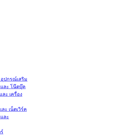
 อุปกรณ์เสริม
และ โน๊ตบุ๊ค
และ เครื่อง
และ เน็ตเวิร์ค
 และ
ร์