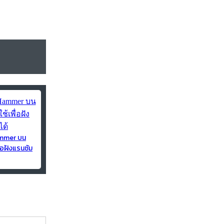
ammer บน
่อฝังแรนซัม