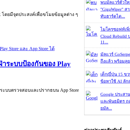
พบมัลแวร์ตัวให
"GigaWiper" ส
ดยมีจุดประสงค์เพื่อขโมยข้อมูลต่าง ๆ
ทับฮาร์ดได...
ไมโครซอฟท์เพิ่
Cloud Rebuild
11...
มัลแวร์ GoSerpe
ถึงแล้ว พร้อมลุย
่าระบบป้องกันของ Play
เด็กญี่ปุ่น 15 ข
ข้อหาใช้ AI ลัก
่าระบบตรวจสอบและปรากธบน App Store
Google ประสาน
และพันธมิตร ถล
ยมัล...