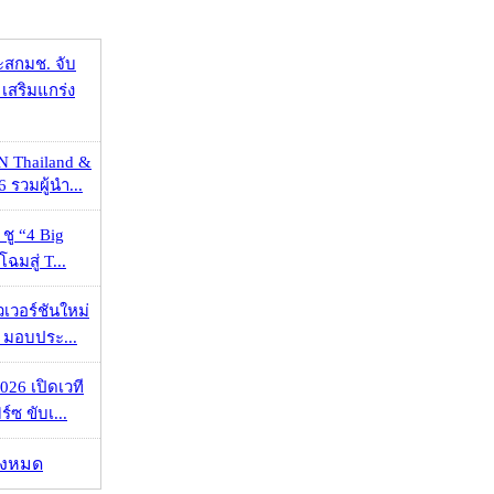
ะสกมช. จับ
เสริมแกร่ง
N Thailand &
 รวมผู้นำ...
 ชู “4 Big
ฉมสู่ T...
วเวอร์ชันใหม่
 มอบประ...
026 เปิดเวที
ร์ซ ขับเ...
ั้งหมด