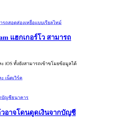
ram แฮกเกอร์โว สามารถ
ละ iOS ทั้งยังสามารถเข้าขโมยข้อมูลได้
ะ เน็ตเวิร์ค
้วอาจโดนดูดเงินจากบัญชี