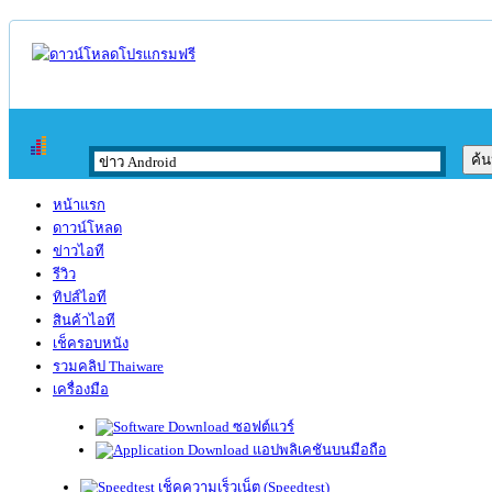
หน้าแรก
ดาวน์โหลด
ข่าวไอที
รีวิว
ทิปส์ไอที
สินค้าไอที
เช็ครอบหนัง
รวมคลิป Thaiware
เครื่องมือ
ซอฟต์แวร์
แอปพลิเคชันบนมือถือ
เช็คความเร็วเน็ต (Speedtest)