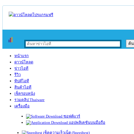
หน้าแรก
ดาวน์โหลด
ข่าวไอที
รีวิว
ทิปส์ไอที
สินค้าไอที
เช็ครอบหนัง
รวมคลิป Thaiware
เครื่องมือ
ซอฟต์แวร์
แอปพลิเคชันบนมือถือ
เช็คความเร็วเน็ต (Speedtest)