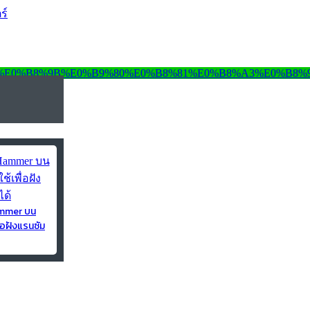
ร์
ammer บน
่อฝังแรนซัม