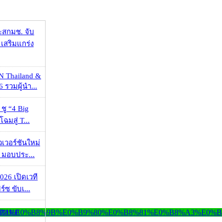
ะสกมช. จับ
เสริมแกร่ง
N Thailand &
 รวมผู้นำ...
 ชู “4 Big
ฉมสู่ T...
วเวอร์ชันใหม่
 มอบประ...
026 เปิดเวที
ร์ซ ขับเ...
ั้งหมด