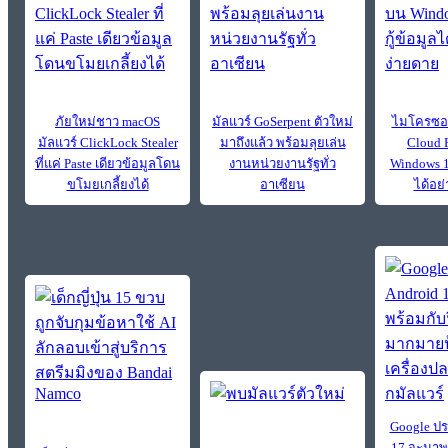
ภัยใหม่ชาว macOS
มัลแวร์ GoSerpent ตัวใหม่
ไมโครซอฟท
มัลแวร์ ClickLock Stealer
มาถึงแล้ว พร้อมลุยเล่น
Cloud 
ที่แค่ Paste เดียวข้อมูลโดน
งานหน่วยงานรัฐทั่ว
Windows 11
ขโมยเกลี้ยงได้
อาเซียน
ได้อย
Google ปร
17 จะมาพร