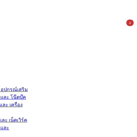
4
 อุปกรณ์เสริม
และ โน๊ตบุ๊ค
และ เครื่อง
และ เน็ตเวิร์ค
 และ