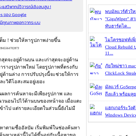
แสวิพากษ์วิจารณ์เชิงลบสูง !
พบมัลแวร์ตัวให
les ของ Google
"GigaWiper" ส
ไม่มีคุณภาพออกจากระบบ
ทับฮาร์ดได...
ไมโครซอฟท์เพิ่
Cloud Rebuild
912845564702873
11...
าสุดจะอยู่ด้านบน และเก่าสุดจะอยู่ด้าน
ภัยใหม่ชาว mac
ตารางรูปภาพใหม่ โดยรูปภาพที่ตรงกับ
ClickLock Stealer
่ด้านล่าง การปรับปรุงนี้จะช่วยให้การ
และวิดีโอสะสมอยู่เยอะ
มัลแวร์ GoSerpe
บันผลการค้นหาจะมีเพียงรูปภาพ และ
ถึงแล้ว พร้อมลุย
่อนแนวนอนไปไว้ด้านบนของหน้าจอ เมื่อแตะ
แฮกเกอร์ระวังตัว
เข้าไป แต่รายละเอียดในส่วนนี้ยังไม่มี
Windows Device 
หาตามชื่ออัลบัม เริ่มพิมพ์ในช่องค้นหา
หาเหล่านี้ไม่ได้ขึ้นอยู่กับเนื้อหาขอ