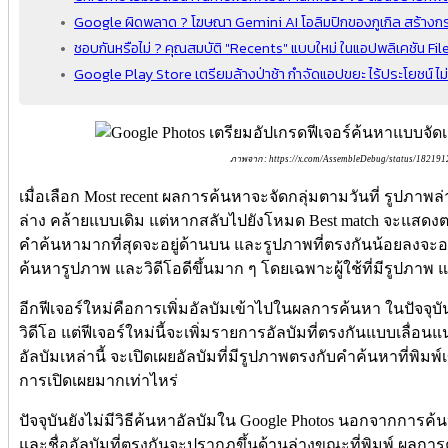
Google ผิดพลาด ? โฆษณา Gemini AI โอลิมปิกของกูเกิล สร้างกระ
ชอบกันหรือไม่ ? คุณสมบัติ "Recents" แบบใหม่ ในแอปพลิเคชัน Fi
Google Play Store เตรียมล้างป่าช้า กำจัดแอปขยะ ไร้ประโยชน์ 
ภาพจาก : https://x.com/AssembleDebug/status/1821
เมื่อเลือก Most recent ผลการค้นหาจะจัดกลุ่มตามวันที่ รูปภาพล่
ล่าง คล้ายแบบเดิม แต่หากสลับไปยังโหมด Best match จะแสดง
คำค้นหามากที่สุดจะอยู่ด้านบน และรูปภาพที่ตรงกันน้อยลงจะอยู
ค้นหารูปภาพ และวิดีโอดีขึ้นมาก ๆ โดยเฉพาะผู้ใช้ที่มีรูปภาพ 
อีกฟีเจอร์ใหม่คือการเพิ่มอัลบัมเข้าไปในผลการค้นหา ในปัจจุ
วิดีโอ แต่ฟีเจอร์ใหม่นี้จะเพิ่มรายการอัลบัมที่ตรงกันแบบเลื
อัลบัมเหล่านี้ จะเปิดเผยอัลบัมที่มีรูปภาพตรงกับคำค้นหาที่พิมพ์
การเปิดเผยมากเท่าไหร่
ปัจจุบันยังไม่มีวิธีค้นหาอัลบัมใน Google Photos นอกจากการค้น
และชื่ออัลบัมที่ตรงกันจะปรากฏขึ้นด้านล่างขณะที่พิมพ์ ผลการค้น