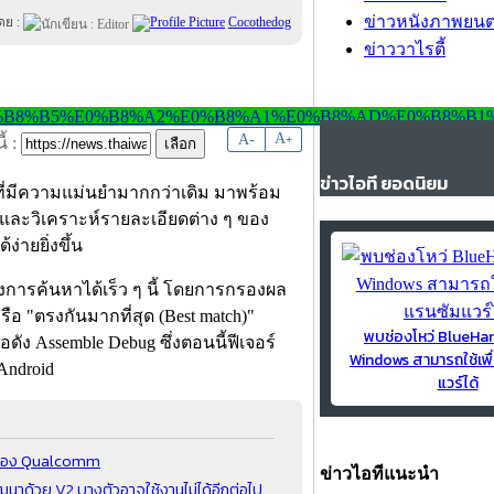
ข่าวหนังภาพยนต
ดย :
Cocothedog
ข่าววาไรตี้
-
A
A
+
้ :
ข่าวไอที ยอดนิยม
ที่มีความแม่นยำมากกว่าเดิม มาพร้อม
และวิเคราะห์รายละเอียดต่าง ๆ ของ
่ายยิ่งขึ้น
งการค้นหาได้เร็ว ๆ นี้ โดยการกรองผล
อ "ตรงกันมากที่สุด (Best match)"
พบช่องโหว่ BlueH
อดัง Assemble Debug ซึ่งตอนนี้ฟีเจอร์
Windows สามารถใช้เพื
Android
แวร์ได้
o ของ Qualcomm
ข่าวไอทีแนะนำ
นาด้วย V2 บางตัวอาจใช้งานไม่ได้อีกต่อไป