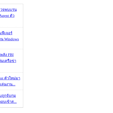
าตรวจพบแรน
Agent ตัว
มฟีเจอร์
 บน Windows
พลัง FBI
่มเครือข่า
nt ตัวใหม่มา
เล่นงาน...
วบถูกจับกุม
ลอบเข้าส...