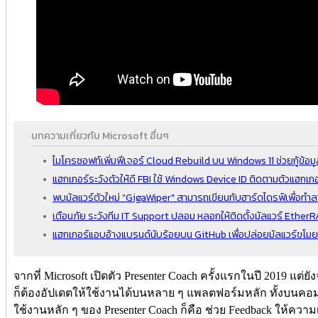
บทความเกี่ยวกับ Microsoft อื่นๆ
ไมโครซอฟท์เพิ่มฟีเจอร์ Cloud Rebuild บน Windows 11 ช่วยกู้ข้อม
แฮกเกอร์ระวังตัวให้ดี FBI ใช้ Windows Device ID ติดตามตัวแฮกเกอ
พบมัลแวร์ตัวใหม่ "GigaWiper" สามารถเขียนทับฮาร์ดไดรฟ์เพื่อทำลา
เตือนภัย ระวังทีม IT Support ปลอม หลอกให้ติดตั้งมัลแวร์ Ether
แฮกเกอร์แอบอ้างแบรนด์นับร้อยบน GitHub เพื่อปล่อยมัลแวร์ขโมยข้อ
จากที่ Microsoft เปิดตัว Presenter Coach ครั้งแรกในปี 2019 แต่
ก็ต้องอัปเดตให้ใช้งานได้บนหลาย ๆ แพลตฟอร์มหลัก ทั้งบนคอ
ใช้งานหลัก ๆ ของ Presenter Coach ก็คือ ช่วย Feedback ให้ความ