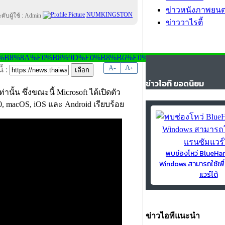
ข่าวหนังภาพยนต
NUMKINGSTON
ข่าววาไรตี้
-
A
A
+
้ :
ข่าวไอที ยอดนิยม
านั้น ซึ่งขณะนี้ Microsoft ได้เปิดตัว
0, macOS, iOS และ Android เรียบร้อย
พบช่องโหว่ BlueH
Windows สามารถใช้เพื
แวร์ได้
ข่าวไอทีแนะนำ