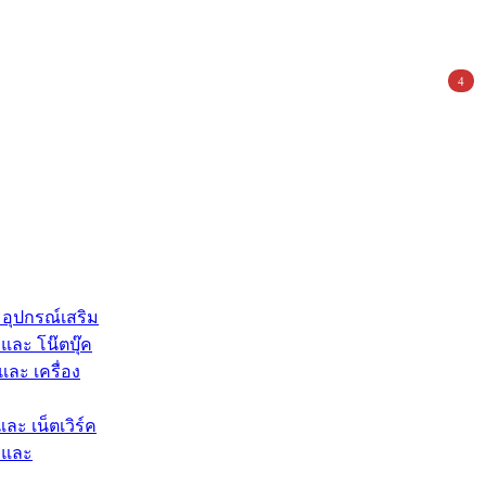
4
 อุปกรณ์เสริม
และ โน๊ตบุ๊ค
และ เครื่อง
และ เน็ตเวิร์ค
 และ