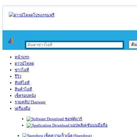
หน้าแรก
ดาวน์โหลด
ข่าวไอที
รีวิว
ทิปส์ไอที
สินค้าไอที
เช็ครอบหนัง
รวมคลิป Thaiware
เครื่องมือ
ซอฟต์แวร์
แอปพลิเคชันบนมือถือ
เช็คความเร็วเน็ต (Speedtest)