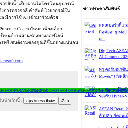
ตรวจจับน้ำเสียงผ่านไมโครโฟนอุปกรณ์
ข่าวประชาสัมพันธ์
จนถึงการตรวจวลี คำศัพท์ ไวยากรณ์ใน
 มีการใช้ AI เข้ามาร่วมด้วย
แคสเปอร์สกี้แล
resenter Coach กันนะ เพียงเลือก
มือต่ออายุ MoU 
องพรีเซนต์งานผ่านช่องทางออฟไลน์
ค...
ห้การพรีเซนต์งานของคุณดีขึ้นอย่างแน่นอน
DigiTech ASEA
AI Connect 2026
crosoft.com
ทรู คอร์ปอเรชั่น
Moves” เร่งพลิกโ
LDPlayer เปิดตั
รองรับ Hyper-V
หน้าเว็บนี้ :
ASEAN Retail 2
ค้าปลีก-อีคอมเมิ