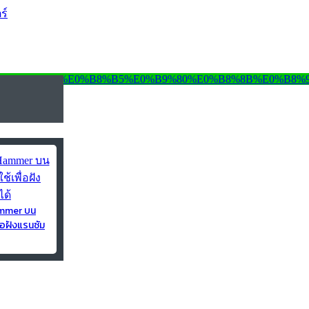
ร์
ammer บน
่อฝังแรนซัม