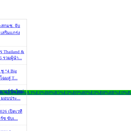
ะสกมช. จับ
เสริมแกร่ง
N Thailand &
 รวมผู้นำ...
 ชู “4 Big
ฉมสู่ T...
วเวอร์ชันใหม่
 มอบประ...
026 เปิดเวที
ร์ซ ขับเ...