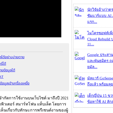
นักวิจัยอ้างว่
ซัมแวร์แบบ AI 
แรก...
ไมโครซอฟท์เพิ่
Cloud Rebuild
11...
Google ประสาน
ูลได้อย่างง่ายดาย
และพันธมิตร ถล
ร์ได้
ยมัล...
ยข้อมูลได้
RAT
มัลแวร์ GoSerpe
มูลเข้าเครื่องเหยื่อ
ถึงแล้ว พร้อมลุย
เด็กญี่ปุ่น 15 ข
ยังจำกัดการใช้งานบนเว็บไซต์ มาถึงปี 2021
ข้อหาใช้ AI ลัก
มพิวเตอร์ สมาร์ทโฟน แท็บเล็ต โดยการ
เห็นเกี่ยวกับทักษะการพรีเซนต์งานของผู้