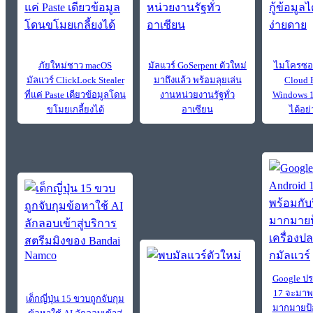
ภัยใหม่ชาว macOS
มัลแวร์ GoSerpent ตัวใหม่
ไมโครซอฟท
มัลแวร์ ClickLock Stealer
มาถึงแล้ว พร้อมลุยเล่น
Cloud 
ที่แค่ Paste เดียวข้อมูลโดน
งานหน่วยงานรัฐทั่ว
Windows 11
ขโมยเกลี้ยงได้
อาเซียน
ได้อย
Google ปร
17 จะมาพร
เด็กญี่ปุ่น 15 ขวบถูกจับกุม
มากมายป้อ