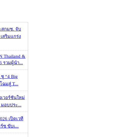
ะสกมช. จับ
เสริมแกร่ง
N Thailand &
 รวมผู้นำ...
 ชู “4 Big
ฉมสู่ T...
วเวอร์ชันใหม่
 มอบประ...
026 เปิดเวที
ร์ซ ขับเ...