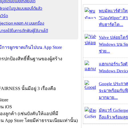
อมูลโดนขโมยเกลี้ยงได้
droid ในรูปแบบแอปได้แล้ว
พบมัลแวร์ตัวให
วิร์ด
"GigaWiper" ส
jection หลอก AI บนเครื่อง
ทับฮาร์ดได...
รถใช้ในการดักฟังผู้ใช้งานได้
Valve ปล่อยไดร์
Windows บน St
ช่วย...
ารปกป้องสิทธิ์พื้นฐานของผู้สร้าง
แฮกเกอร์ระวังตัว
Windows Device 
Google ประกาศ
IRNESS นั้นมีอยู่ 3 เรื่องคือ
จะมาพร้อมกับฟี
มากมาย...
Store
บน iOS
มัลแวร์ GoSerpe
ลูกค้า (เช่นบังคับให้แอปที่มี
ถึงแล้ว พร้อมลุย
าน App Store โดยมีค่าธรรมเนียมเท่านั้น)