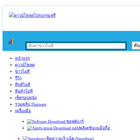
หน้าแรก
ดาวน์โหลด
ข่าวไอที
รีวิว
ทิปส์ไอที
สินค้าไอที
เช็ครอบหนัง
รวมคลิป Thaiware
เครื่องมือ
ซอฟต์แวร์
แอปพลิเคชันบนมือถือ
เช็คความเร็วเน็ต (Speedtest)