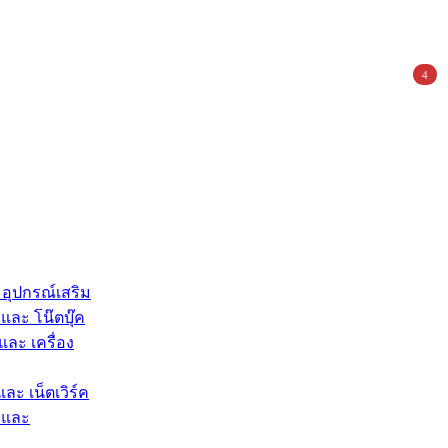
4
 อุปกรณ์เสริม
และ โน๊ตบุ๊ค
และ เครื่อง
และ เน็ตเวิร์ค
 และ