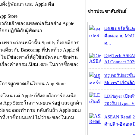
บทั้งผู้พัฒนา และ Apple คือ
ข่าวประชาสัมพันธ์
App Store
ียวกับเจ้าของแพลตฟอร์มอย่าง Apple
แคสเปอร์สกี้แล
อกปฏิบัติกับผู้พัฒนา
มือต่ออายุ MoU 
ใด เพราะก่อนหน้านั้น Spotify ก็เคยมีการ
ค...
ดียวกับ Basecamp ที่ประท้วง Apple ที่
DigiTech ASEA
ไม่มีช่องทางให้ผู้ใช้สมัครสมาชิกผ่าน
AI Connect 2026
หญ่เรื่องค่าธรรมเนียม 30% ในการซื้อของ
ทรู คอร์ปอเรชั่น
Moves” เร่งพลิกโ
่ไหน แต่ Apple ก็ยังคงถือการ์ดเหนือ
LDPlayer เปิดตั
ง App Store ในการเผยแพร่อยู่ และลูกค้า
รองรับ Hyper-V
 Apple จะยอมทำตาม กลับกันถ้า Apple ยอม
ASEAN Retail 2
้าที่เราซื้อบนแอป ไม่ว่าจะของในเกม
ค้าปลีก-อีคอมเมิ