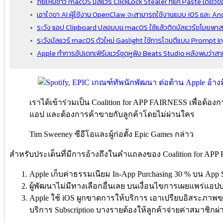
ภัยใหม่ชาว macOS มัลแวร์ ClickLock Stealer ที่แค่ Paste เดียวข้
เอาใจขา AI ผู้ใช้งาน OpenClaw จะสามารถใช้งานแบบ iOS และ An
ระวัง แอป Clipboard ปลอมบน macOS ใช้แล้วติดมัลแวร์ขโมยพาสเ
ระวังมัลแวร์ macOS ตัวใหม่ Gaslight ใช้การโจมตีแบบ Prompt In
Apple ทำการอัปเดทเฟิร์มแวร์ชุดหูฟัง Beats Studio หลังพบว่าสามา
เราได้เข้าร่วมเป็น Coalition for APP FAIRNESS เพื่อต้องก
แอป และต้องการค้าขายกับลูกค้าโดยไม่ผ่านใคร
Tim Sweeney ซีอีโอและผู้ก่อตั้ง Epic Games กล่าว
สำหรับประเด็นที่มีการอ้างถึงในคำแถลงของ Coalition for APP FA
Apple เก็บค่าธรรมเนียม In-App Purchasing 30 % บน App 
ผู้พัฒนาไม่มีทางเลือกอื่นเลย บนเงื่อนไขการเผยแพร่แอป
Apple ใช้ iOS ผูกขาดการให้บริการ เอาเปรียบอิสระภาพของ
บริการ Subscription บางรายต้องให้ลูกค้าจ่ายค่าสมาชิกผ่