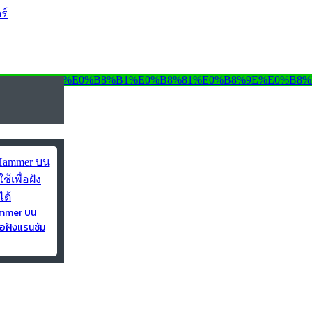
ร์
ammer บน
่อฝังแรนซัม