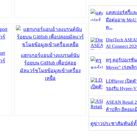
แคสเปอร์สกี้แล
มือต่ออายุ MoU 
ค...
DigiTech ASEA
AI Connect 2026
ort
แฮกเกอร์แอบอ้างแบรนด์นับ
ทรู คอร์ปอเรชั่น
วร์
ร้อยบน GitHub เพื่อปล่อย
Moves” เร่งพลิกโ
มัลแวร์ขโมยข้อมูลเข้าเครื่อง
เหยื่อ
LDPlayer เปิดตั
รองรับ Hyper-V
ASEAN Retail 2
ค้าปลีก-อีคอมเมิ
ดูข่าวประชาสัมพันธ์ท