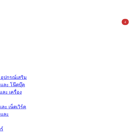
4
 อุปกรณ์เสริม
และ โน๊ตบุ๊ค
และ เครื่อง
และ เน็ตเวิร์ค
 และ
ร์