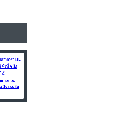
ammer บน
่อฝังแรนซัม