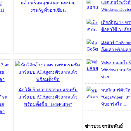
แฮกเกอร์ระวังตัว
่
แล้ว พร้อมลุยเล่นงานหน่วย
Windows Device 
ai
งานรัฐทั่วอาเซียน
เด็กญี่ปุ่น 15 ข
ข้อหาใช้ AI ลัก
มัลแวร์ GoSerpe
ถึงแล้ว พร้อมลุย
Valve ปล่อยไดร์
Windows บน St
ช่วย...
นักวิจัยอ้างว่าตรวจพบแรนซัม
พบมัลแวร์ตัวให
7 จะ
แวร์แบบ AI Agent ตัวแรกแล้ว
"GigaWiper" ส
าย
พร้อมตั้งชื่อ "JadePuffer"
ทับฮาร์ดได...
ยจา
ข่าวประชาสัมพันธ์