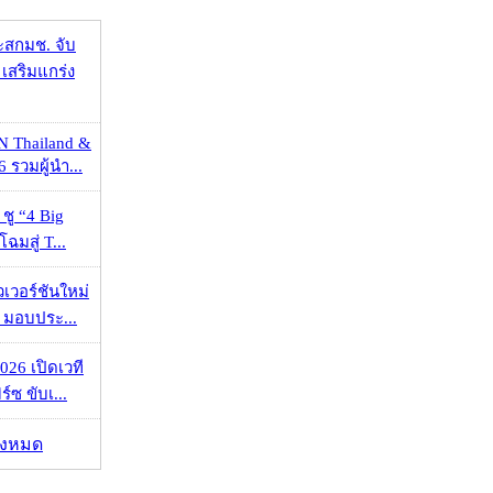
ะสกมช. จับ
เสริมแกร่ง
N Thailand &
 รวมผู้นำ...
 ชู “4 Big
ฉมสู่ T...
วเวอร์ชันใหม่
 มอบประ...
026 เปิดเวที
ร์ซ ขับเ...
ั้งหมด