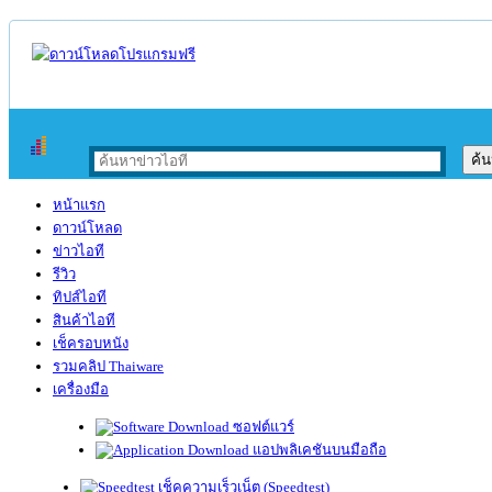
หน้าแรก
ดาวน์โหลด
ข่าวไอที
รีวิว
ทิปส์ไอที
สินค้าไอที
เช็ครอบหนัง
รวมคลิป Thaiware
เครื่องมือ
ซอฟต์แวร์
แอปพลิเคชันบนมือถือ
เช็คความเร็วเน็ต (Speedtest)