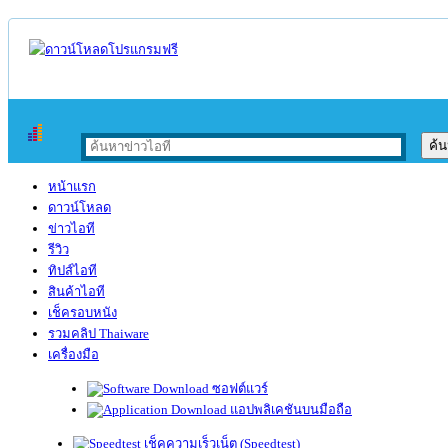
หน้าแรก
ดาวน์โหลด
ข่าวไอที
รีวิว
ทิปส์ไอที
สินค้าไอที
เช็ครอบหนัง
รวมคลิป Thaiware
เครื่องมือ
ซอฟต์แวร์
แอปพลิเคชันบนมือถือ
เช็คความเร็วเน็ต (Speedtest)