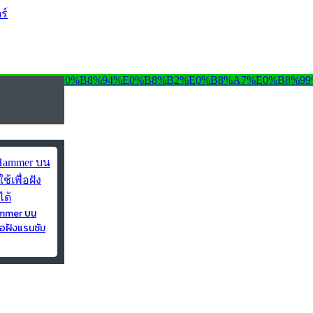
ร์
ammer บน
่อฝังแรนซัม