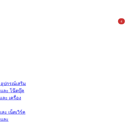
4
 อุปกรณ์เสริม
และ โน๊ตบุ๊ค
และ เครื่อง
และ เน็ตเวิร์ค
 และ