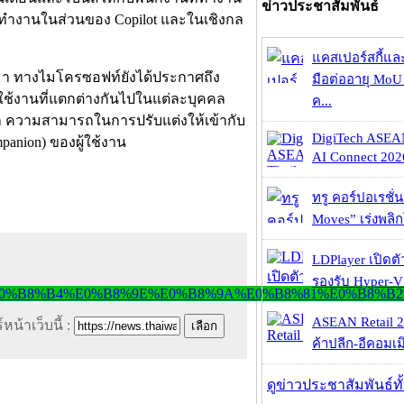
ข่าวประชาสัมพันธ์
ี่ทำงานในส่วนของ Copilot และในเชิงกล
แคสเปอร์สกี้แล
านมา ทางไมโครซอฟท์ยังได้ประกาศถึง
มือต่ออายุ MoU 
รใช้งานที่แตกต่างกันไปในแต่ละบุคคล
ค...
ว่า ความสามารถในการปรับแต่งให้เข้ากับ
DigiTech ASEA
mpanion) ของผู้ใช้งาน
AI Connect 2026
ทรู คอร์ปอเรชั่น
Moves” เร่งพลิกโ
LDPlayer เปิดตั
รองรับ Hyper-V
ASEAN Retail 2
หน้าเว็บนี้ :
ค้าปลีก-อีคอมเมิ
ดูข่าวประชาสัมพันธ์ท