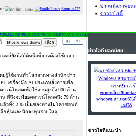
ข่าวหนังภาพยนต
ย :
Sarun_ss777
ข่าววาไรตี้
-
A
A
+
้ :
ข่าวไอที ยอดนิยม
ต่ก็ยังมีสถิติหนึ่งที่อาจต้องใช้เวลา
โดยผู้ใช้งานทั่วโลกจากทางสำนักข่าว
PT เครื่องมือ AI ประเภทสั่งการเพื่อ
ดาวน์โหลดเพื่อใช้งานสูงถึง 900 ล้าน
พบช่องโหว่ BlueH
ช้งาน ที่ถึงจะมียอดดาวน์โหลดถึง 79 ล้าน
Windows สามารถใช้เพื
นิคแล้วทั้ง 2 จะเป็นของทางไมโครซอฟท์
แวร์ได้
้ถือหุ้นและนักลงทุนรายใหญ่
ข่าวไอทีแนะนำ