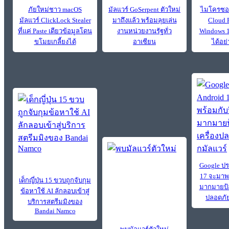
ภัยใหม่ชาว macOS
มัลแวร์ GoSerpent ตัวใหม่
ไมโครซอฟท
มัลแวร์ ClickLock Stealer
มาถึงแล้ว พร้อมลุยเล่น
Cloud 
ที่แค่ Paste เดียวข้อมูลโดน
งานหน่วยงานรัฐทั่ว
Windows 11
ขโมยเกลี้ยงได้
อาเซียน
ได้อย
Google ปร
17 จะมาพร
เด็กญี่ปุ่น 15 ขวบถูกจับกุม
มากมายป้อ
ข้อหาใช้ AI ลักลอบเข้าสู่
ปลอดภัย
บริการสตรีมมิงของ
Bandai Namco