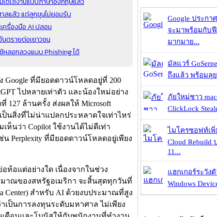
ไม่ได้ใช้งานแบบภาษาอังกฤษแล้ว
ลแล้ว แต่ลูกขุนไม่ยอมรับ
Google ประกาศ
กเครื่องมือ AI ปลอม
จะมาพร้อมกับฟี
ออันตรายต่อเยาวชน
มากมาย...
ใช้หลอกลวงแบบ Phishing ได้
มัลแวร์ GoSerpe
ถึงแล้ว พร้อมลุย
oogle ที่มียอดดาวน์โหลดอยู่ที่ 200
hatGPT ไปหลายเท่าตัว และน้องใหม่อย่าง
ภัยใหม่ชาว mac
127 ล้านครั้ง ส่งผลให้ Microsoft
ClickLock Stealer
าเป็นสิ่งที่ไม่น่าแปลกประหลาดใจเท่าไหร่
ห็นว่า Copilot ใช้งานได้ไม่ดีเท่า
ไมโครซอฟท์เพิ่
เช่น Perplexity ที่มียอดดาวน์โหลดอยู่เพียง
Cloud Rebuild
11...
อท้อแต่อย่างใด เนื่องจากในช่วง
แฮกเกอร์ระวังตัว
ะมาณของสหรัฐอเมริกา จะสิ้นสุดทุกวันที่
Windows Device 
a Center) สำหรับ AI ด้วยงบประมาณที่สูง
้ว่าเป็นการลงทุนระดับมหาศาล ไม่เพียง
ยเงินเดือนและโบนัสให้กับพนักงานที่ทำงาน