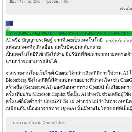
เมื่อ :
4 สิงหาคม 2568
|
ผู้เข้าชม :
4,863
เขียนโด
0
AI หรือ ปัญญาประดิษฐ์ จากที่เคยเป็นเทคโนโลยี
แชร์หน้าเว็บนี
แห่งอนาคตที่ดูเกินเอื้อม แต่ในปัจจุบันกลับกลาย
เป็นเทคโนโลยีที่เข้าถึงได้ง่าย มีบริษัทที่พัฒนามากมายหลายเจ้า แ
นานกว่าจะสามารถล้มได้
จากรายงานโดยเว็บไซต์ Quartz ได้กล่าวถึงสถิติการใช้งาน AI 
Bloomberg ซึ่งในสถิตินี้มีตัวเลขหลายอย่างที่น่าสนใจ เช่น ChatG
สร้างสื่อ (Generative AI) ยอดนิยมจากทาง OpenAI นั้นมียอดการ
ครั้ง เทียบกับ Microsoft Copilot ซึ่งเป็น AI สำหรับช่วยเหลือผู้ใ
ครั้ง แต่ก็ยังต่ำกว่า ChatGPT ถึง 10 เท่ากว่า แม้ว่าในทางเทค
เหมือนกัน เนื่องมาจากทาง OpenAI นั้นมีทางไมโครซอฟท์เป็นผู
บทความเกี่ยวกับ OpenAI อื่นๆ