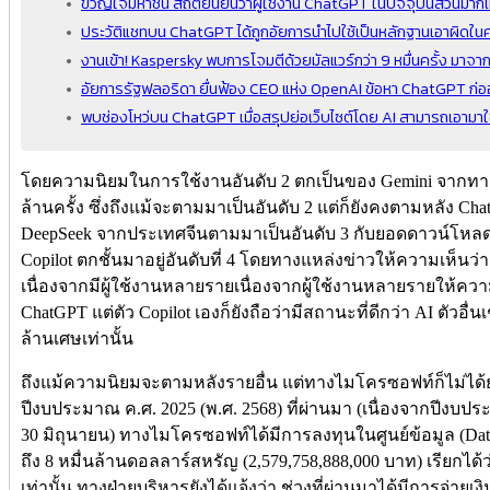
ขวัญใจมหาชน สถิติยืนยันว่าผู้ใช้งาน ChatGPT ในปัจจุบันส่วนมาก
ประวัติแชทบน ChatGPT ได้ถูกอัยการนำไปใช้เป็นหลักฐานเอาผิดในศา
งานเข้า! Kaspersky พบการโจมตีด้วยมัลแวร์กว่า 9 หมื่นครั้ง มาจา
อัยการรัฐฟลอริดา ยื่นฟ้อง CEO แห่ง OpenAI ข้อหา ChatGPT ก่
พบช่องโหว่บน ChatGPT เมื่อสรุปย่อเว็บไซต์โดย AI สามารถเอามา
โดยความนิยมในการใช้งานอันดับ 2 ตกเป็นของ Gemini จากทาง G
ล้านครั้ง ซึ่งถึงแม้จะตามมาเป็นอันดับ 2 แต่ก็ยังคงตามหลัง C
DeepSeek จากประเทศจีนตามมาเป็นอันดับ 3 กับยอดดาวน์โหลดที่ 
Copilot ตกชั้นมาอยู่อันดับที่ 4 โดยทางแหล่งข่าวให้ความเห็นว่
เนื่องจากมีผู้ใช้งานหลายรายเนื่องจากผู้ใช้งานหลายรายให้ความเ
ChatGPT แต่ตัว Copilot เองก็ยังถือว่ามีสถานะที่ดีกว่า AI ตัวอื่น
ล้านเศษเท่านั้น
ถึงแม้ความนิยมจะตามหลังรายอื่น แต่ทางไมโครซอฟท์ก็ไม่ได้ย่
ปีงบประมาณ ค.ศ. 2025 (พ.ศ. 2568) ที่ผ่านมา (เนื่องจากปีงบปร
30 มิถุนายน) ทางไมโครซอฟท์ได้มีการลงทุนในศูนย์ข้อมูล (Dat
ถึง 8 หมื่นล้านดอลลาร์สหรัญ (2,579,758,888,000 บาท) เรียกได
เท่านั้น ทางฝ่ายบริหารยังได้แจ้งว่า ช่วงที่ผ่านมาได้มีการจ่า